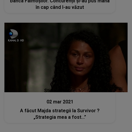
banca Faimoșilor. Concurenții și-au pus mâna
în cap când l-au văzut
Stiri mondene
02 mar 2021
A făcut Majda strategii la Survivor ?
„Strategia mea a fost...”