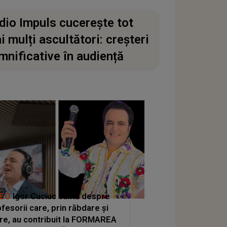
dio Impuls cucerește tot
i mulți ascultători: creșteri
mnificative în audiență
DEO
Igor Cuciuc cântă despre
fesorii care, prin răbdare și
re, au contribuit la FORMAREA