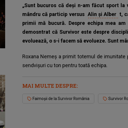
„Sunt bucuros că deși n-am făcut sport la 
mândru că particip versus
Alin și Alber
t, c
primii mă bucură. Despre echipa mea am s
demosntrat că Survivor este despre discipli
evoluează, o s-i facem să evolueze. Sunt m
Roxana Nemeș a primit totemul de imunitate 
sendvișuri cu ton pentru toată echipa.
MAI MULTE DESPRE:
Faimoşii de la Survivor România
Survivor 