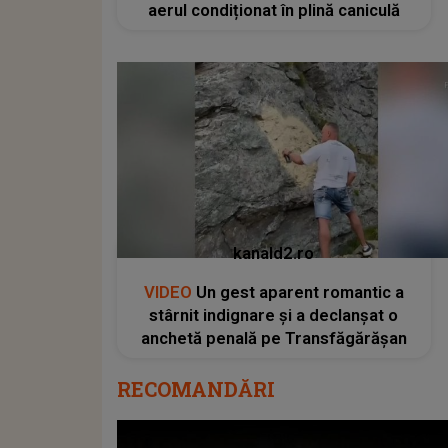
aerul condiționat în plină caniculă
kanald2.ro
VIDEO
Un gest aparent romantic a
stârnit indignare și a declanșat o
anchetă penală pe Transfăgărășan
RECOMANDĂRI