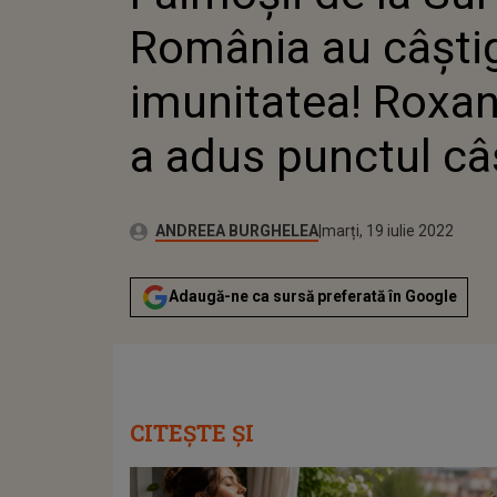
ADUS P
România au câşti
imunitatea! Rox
a adus punctul câ
Publicat:
Autor:
vineri, 5 februarie 2021
Actualizat:
ANDREEA BURGHELEA
marți, 19 iulie 2022
Adaugă-ne ca sursă preferată în Google
CITEȘTE ȘI