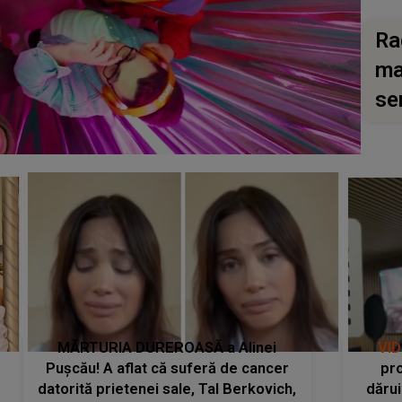
Ra
ma
se
MĂRTURIA DUREROASĂ a Alinei
VI
Pușcău! A aflat că suferă de cancer
pro
datorită prietenei sale, Tal Berkovich,
dărui