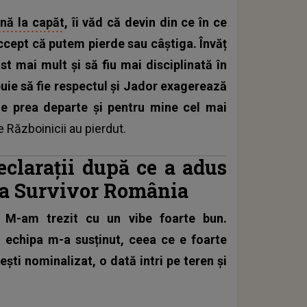
ână la capăt
, îi văd că devin din ce în ce
ccept că putem pierde sau câștiga. Învăț
t mai mult și să fiu mai disciplinată în
buie să fie respectul și Jador exagerează
rile prea departe și pentru mine cel mai
 Războinicii au pierdut.
clarații după ce a adus
la Survivor România
 M-am trezit cu un vibe foarte bun.
 echipa m-a susținut, ceea ce e foarte
ești nominalizat, o dată intri pe teren și