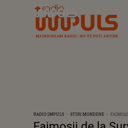
Radio Impuls
RADIO IMPULS
STIRI MONDENE
FAIMOŞI
ROMÂNI
Faimoşii de la Sur
IMUNIT