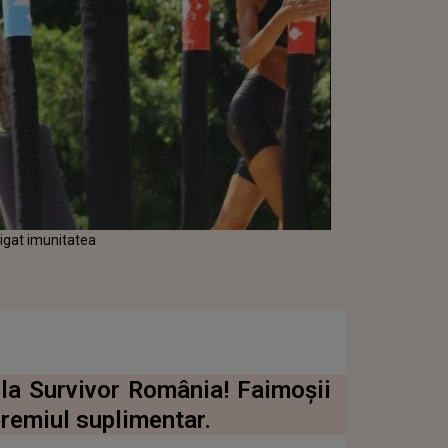
igat imunitatea
 la Survivor România! Faimoşii
premiul suplimentar.