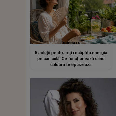
femeia.ro
5 soluții pentru a-ți recăpăta energia
pe caniculă. Ce funcționează când
căldura te epuizează