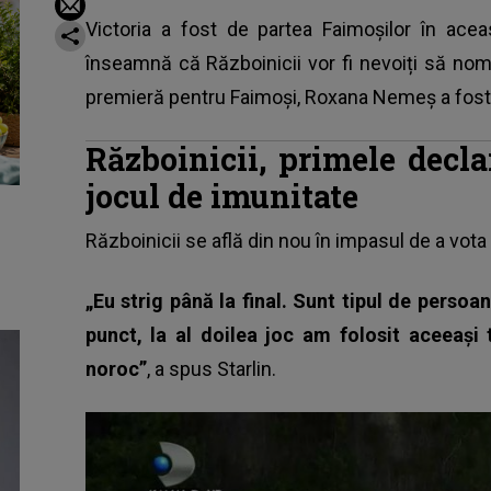
Victoria a fost de partea Faimoșilor în ace
înseamnă că Războinicii vor fi nevoiți să nom
premieră pentru Faimoși, Roxana Nemeș a fost 
Războinicii, primele decla
jocul de imunitate
Războinicii se află din nou în impasul de a vot
„Eu strig până la final. Sunt tipul de perso
punct, la al doilea joc am folosit aceeaşi
noroc”
, a spus Starlin.