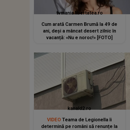
tvmania.libertatea.ro
Cum arată Carmen Brumă la 49 de
ani, deși a mâncat desert zilnic în
vacanță: «Nu e noroc!» [FOTO]
kanald2.ro
VIDEO
Teama de Legionella îi
determină pe români să renunțe la