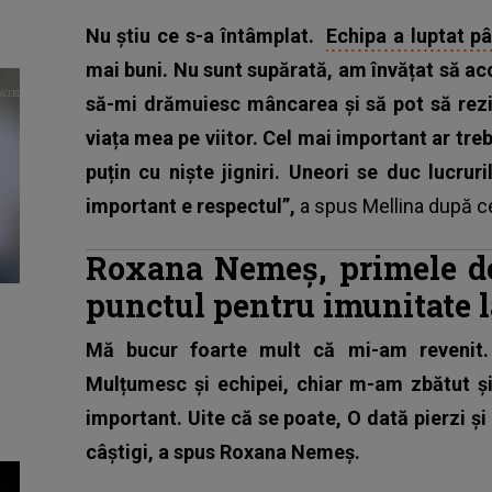
Nu știu ce s-a întâmplat.
Echipa a luptat p
mai buni. Nu sunt supărată, am învățat să ac
să-mi drămuiesc mâncarea și să pot să rezis
viața mea pe viitor. Cel mai important ar tre
puțin cu niște jigniri. Uneori se duc lucru
important e respectul”,
a spus Mellina după ce
Roxana Nemeș, primele de
punctul pentru imunitate 
Mă bucur foarte mult că mi-am revenit.
Mulțumesc și echipei, chiar m-am zbătut și
important. Uite că se poate, O dată pierzi și 
câștigi, a spus Roxana Nemeș.