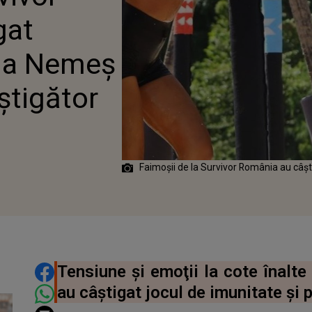
UNCTUL CÂŞTIGĂTOR
gat
ana Nemeş
ştigător
Faimoşii de la Survivor România au câşt
DISTRIBUIE ARTICOLUL
Tensiune şi emoţii la cote înalte
au câştigat jocul de imunitate şi 