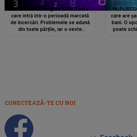
HOROSCOP 7 august 2026. Zodia
HOROSCOP 
care intră într-o perioadă marcată
care are șa
de încercări. Problemele se adună
bani. O opo
din toate părțile, iar o veste
poate schi
neașteptată îi dă planurile peste
la
cap
CONECTEAZĂ-TE CU NOI