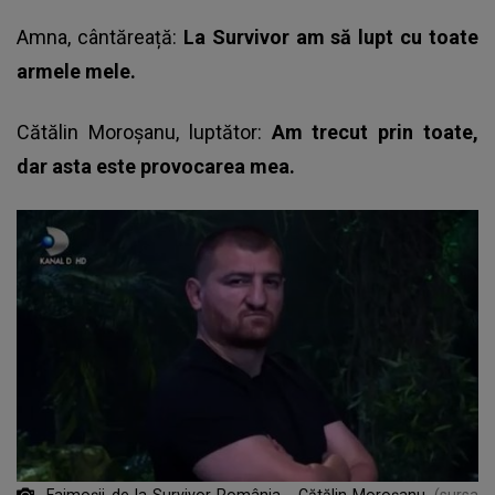
Amna, cântăreață:
La Survivor am să lupt cu toate
armele mele.
Cătălin Moroșanu, luptător:
Am trecut prin toate,
dar asta este provocarea mea.
Faimoșii de la Survivor România - Cătălin Moroșanu
(sursa