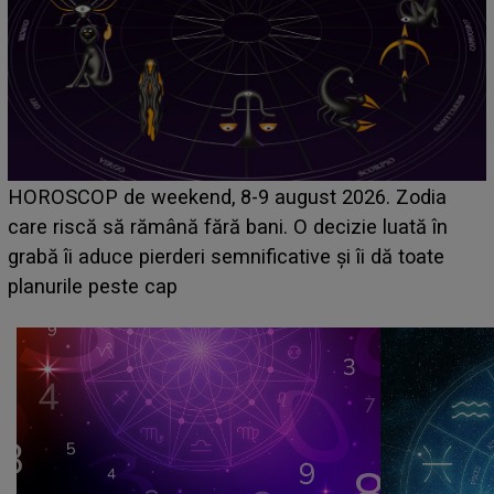
Emanuel a ținut ACEST DETALIU ASCUNS până
acum! În fața Alexandrei, concurentul din Casa Iubirii
face o MĂRTURISIRE NEAȘTEPTATĂ despre mama
sa: "I-am spus și ei în față, eu nu te iubesc pentru
că..."