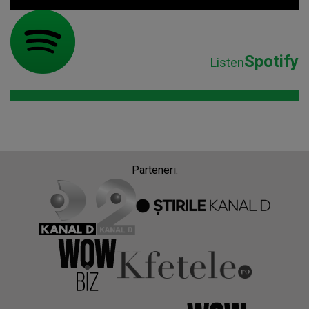
Spotify
Listen
Parteneri: