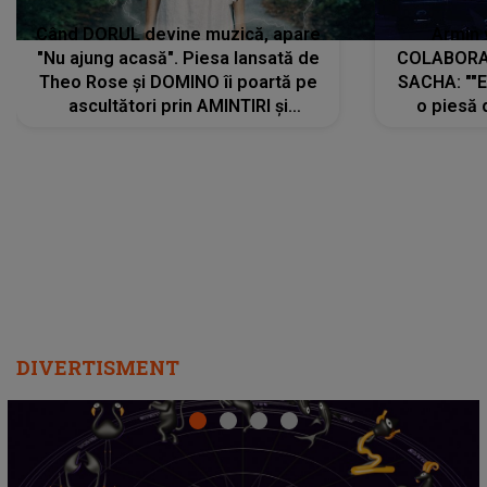
Când DORUL devine muzică, apare
Armin 
"Nu ajung acasă". Piesa lansată de
COLABORAR
Theo Rose și DOMINO îi poartă pe
SACHA: ""E
ascultători prin AMINTIRI și
o piesă 
REGĂSIRI, iar drumul emoțiilor
imediat pre
trece prin sufletul publicului:
cu mine șt
"Pentru toți cei care au plecat
păstrăm do
departe ca să le fie mai bine"
DIVERTISMENT