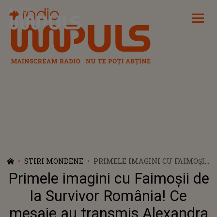
Radio Impuls
STIRI MONDENE
PRIMELE IMAGINI CU FAIMOȘII
DE LA SURVIVOR ROMÂNIA! CE
Primele imagini cu Faimoșii de
MESAJE AU TRANSMIS
ALEXANDRA STAN, ROXANA
la Survivor România! Ce
NEMEȘ SAU AMNA
mesaje au transmis Alexandra