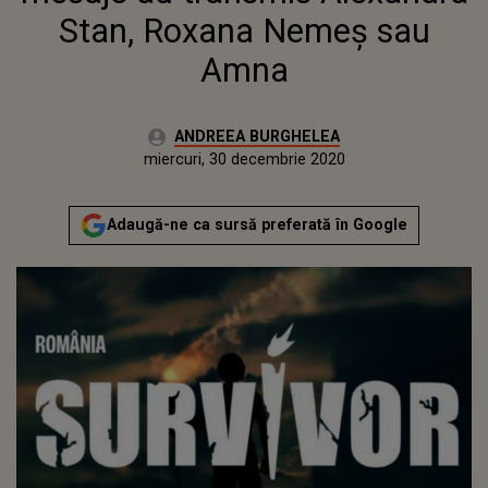
Stan, Roxana Nemeș sau
Amna
Autor:
ANDREEA BURGHELEA
Publicat:
miercuri, 30 decembrie 2020
Actualizat:
miercuri, 30 decembrie 2020
Adaugă-ne ca sursă preferată în Google