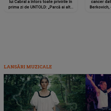
lui Cabral a întors toate privirile în
cancer dato
prima zi de UNTOLD: „Parcă ai altă
Berkovich, 
strălucire, emani putere,
accident ru
încredere, siguranță...”
Dacă nu 
LANSĂRI MUZICALE