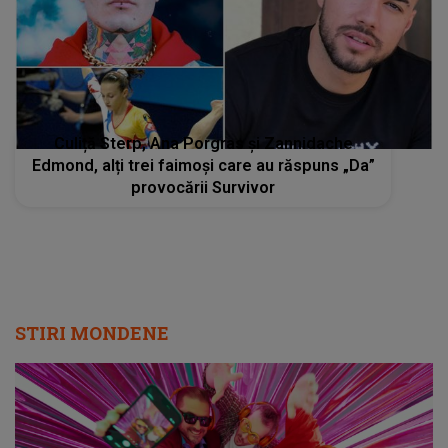
Culiță Sterp, Ana Porgras și Zannidache
Edmond, alți trei faimoși care au răspuns „Da”
provocării Survivor
STIRI MONDENE