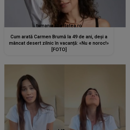
tvmania.libertatea.ro
Cum arată Carmen Brumă la 49 de ani, deși a
mâncat desert zilnic în vacanță: «Nu e noroc!»
[FOTO]