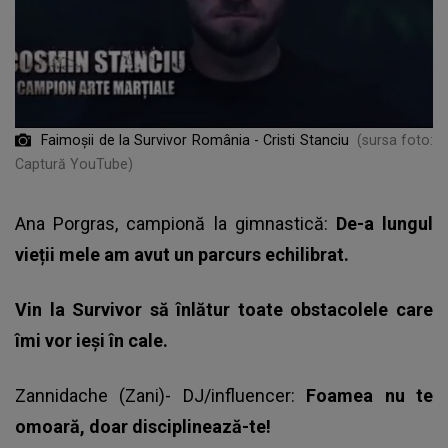
Faimoșii de la Survivor România - Cristi Stanciu
(sursa foto:
Captură YouTube)
Ana Porgras, campionă la gimnastică:
De-a lungul
vieții mele am avut un parcurs echilibrat.
Vin la Survivor să înlătur toate obstacolele care
îmi vor ieși în cale.
Zannidache (Zani)- DJ/influencer:
Foamea nu te
omoară, doar disciplinează-te!