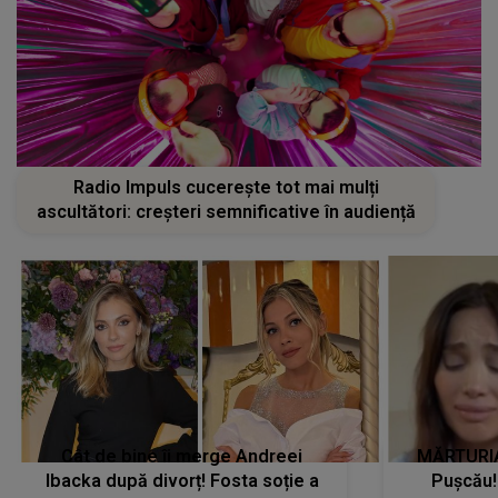
Radio Impuls cucerește tot mai mulți
ascultători: creșteri semnificative în audiență
Cât de bine îi merge Andreei
MĂRTURIA
Ibacka după divorț! Fosta soție a
Pușcău!