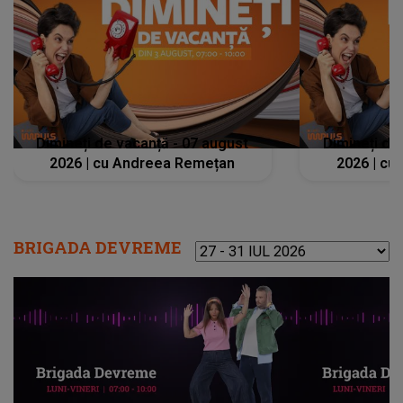
Dimineți de vacanță - 07 august
Dimineți de
2026 | cu Andreea Remețan
2026 | cu
BRIGADA DEVREME
Alege perioada: