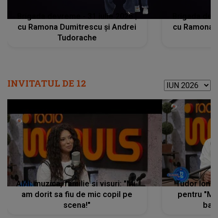
Brigada devreme - 31 iulie 2026 |
Brigada devr
cu Ramona Dumitrescu și Andrei
cu Ramona D
Tudorache
T
INVITATUL DE 12
Alege perioada:
AMI: muzica, familie si visuri: "Mi-
Tudor Iones
am dorit sa fiu de mic copil pe
pentru "Mi
scena!"
bam)