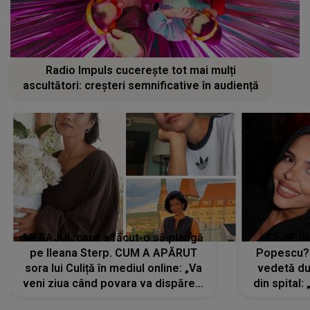
Radio Impuls cucerește tot mai mulți
ascultători: creșteri semnificative în audiență
MESAJUL care a făcut-o să plângă
CE SE Î
pe Ileana Sterp. CUM A APĂRUT
Popescu?
sora lui Culiță în mediul online: „Va
vedetă du
veni ziua când povara va dispărea,
din spital:
iar lacrimile...”