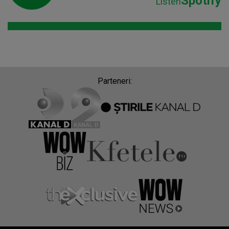
Spotify
Listen
Parteneri: