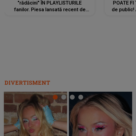
"rădăcini" ÎN PLAYLISTURILE
POATE FI
fanilor. Piesa lansată recent de
de public!
Ariana Grande îi face pe
a lansat V
ascultători SĂ O ASCULTE PE
REPEAT
DIVERTISMENT