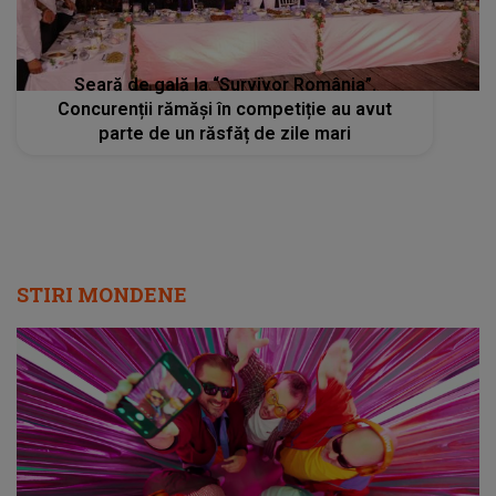
Seară de gală la “Survivor România”.
Concurenții rămăși în competiție au avut
parte de un răsfăț de zile mari
STIRI MONDENE