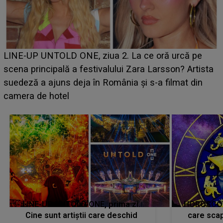
Ce a dezvăluit noua concurentă din "Casa Iubirii" l-a
luat prin surprindere pe Emanuel. CINE ESTE
BĂIATUL VIZAT de Alexandra?! Aflându-se în fața
faptului împlinit, A RECUNOSCUT IMEDIAT: "Am
avut..."
LINE-UP UNTOLD ONE, prima zi.
HOROSCOP 
Cine sunt artiștii care deschid
care scap