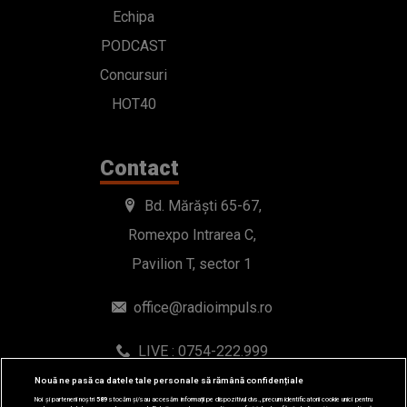
Echipa
PODCAST
Concursuri
HOT40
Contact
Bd. Mărăști 65-67,
Romexpo Intrarea C,
Pavilion T, sector 1
office@radioimpuls.ro
LIVE : 0754-222.999
WhatsApp: 0754-222.999
Nouă ne pasă ca datele tale personale să rămână confidențiale
Noi și partenerii noștri
589
stocăm și/sau accesăm informații pe dispozitivul dvs., precum identificatorii cookie unici pentru