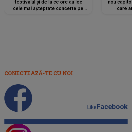
festivalul și de la ce ore au loc
nou capitol
cele mai așteptate concerte pe
care a
scena principală?
perioadă 
CONECTEAZĂ-TE CU NOI
Facebook
Like