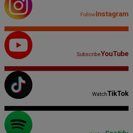
Instagram
Follow
YouTube
Subscribe
TikTok
Watch