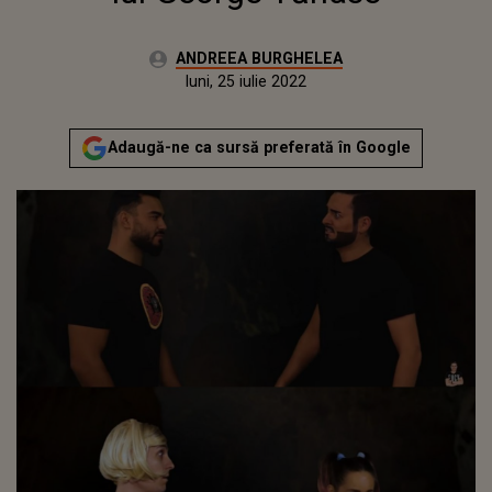
Autor:
ANDREEA BURGHELEA
Publicat:
luni, 31 mai 2021
Actualizat:
luni, 25 iulie 2022
Adaugă-ne ca sursă preferată în Google