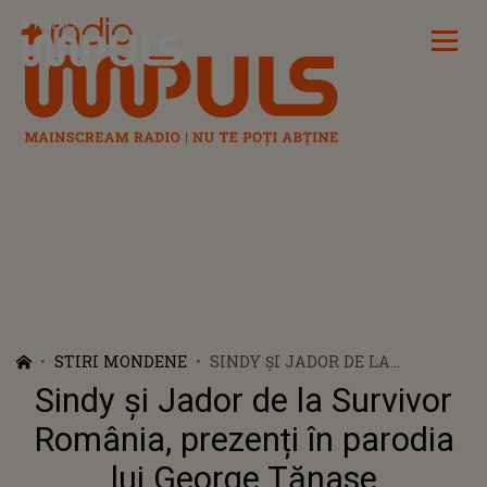
Radio Impuls
STIRI MONDENE
SINDY ŞI JADOR DE LA
SURVIVOR ROMÂNIA, PREZENȚI
Sindy şi Jador de la Survivor
ÎN PARODIA LUI GEORGE
TĂNASE
România, prezenți în parodia
lui George Tănase