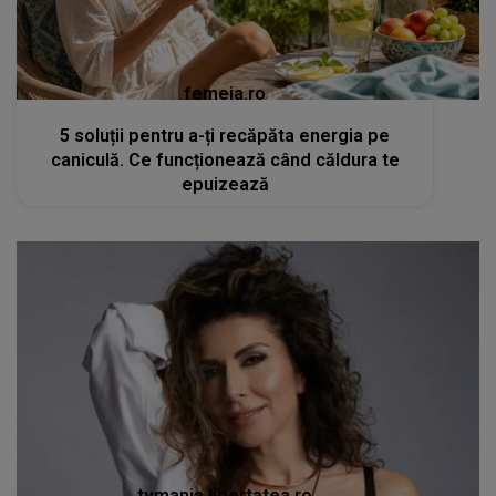
femeia.ro
5 soluții pentru a-ți recăpăta energia pe
caniculă. Ce funcționează când căldura te
epuizează
tvmania.libertatea.ro