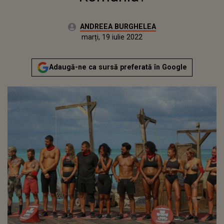
Autor:
ANDREEA BURGHELEA
Publicat:
duminică, 31 ianuarie 2021
Actualizat:
marți, 19 iulie 2022
Adaugă-ne ca sursă preferată în Google