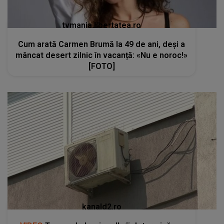
tvmania.libertatea.ro
Cum arată Carmen Brumă la 49 de ani, deși a
mâncat desert zilnic în vacanță: «Nu e noroc!»
[FOTO]
kanald2.ro