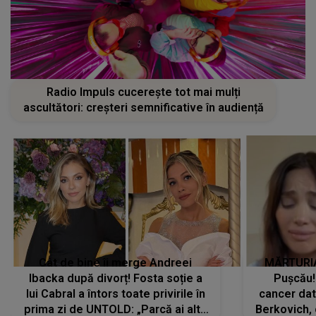
Radio Impuls cucerește tot mai mulți
ascultători: creșteri semnificative în audiență
Cât de bine îi merge Andreei
MĂRTURIA
Ibacka după divorț! Fosta soție a
Pușcău!
lui Cabral a întors toate privirile în
cancer dato
prima zi de UNTOLD: „Parcă ai altă
Berkovich, 