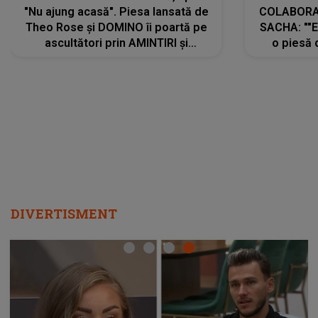
"Nu ajung acasă". Piesa lansată de
COLABORAR
Theo Rose și DOMINO îi poartă pe
SACHA: ""E
ascultători prin AMINTIRI și
o piesă 
REGĂSIRI, iar drumul emoțiilor
imediat pre
trece prin sufletul publicului:
cu mine șt
"Pentru toți cei care au plecat
păstrăm do
departe ca să le fie mai bine"
DIVERTISMENT