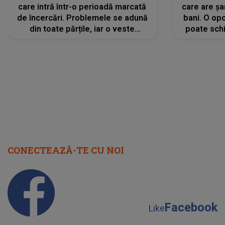
care intră într-o perioadă marcată
care are șa
de încercări. Problemele se adună
bani. O opo
din toate părțile, iar o veste
poate schi
neașteptată îi dă planurile peste
la
cap
CONECTEAZĂ-TE CU NOI
Facebook
Like