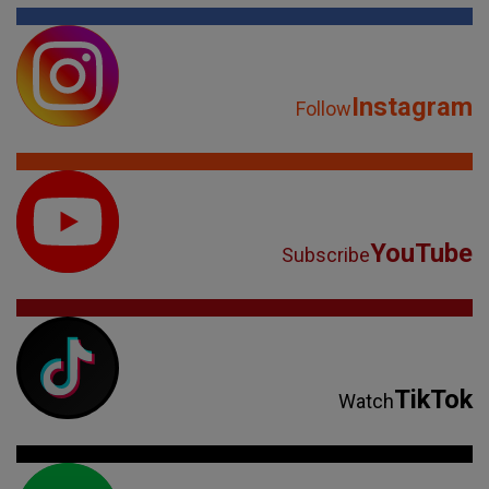
Instagram
Follow
YouTube
Subscribe
TikTok
Watch