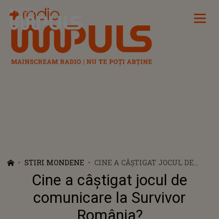
Radio Impuls
STIRI MONDENE
CINE A CÂŞTIGAT JOCUL DE
COMUNICARE LA SURVIVOR
Cine a câştigat jocul de
ROMÂNIA?
comunicare la Survivor
România?