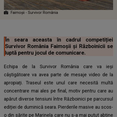
Faimoșii - Survivor România
În seara aceasta în cadrul competiției
Survivor România Faimoșii și Războinicii se
luptă pentru jocul de comunicare.
Echipa de la Survivor România
care va ieși
câștigătoare va avea parte de mesaje video de la
apropiați. Traseul este unul care necesită multă
concentrare mai ales pe final, motiv pentru care au
apărut diverse tensiuni între Războinici pe parcursul
ediției de duminică seara. Pierderile masive au scos-
o din sărite pe Marinela care nu s-a mai putut abține