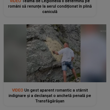
VIDEO
Teama de Legionella îi determină pe
români să renunțe la aerul condiționat în plină
caniculă
kanald2.ro
VIDEO
Un gest aparent romantic a stârnit
indignare și a declanșat o anchetă penală pe
Transfăgărășan