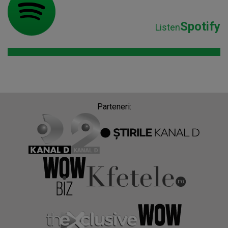
Spotify
Listen
Parteneri: