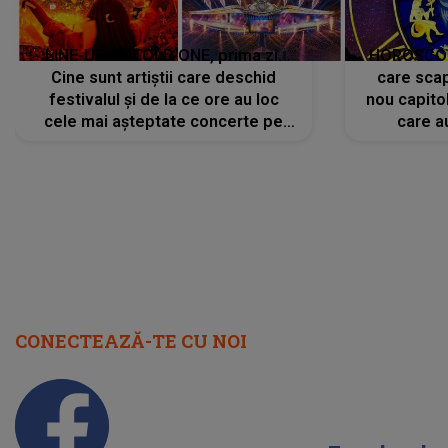
LINE-UP UNTOLD ONE, prima zi.
HOROSCOP 
Cine sunt artiștii care deschid
care scap
festivalul și de la ce ore au loc
nou capitol
cele mai așteptate concerte pe
care a
scena principală?
perioadă 
CONECTEAZĂ-TE CU NOI