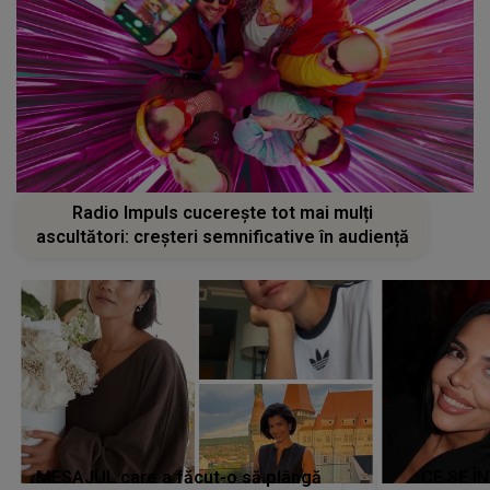
Radio Impuls cucerește tot mai mulți
ascultători: creșteri semnificative în audiență
MESAJUL care a făcut-o să plângă
CE SE Î