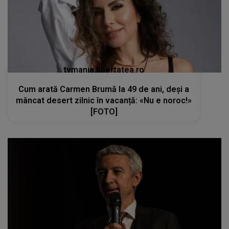
tvmania.libertatea.ro
Cum arată Carmen Brumă la 49 de ani, deși a
mâncat desert zilnic în vacanță: «Nu e noroc!»
[FOTO]