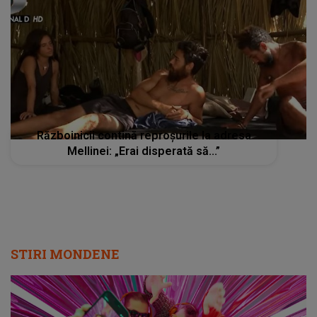
Războinicii contină reproșurile la adresa
Mellinei: „Erai disperată să...”
STIRI MONDENE