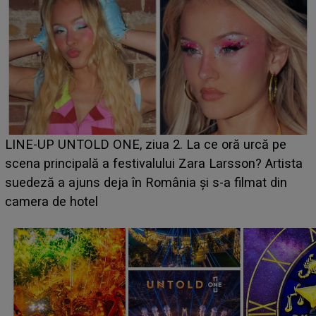
Ce a dezvăluit noua concurentă din "Casa Iubirii" l-a
luat prin surprindere pe Emanuel. CINE ESTE
BĂIATUL VIZAT de Alexandra?! Aflându-se în fața
faptului împlinit, A RECUNOSCUT IMEDIAT: "Am
avut..."