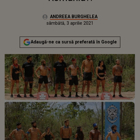
Autor:
ANDREEA BURGHELEA
Publicat:
sâmbătă, 3 aprilie 2021
Actualizat:
sâmbătă, 3 aprilie 2021
Adaugă-ne ca sursă preferată în Google