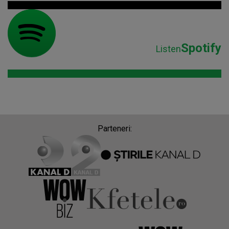
Spotify
Listen
Parteneri: