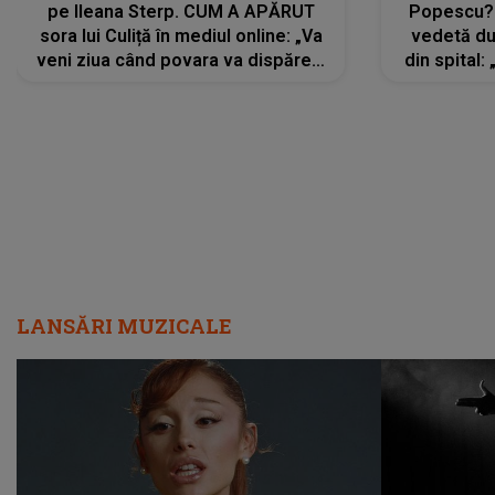
pe Ileana Sterp. CUM A APĂRUT
Popescu?
sora lui Culiță în mediul online: „Va
vedetă du
veni ziua când povara va dispărea,
din spital:
iar lacrimile...”
LANSĂRI MUZICALE