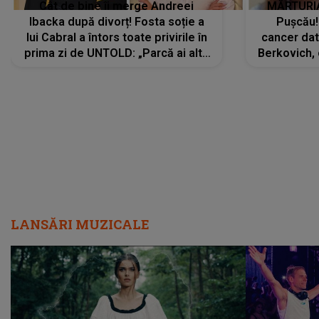
Cât de bine îi merge Andreei
MĂRTURIA
Ibacka după divorț! Fosta soție a
Pușcău!
lui Cabral a întors toate privirile în
cancer dato
prima zi de UNTOLD: „Parcă ai altă
Berkovich, 
strălucire, emani putere,
accident ru
încredere, siguranță...”
Dacă nu 
LANSĂRI MUZICALE