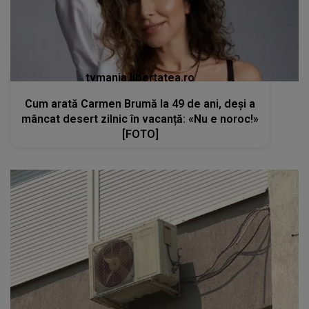
tvmania.libertatea.ro
Cum arată Carmen Brumă la 49 de ani, deși a
mâncat desert zilnic în vacanță: «Nu e noroc!»
[FOTO]