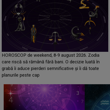
Emanuel a ținut ACEST DETALIU ASCUNS până
acum! În fața Alexandrei, concurentul din Casa Iubirii
face o MĂRTURISIRE NEAȘTEPTATĂ despre mama
sa: "I-am spus și ei în față, eu nu te iubesc pentru
că..."