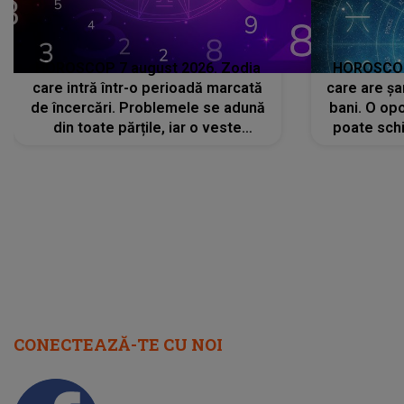
HOROSCOP 7 august 2026. Zodia
HOROSCOP 
care intră într-o perioadă marcată
care are șa
de încercări. Problemele se adună
bani. O opo
din toate părțile, iar o veste
poate schi
neașteptată îi dă planurile peste
la
cap
CONECTEAZĂ-TE CU NOI