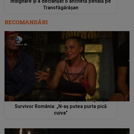
indignare și a declanșat o anchetă penală pe
Transfăgărășan
RECOMANDĂRI
Andreea Antonescu părăsește competiția
Survivor România: „N-aș putea purta pică
cuiva”