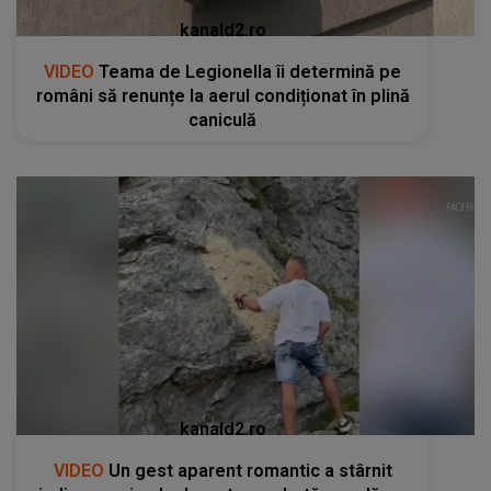
kanald2.ro
VIDEO
Teama de Legionella îi determină pe
români să renunțe la aerul condiționat în plină
caniculă
kanald2.ro
VIDEO
Un gest aparent romantic a stârnit