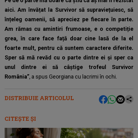
Pe de o parte mă doare că știu că aș mai fi rezistat
aici. Am învățat la Survivor să supraviețuiesc, să
înțeleg oamenii, să apreciez pe fiecare în parte.
Am rămas cu amintiri frumoase, e o competiție
grea, în care face față doar cine lasă de la el
foarte mult, pentru că suntem caractere diferite.
Sper să mă revăd cu o parte dintre ei și sper ca
unul dintre ei să câștige trofeul Survivor
România”
, a spus Georgiana cu lacrimi în ochi.
DISTRIBUIE ARTICOLUL
CITEȘTE ȘI