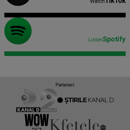
TikTok
Watch
Spotify
Listen
Parteneri: