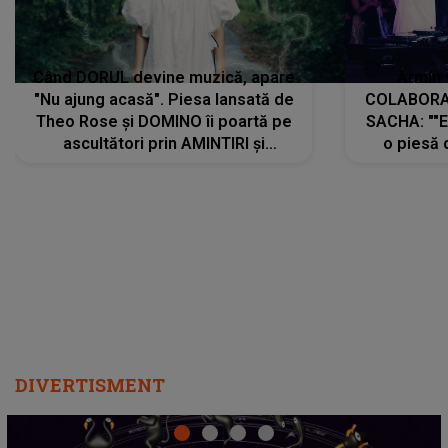
Când DORUL devine muzică, apare
Armin 
"Nu ajung acasă". Piesa lansată de
COLABORAR
Theo Rose și DOMINO îi poartă pe
SACHA: ""E
ascultători prin AMINTIRI și
o piesă 
REGĂSIRI, iar drumul emoțiilor
imediat pre
trece prin sufletul publicului:
cu mine șt
"Pentru toți cei care au plecat
păstrăm do
departe ca să le fie mai bine"
DIVERTISMENT