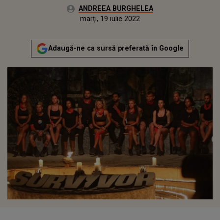
Autor:
ANDREEA BURGHELEA
Publicat:
duminică, 7 februarie 2021
Actualizat:
marți, 19 iulie 2022
Adaugă-ne ca sursă preferată în Google