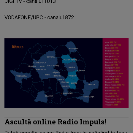
DIGI TV - canalul 1013
VODAFONE/UPC - canalul 872
Ascultă online Radio Impuls!
Puteți asculta online Radio Impuls apăsând butonul