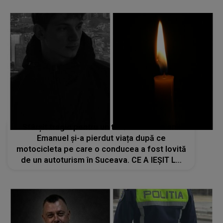
Sfârșit tragic pentru un tânăr de 23 de ani!
Emanuel și-a pierdut viața după ce
motocicleta pe care o conducea a fost lovită
de un autoturism în Suceava. CE A IEȘIT LA
IVEALĂ în urma verificărilor?