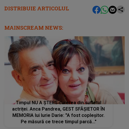
DISTRIBUIE ARTICOLUL
MAINSCREAM NEWS:
Timpul NU A ȘTERS durerea din sufletul
actriței. Anca Pandrea, GEST SFÂȘIETOR ÎN
MEMORIA lui Iurie Darie: "A fost copleșitor.
Pe măsură ce trece timpul parcă..."