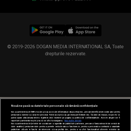
© 2019-2026 DOGAN MEDIA INTERNATIONAL SA, Toate
drepturile rezervate.
Nouă ne pasă ca datele tale personale să rămână confidențiale
Noi și partenerii noștri
589
stocăm și/sau accesăm informații pe dispozitivul dvs., precum identificatorii cookie unici pentru
prelucrarea datelor cu caracter personal. Puteți accepta sau gestiona preferințele dvs. făcând clic mai jos, respectiv vă
puteți opune utilizării unui interes legitim în orice moment pe pagina cu politica de confidențialitate. Aceste alegeri vor fi
raportate partenerilor noștri și nu vă vor afecta navigarea.
Mai multe detalii
Noi si partenerii nostri (retelele de socializare si agentiile de publicitate partenere, precum si furnizorii nostri de servicii de
date analitice) prelucram date pentru a permite website-ului sa functioneze, pentru a personaliza continutul si anunturile
publicitare afisate in functie de interesele si/sau profilul dvs., pentru a va oferi functionalitati aferente retelelor de