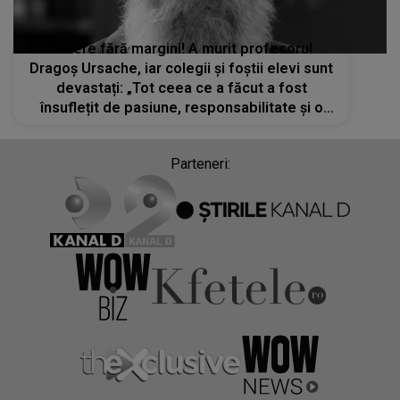
Durere fără margini! A murit profesorul
Dragoș Ursache, iar colegii și foștii elevi sunt
devastați: „Tot ceea ce a făcut a fost
însuflețit de pasiune, responsabilitate și o
apropiere sinceră de sufletul elevului”
Parteneri: