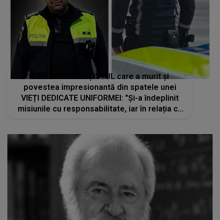
CINE ESTE POLIȚISTUL care a murit și
povestea impresionantă din spatele unei
VIEȚI DEDICATE UNIFORMEI: "Și-a îndeplinit
misiunile cu responsabilitate, iar în relația cu
colegii a fost un sprijin, un sfătuitor și un..."