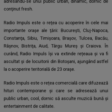
adresându-se unui public urban, dinamic, dornic de
conţinut fresh.
Radio Impuls este o reţea cu acoperire în cele mai
importante oraşe ale ţării: Bucureşti, Cluj-Napoca,
Constanţa, Sibiu, Timişoara, Braşov, Tulcea, Bacău,
Râşnov, Bistriţa, Aiud, Târgu Mureș și Craiova. În
curând, Radio Impuls își va extinde rețeaua și va fi
ascultat și de locuitorii din Botoșani, ajungând astfel
la o acoperire teritorială de 23 orașe.
Radio Impuls este o rețea comercială care difuzează
hituri contemporane și care se adresează unui
public urban, cool, dornic să asculte muzică bună și
entertainment de calitate.