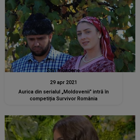
Stiri mondene
29 apr 2021
Aurica din serialul „Moldovenii” intră în
competiția Survivor România