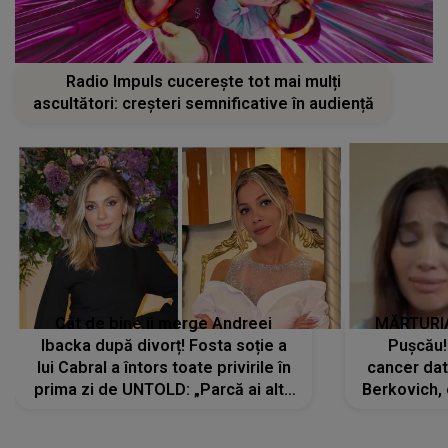
Radio Impuls cucerește tot mai mulți
ascultători: creșteri semnificative în audiență
Cât de bine îi merge Andreei
MĂRTURIA
Ibacka după divorț! Fosta soție a
Pușcău!
lui Cabral a întors toate privirile în
cancer dato
prima zi de UNTOLD: „Parcă ai altă
Berkovich, 
strălucire, emani putere,
accident ru
încredere, siguranță...”
Dacă nu 