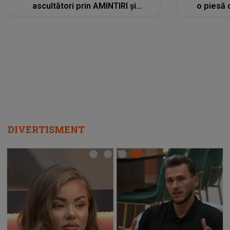
ascultători prin AMINTIRI și
o piesă 
REGĂSIRI, iar drumul emoțiilor
imediat pre
trece prin sufletul publicului:
cu mine șt
"Pentru toți cei care au plecat
păstrăm do
departe ca să le fie mai bine"
DIVERTISMENT