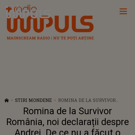
Radio Impuls
STIRI MONDENE
ROMINA DE LA SURVIVOR
ROMÂNIA, NOI DECLARAȚII
Romina de la Survivor
DESPRE ANDREI. DE CE NU A
FĂCUT O ALIANȚĂ CU EL
România, noi declarații despre
Andrei. De ce nu a făcut o