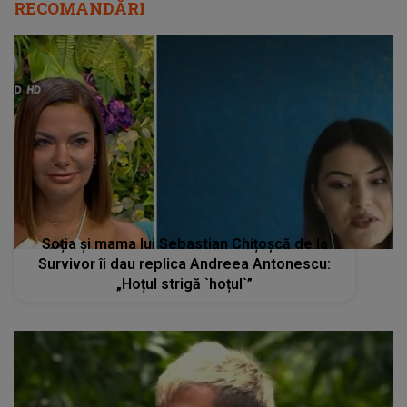
RECOMANDĂRI
Soția și mama lui Sebastian Chițoșcă de la
Survivor îi dau replica Andreea Antonescu:
„Hoțul strigă `hoțul`”