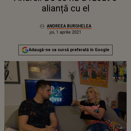
alianță cu el
Autor:
ANDREEA BURGHELEA
Publicat:
joi, 1 aprilie 2021
Actualizat:
joi, 1 aprilie 2021
Adaugă-ne ca sursă preferată în Google