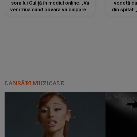
sora lui Culiță în mediul online: „Va
vedetă du
veni ziua când povara va dispărea,
din spital:
iar lacrimile...”
LANSĂRI MUZICALE