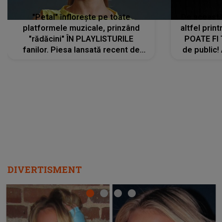
"Petal" înflorește pe toate
De această 
platformele muzicale, prinzând
altfel prin
"rădăcini" ÎN PLAYLISTURILE
POATE FI
fanilor. Piesa lansată recent de
de public!
Ariana Grande îi face pe
a lansat V
ascultători SĂ O ASCULTE PE
REPEAT
DIVERTISMENT