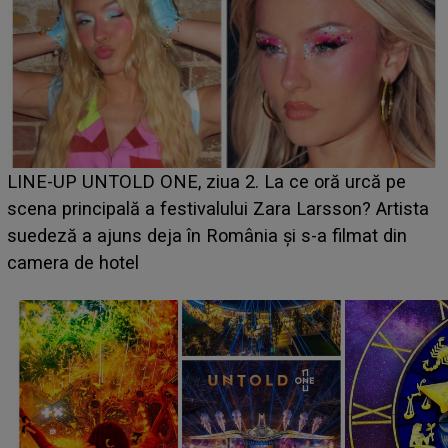
Ce a dezvăluit noua concurentă din "Casa Iubirii" l-a
luat prin surprindere pe Emanuel. CINE ESTE
BĂIATUL VIZAT de Alexandra?! Aflându-se în fața
faptului împlinit, A RECUNOSCUT IMEDIAT: "Am
avut..."