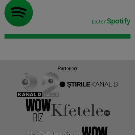
Spotify
Listen
Parteneri: