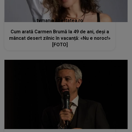
tvmania.libertatea.ro
Cum arată Carmen Brumă la 49 de ani, deși a
mâncat desert zilnic în vacanță: «Nu e noroc!»
[FOTO]
kanald2.ro