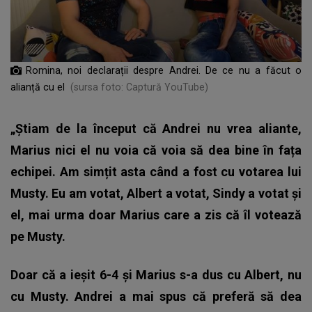
Romina, noi declarații despre Andrei. De ce nu a făcut o
alianță cu el
(sursa foto: Captură YouTube)
„Știam de la început că Andrei nu vrea aliante,
Marius nici el nu voia că voia să dea bine în fața
echipei. Am simțit asta când a fost cu votarea lui
Musty. Eu am votat, Albert a votat, Sindy a votat și
el, mai urma doar Marius care a zis că îl votează
pe Musty.
Doar că a ieșit 6-4 și Marius s-a dus cu Albert, nu
cu Musty. Andrei a mai spus că preferă să dea