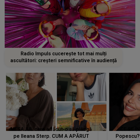
Radio Impuls cucerește tot mai mulți
ascultători: creșteri semnificative în audiență
MESAJUL care a făcut-o să plângă
CE SE Î
pe Ileana Sterp. CUM A APĂRUT
Popescu?