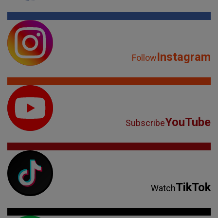
Instagram
Follow
YouTube
Subscribe
TikTok
Watch