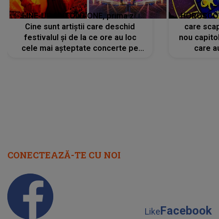
LINE-UP UNTOLD ONE, prima zi.
HOROSCOP 
Cine sunt artiștii care deschid
care scap
festivalul și de la ce ore au loc
nou capitol
cele mai așteptate concerte pe
care a
scena principală?
perioadă 
CONECTEAZĂ-TE CU NOI
Facebook
Like