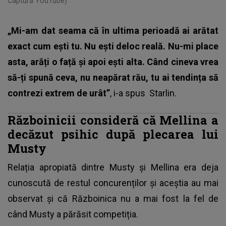
Captură YouTube)
„Mi-am dat seama că în ultima perioadă ai arătat
exact cum ești tu. Nu ești deloc reală. Nu-mi place
asta, arăți o față și apoi ești alta. Când cineva vrea
să-ți spună ceva, nu neapărat rău, tu ai tendința să
contrezi extrem de urât”
, i-a spus Starlin.
Războinicii consideră că Mellina a
decăzut psihic după plecarea lui
Musty
Relația apropiată dintre
Musty și Mellina
era deja
cunoscută de restul concurenților și aceștia au mai
observat și că Războinica nu a mai fost la fel de
când Musty a părăsit competiția.