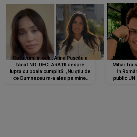
Cu lacrimi în ochi, Alina Pușcău a
REVEDERE
făcut NOI DECLARAȚII despre
Mihai Trăis
lupta cu boala cumplită: „Nu știu de
în Români
ce Dumnezeu m-a ales pe mine.
public UN
Am cancer la sân, am intrat în
"Nu știu ce
metastază...”