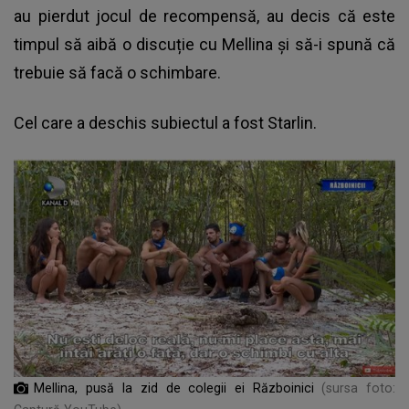
au pierdut
jocul de recompensă
, au decis că este
timpul să aibă o discuție cu Mellina și să-i spună că
trebuie să facă o schimbare.
Cel care a deschis subiectul a fost Starlin.
Mellina, pusă la zid de colegii ei Războinici
(sursa foto: