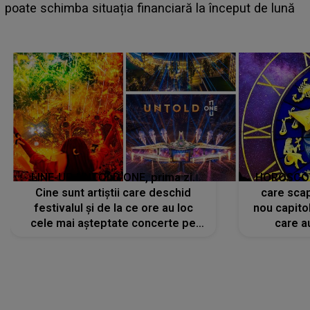
suedeză a ajuns 
ituația financiară la început de lună
camera de hotel
LINE-UP UNTOLD ONE, prima zi.
HOROSCOP 
Cine sunt artiștii care deschid
care scap
festivalul și de la ce ore au loc
nou capitol
cele mai așteptate concerte pe
care a
scena principală?
perioadă 