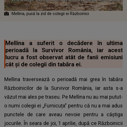
Mellina, pusă la zid de colegii ei Războinici
Mellina a suferit o decădere în ultima
perioadă la Survivor România, iar acest
lucru a fost observat atât de fanii emisiuni
cât și de colegii din tabăra ei.
Mellina traversează o perioadă mai grea în tabăra
Războinicilor de la Survivor România, iar asta s-a
văzut mai ales pe traseu. Pe Mellina nu au mai putut-
o numi colegii ei „Furnicuța” pentru că nu a mai adus
punctele de care aveau nevoie pentru a câștiga
jocurile. În seara de joi, 1 aprilie, după ce Războinicii