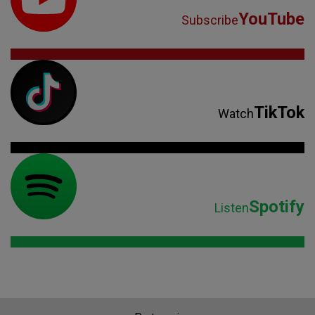
YouTube
Subscribe
TikTok
Watch
Spotify
Listen