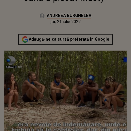
Autor:
ANDREEA BURGHELEA
Publicat:
vineri, 2 aprilie 2021
Actualizat:
joi, 21 iulie 2022
Adaugă-ne ca sursă preferată în Google