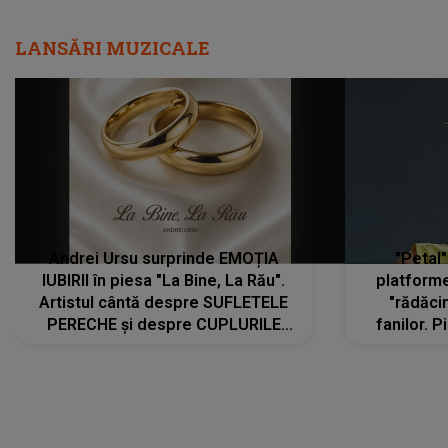
LANSĂRI MUZICALE
Andrei Ursu surprinde EMOȚIA
"Petal"
IUBIRII în piesa "La Bine, La Rău".
platforme
Artistul cântă despre SUFLETELE
"rădăci
PERECHE și despre CUPLURILE
fanilor. 
care aleg să meargă împreună pe
Arian
același drum, INDIFERENT DE CE LE
ascultă
REZERVĂ VIAȚA