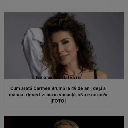
tvmania.libertatea.ro
Cum arată Carmen Brumă la 49 de ani, deși a
mâncat desert zilnic în vacanță: «Nu e noroc!»
[FOTO]