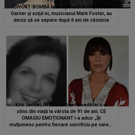
DIVORȚ-BOMBĂ la Hollywood! Actrița Julia
Garner și soțul ei, muzicianul Mark Foster, au
decis să se separe după 6 ani de căsnicie
Kris Jenner, ÎN DOLIU! Mama vedetei s-a
stins din viață la vârsta de 91 de ani. CE
OMAGIU EMOȚIONANT i-a adus: „Îți
mulțumesc pentru fiecare sacrificiu pe care l-
ai făcut. Inimile noastre sunt sfâșiate”