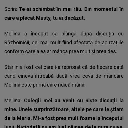
Sorin:
Te-ai schimbat în mai rău. Din momentul în
care a plecat Musty, tu ai decăzut.
Mellina a început să plângă după discuția cu
Războinicii, cel mai mult fiind afectată de acuzațiile
conform căreia ea ar mânca prea mult și prea des.
Starlin a fost cel care i-a reproșat că de fiecare dată
când cineva întreabă dacă vrea ceva de mâncare
Mellina este prima care ridică mâna.
Mellina:
Colegii mei au venit cu niște discuții la
mine. Unele surprinzătoare, altele pe care le știam
de la Maria. Mi-a fost prea mult foame la începutul
lunii. Niciodată nu am luat pâinea de la gura cuiva.