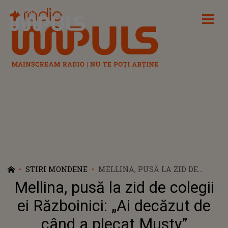
Radio Impuls
STIRI MONDENE
MELLINA, PUSĂ LA ZID DE
COLEGII EI RĂZBOINICI: „AI
Mellina, pusă la zid de colegii
DECĂZUT DE CÂND A PLECAT
MUSTY”
ei Războinici: „Ai decăzut de
când a plecat Musty”