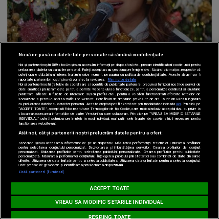
minunată”
Nouă ne pasă ca datele tale personale să rămână confidențiale
Noi și partenerii noștri
589
stocăm și/sau accesăm informații pe dispozitivul dvs., precum identificatorii cookie unici pentru
prelucrarea datelor cu caracter personal. Puteți accepta sau gestiona preferințele dvs. făcând clic mai jos, respectiv vă
puteți opune utilizării unui interes legitim în orice moment pe pagina cu politica de confidențialitate. Aceste alegeri vor fi
raportate partenerilor noștri și nu vă vor afecta navigarea.
Mai multe detalii
Noi si partenerii nostri (retelele de socializare si agentiile de publicitate partenere, precum si furnizorii nostri de servicii de
date analitice) prelucram date pentru a permite website-ului sa functioneze, pentru a personaliza continutul si anunturile
publicitare afisate in functie de interesele si/sau profilul dvs., pentru a va oferi functionalitati aferente retelelor de
socializare si pentru a analiza traficul pe website. Beneficiati de drepturile prevazute de art. 15-22 din GDPR in legatura
cu prelucrarea datelor cu caracter personal. Aceste drepturi pot fi exercitate prin modalitatea indicata
aici
. Prin click pe
“ACCEPT TOATE”, acceptati folosirea tuturor Tehnologiilor de tip Cookie, care implica inclusiv acceptul dvs. cu privire la
stocarea/accesarea informatiilor de catre Vendor-ii cu care colaboram. Prin click pe “VREAU SA MODIFIC SETARILE
INDIVIDUAL” puteti schimba preferintele in mod individual, mai putin cele legate de cookie strict necesare pentru
functionarea website-ului.
Atât noi, cât și partenerii noștri prelucrăm datele pentru a oferi:
Muzica
Stocarea și/sau accesarea informațiilor de pe un dispozitiv. Măsurarea performanței reclamelor. Utilizarea profilurilor
pentru selectarea conținutului personalizat. Dezvoltarea și îmbunătățirea serviciilor. Crearea profilurilor de conținut
personalizat. Utilizarea profilurilor pentru selectarea publicității personalizate. Crearea profilurilor pentru publicitate
personalizată. Măsurarea performanței conținutului. Înțelegerea publicului prin statistici sau combinații de date din surse
13 nov 2020
diferite. Utilizarea de date limitate pentru a selecta publicitatea. Utilizarea datelor limitate pentru a selecta conținutul.
Date precise de geolocație și identificarea prin scanarea dispozitivului.
Listă parteneri (furnizori)
ANDRA & DONY & MATTEO - Barcelona
HIT SIESTA
ACCEPT TOATE
Loading...
WhatsApp: 0754.222.999
VREAU SA MODIFIC SETARILE INDIVIDUAL
RESPING TOATE