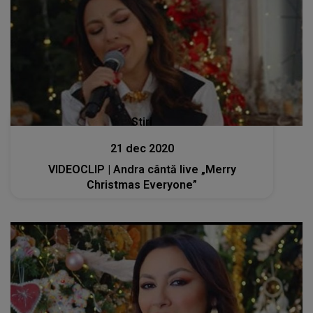
21 dec 2020
VIDEOCLIP | Andra cântă live „Merry
Christmas Everyone”
Lansări muzicale
20 dec 2020
Videoclip oficial | Andra a lansat „O, ce veste