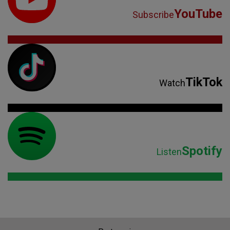
YouTube
Subscribe
TikTok
Watch
Spotify
Listen