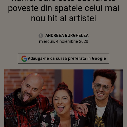
HIT AL ARTISTEI
poveste din spatele celui mai
nou hit al artistei
Autor:
ANDREEA BURGHELEA
Publicat:
miercuri, 4 noiembrie 2020
Actualizat:
miercuri, 4 noiembrie 2020
Adaugă-ne ca sursă preferată în Google