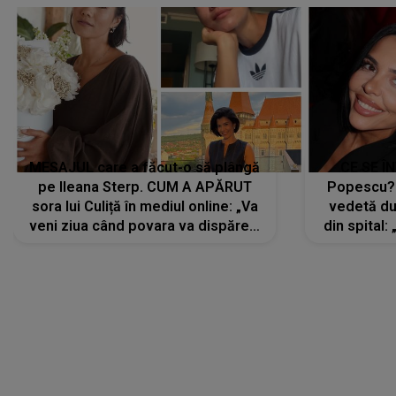
MESAJUL care a făcut-o să plângă
CE SE Î
pe Ileana Sterp. CUM A APĂRUT
Popescu?
sora lui Culiță în mediul online: „Va
vedetă du
veni ziua când povara va dispărea,
din spital:
iar lacrimile...”