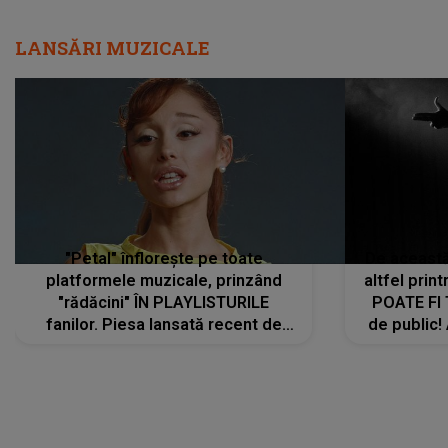
LANSĂRI MUZICALE
"Petal" înflorește pe toate
De această 
platformele muzicale, prinzând
altfel prin
"rădăcini" ÎN PLAYLISTURILE
POATE FI
fanilor. Piesa lansată recent de
de public!
Ariana Grande îi face pe
a lansat V
ascultători SĂ O ASCULTE PE
REPEAT