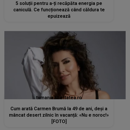
5 soluții pentru a-ți recăpăta energia pe
caniculă. Ce funcționează când căldura te
epuizează
tvmania.libertatea.ro
Cum arată Carmen Brumă la 49 de ani, deși a
mâncat desert zilnic în vacanță: «Nu e noroc!»
[FOTO]