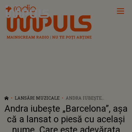
Radio Impuls
LANSĂRI MUZICALE
ANDRA IUBEȘTE
„BARCELONA”, AȘA CĂ A
Andra iubește „Barcelona”, așa
LANSAT O PIESĂ CU
ACELAȘI NUME. CARE ESTE
că a lansat o piesă cu același
ADEVĂRATA POVESTE DIN
nume. Care este adevărata
SPATELE CELUI MAI NOU