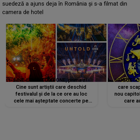
BĂIATUL VIZAT de Alexandra?! Aflându-se în fața
faptului împlinit, A RECUNOSCUT IMEDIAT: "Am
avut..."
LINE-UP UNTOLD ONE, prima zi.
HOROSCOP 
Cine sunt artiștii care deschid
care scap
festivalul și de la ce ore au loc
nou capitol
cele mai așteptate concerte pe
care a
scena principală?
perioadă 