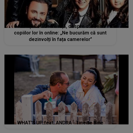
Andra și Cătălin Măruță, despre succesul
copiilor lor în online: „Ne bucurăm că sunt
dezinvolți în fața camerelor”
WHAT'S UP feat. ANDRA - Tine-te Bine