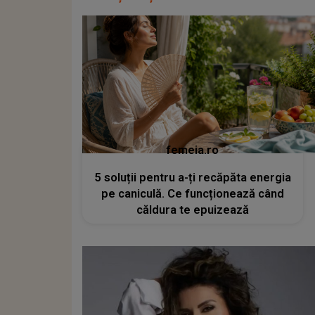
femeia.ro
5 soluții pentru a-ți recăpăta energia
pe caniculă. Ce funcționează când
căldura te epuizează