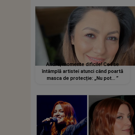
Andra, momente dificile! Ce i se
întâmplă artistei atunci când poartă
masca de protecție: „Nu pot... ”