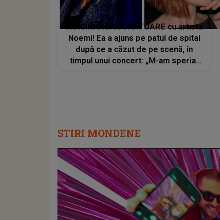
IMAGINI ÎNGRIJORĂTOARE cu artista
Noemi! Ea a ajuns pe patul de spital
după ce a căzut de pe scenă, în
timpul unui concert: „M-am speriat
foarte tare, dar, din fericire...”
STIRI MONDENE