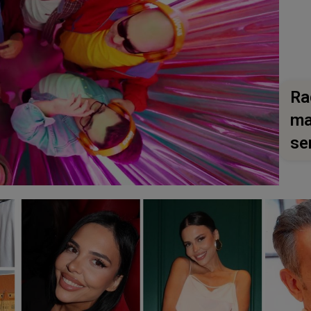
Ra
ma
se