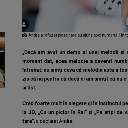
Andra a refuzat piese care au ajuns apoi numărul 1 în to
„Dacă am avut un demo al unei melodii și m
moment dat, acea melodie a devenit number
întrebat: nu simți ceva că melodia asta a fost
zis că nu pentru că dacă ei am simțit că nu e
artist.
Cred foarte mult în alegere și în instinctul p
la JO, „Cu un picior în Rai” și „Pe aripi de
tare”
, a declarat Andra.