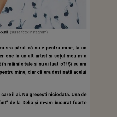
puri!
(sursa foto: Instagram)
i s-a părut că nu e pentru mine, la un
 one la un alt artist și soțul meu m-a
 în mâinile tale și nu ai luat-o?! Și eu am
 pentru mine, clar că era destinată acelui
e care îl ai. Nu greșești niciodată. Una de
 vânt” de la Delia și m-am bucurat foarte