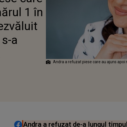
IT NUMELE LOR ȘI
ărul 1 în
 SIMȚIT CÂND A
ezvăluit
 s-a
t
Andra a refuzat piese care au ajuns apoi n
DISTRIBUIE ARTICOLUL
Andra a refuzat de-a lungul timpu