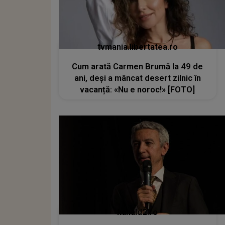
tvmania.libertatea.ro
Cum arată Carmen Brumă la 49 de
ani, deși a mâncat desert zilnic în
vacanță: «Nu e noroc!» [FOTO]
kanald2.ro