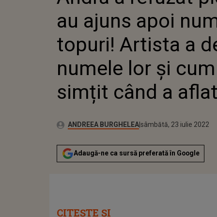
DEZVĂLU
au ajuns apoi num
CUM S-A
AFLAT
topuri! Artista a d
numele lor și cum
simțit când a afla
Publicat:
Autor:
joi, 6 mai 2021
Actualizat:
ANDREEA BURGHELEA
sâmbătă, 23 iulie 2022
Adaugă-ne ca sursă preferată în Google
CITEȘTE ȘI