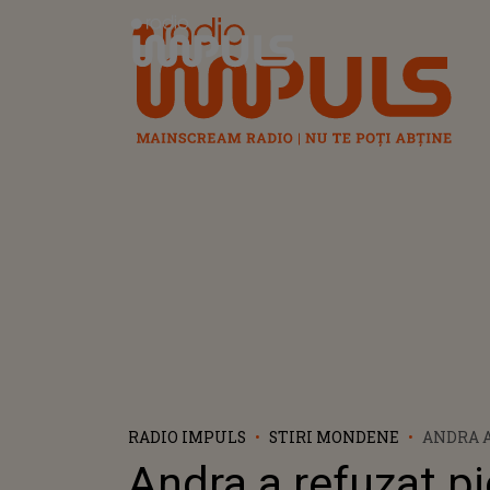
Radio Impuls
RADIO IMPULS
STIRI MONDENE
ANDRA A
AU AJU
Andra a refuzat p
ÎN TOPU