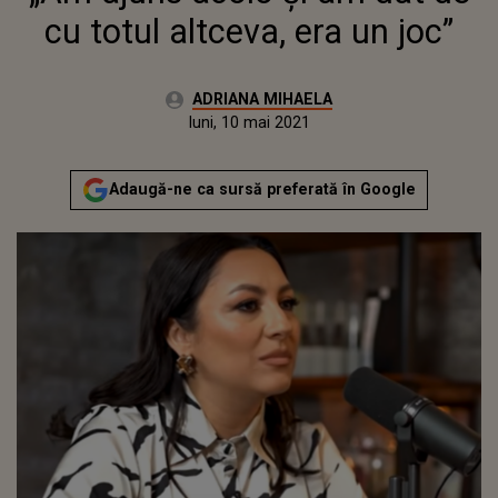
cu totul altceva, era un joc”
Autor:
ADRIANA MIHAELA
Publicat:
luni, 10 mai 2021
Actualizat:
luni, 10 mai 2021
Adaugă-ne ca sursă preferată în Google