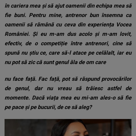
în cariera mea și să ajut oamenii din echipa mea să
fie buni. Pentru mine, antrenor bun însemna ca
oamenii să rămână cu ceva din experiența Vocea
României. Și eu m-am dus acolo și m-am lovit,
efectiv, de o competiție între antrenori, cine să
spună nu știu ce, care să-l atace pe celălalt, iar eu
nu pot să zic că sunt genul ăla de om care
nu face față. Fac față, pot să răspund provocărilor
de genul, dar nu vreau să trăiesc astfel de
momente. Dacă viața mea eu mi-am ales-o să fie
pe pace și pe bucurii, de ce să aleg?