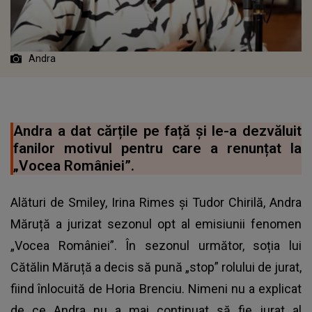
Andra
Andra a dat cărțile pe față și le-a dezvăluit
fanilor motivul pentru care a renunțat la
„Vocea României”.
Alături de Smiley, Irina Rimes și Tudor Chirilă, Andra
Măruță a jurizat sezonul opt al emisiunii fenomen
„Vocea României”. În sezonul următor, soția lui
Cătălin Măruță a decis să pună „stop” rolului de jurat,
fiind înlocuită de Horia Brenciu. Nimeni nu a explicat
de ce Andra nu a mai continuat să fie jurat al