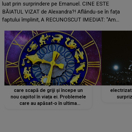
perioadă marcată de încercări. Problemele se adună
din toate părțile, iar o veste neașteptată îi dă planurile
peste cap
HOROSCOP 5 august 2026. Zodia
Irina R
care scapă de griji și începe un
electriza
nou capitol în viața ei. Problemele
surpri
care au apăsat-o în ultima
perioadă își găsesc, în sfârșit,
rezolvarea