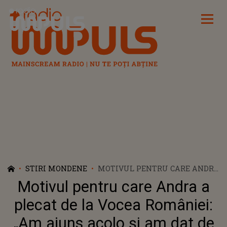
Radio Impuls
STIRI MONDENE
MOTIVUL PENTRU CARE ANDRA
A PLECAT DE LA VOCEA
Motivul pentru care Andra a
ROMÂNIEI: „AM AJUNS ACOLO
ȘI AM DAT DE CU TOTUL
plecat de la Vocea României:
ALTCEVA, ERA UN JOC”
„Am ajuns acolo și am dat de