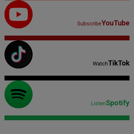
YouTube
Subscribe
TikTok
Watch
Spotify
Listen