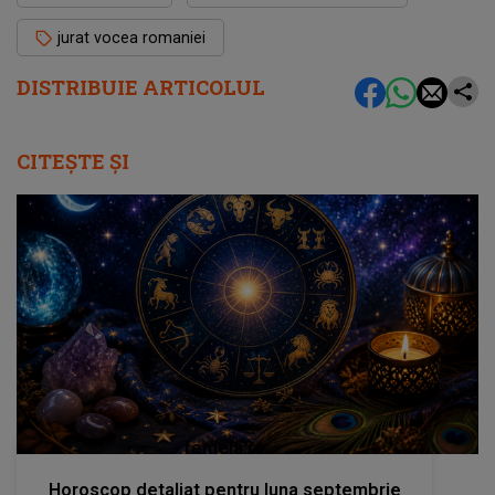
jurat vocea romaniei
DISTRIBUIE ARTICOLUL
CITEȘTE ȘI
femeia.ro
Horoscop detaliat pentru luna septembrie