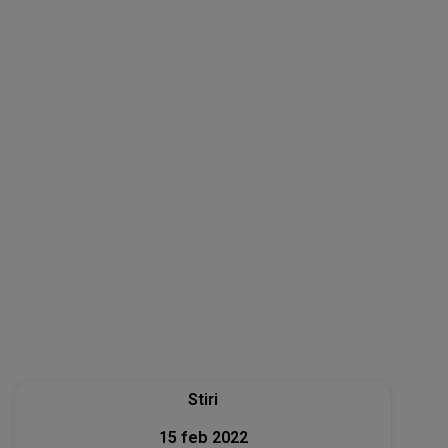
Stiri
15 feb 2022
15 februarie 2022. Ziua Națională a Lecturii!
Cum va fi sărbătorită această zi?!