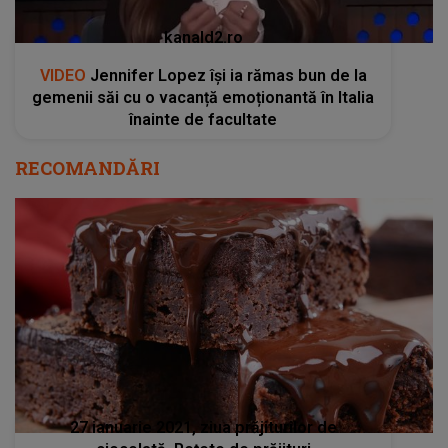
kanald2.ro
VIDEO
Jennifer Lopez își ia rămas bun de la
gemenii săi cu o vacanță emoționantă în Italia
înainte de facultate
RECOMANDĂRI
27 ianuarie 2021, ziua prăjiturilor de