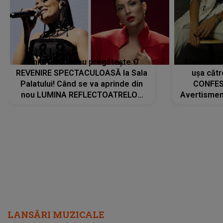
Tania Turtureanu pregătește O
Alexandra
REVENIRE SPECTACULOASĂ la Sala
ușa cătr
Palatului! Când se va aprinde din
CONFES
nou LUMINA REFLECTOATRELOR
Avertismentu
pentru artistă: " Vor fi multe
rămas ÎNT
cântece noi, în premieră. Cântece
au format-
care abia acum învață să respire"
"Am f
LANSĂRI MUZICALE