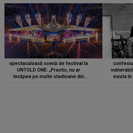
Cea mai mare și mai
Charli xc
spectaculoasă scenă de festival la
confesiu
UNTOLD ONE: „Practic, nu ar
vulnerabil
încăpea pe multe stadioane din
exista în
lume”. Evenimentul începe joi, 6
august 2026