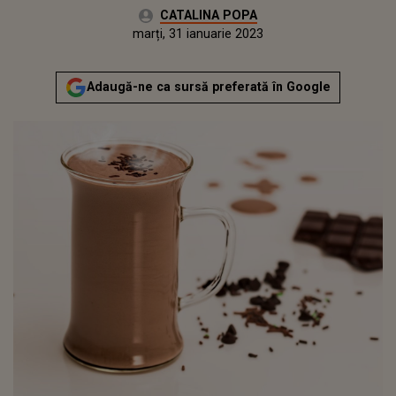
Autor:
CATALINA POPA
Publicat:
luni, 31 ianuarie 2022
Actualizat:
marți, 31 ianuarie 2023
Adaugă-ne ca sursă preferată în Google