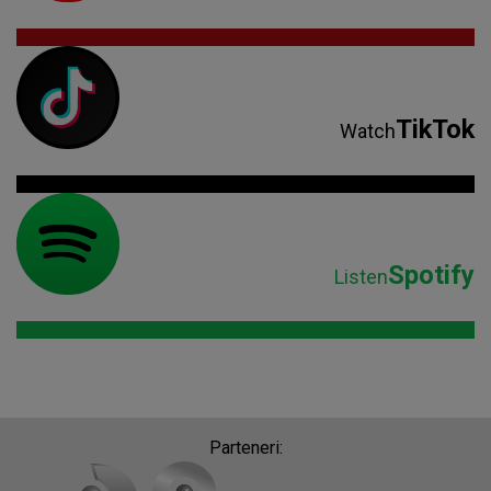
TikTok
Watch
Spotify
Listen
Parteneri: