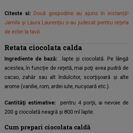
Citeste si:
Două gospodine au ajuns în instanță!
Jamila și Laura Laurențiu s-au judecat pentru rețeta
de ecler la tavă
Retata ciocolata calda
Ingrediente de bază:
lapte şi ciocolată. Pe lângă
acestea, în funcţie de reţetă, mai poţi avea pudră de
cacao, zahăr sau alt îndulcitor, scorţişoară şi alte
arome (vanilie, rom, ardei iute, nucşoară etc.).
Cantităţi estimative:
pentru 4 porţii, ai nevoie de
200 g ciocolată neagră şi 800 ml lapte.
Cum prepari ciocolata caldă