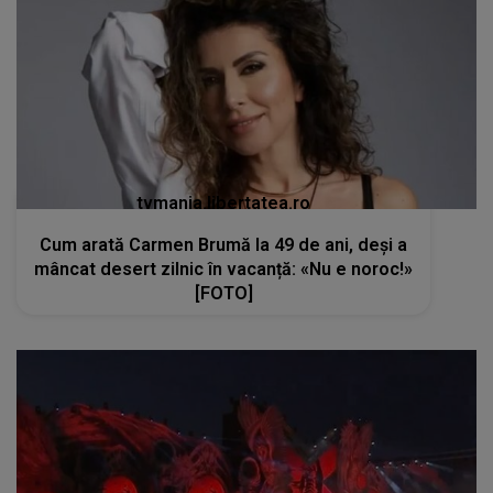
tvmania.libertatea.ro
Cum arată Carmen Brumă la 49 de ani, deși a
mâncat desert zilnic în vacanță: «Nu e noroc!»
[FOTO]