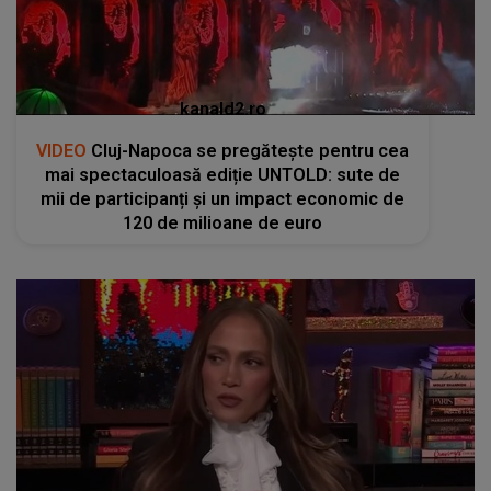
kanald2.ro
VIDEO
Cluj-Napoca se pregătește pentru cea
mai spectaculoasă ediție UNTOLD: sute de
mii de participanți și un impact economic de
120 de milioane de euro