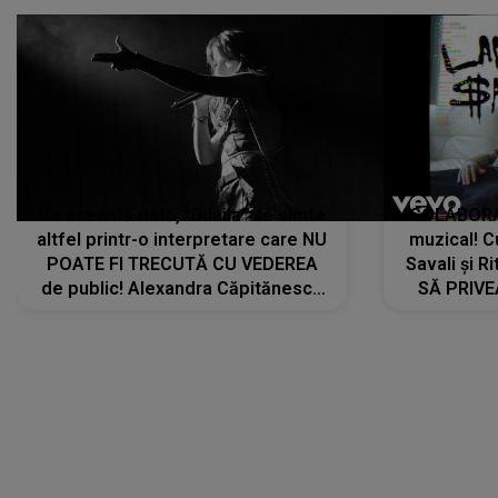
De această dată, "Dilaila" se simte
COLABORAR
altfel printr-o interpretare care NU
muzical! C
POATE FI TRECUTĂ CU VEDEREA
Savali și Ri
de public! Alexandra Căpitănescu
SĂ PRIV
a lansat VERSIUNEA LIVE a piesei