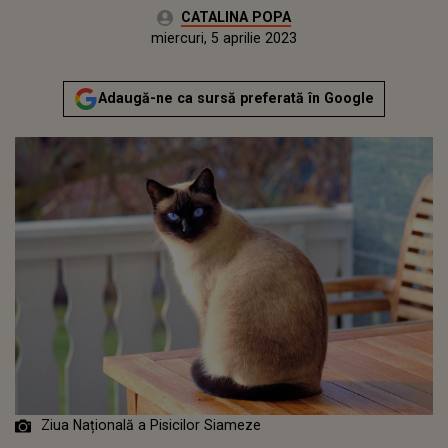
Autor:
CATALINA POPA
Publicat:
marți, 5 aprilie 2022
Actualizat:
miercuri, 5 aprilie 2023
Adaugă-ne ca sursă preferată în Google
Ziua Națională a Pisicilor Siameze