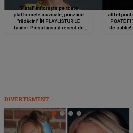
"Petal" înflorește pe toate
De această 
platformele muzicale, prinzând
altfel prin
"rădăcini" ÎN PLAYLISTURILE
POATE FI
fanilor. Piesa lansată recent de
de public!
Ariana Grande îi face pe
a lansat V
ascultători SĂ O ASCULTE PE
REPEAT
DIVERTISMENT