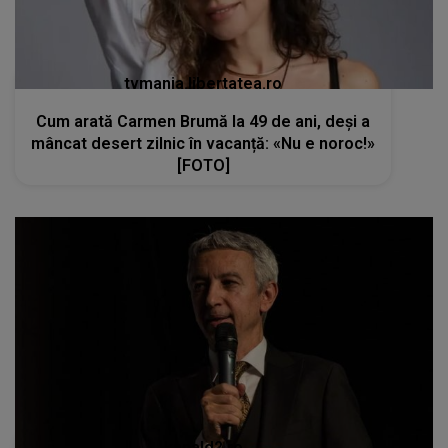
tvmania.libertatea.ro
Cum arată Carmen Brumă la 49 de ani, deși a
mâncat desert zilnic în vacanță: «Nu e noroc!»
[FOTO]
kanald2.ro