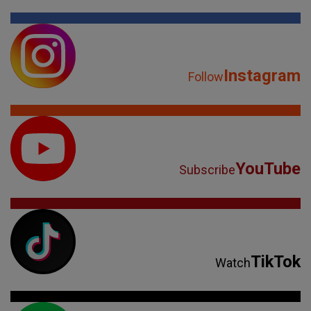
Instagram
Follow
YouTube
Subscribe
TikTok
Watch