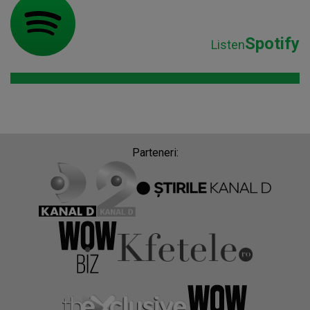
Spotify
Listen
Parteneri: