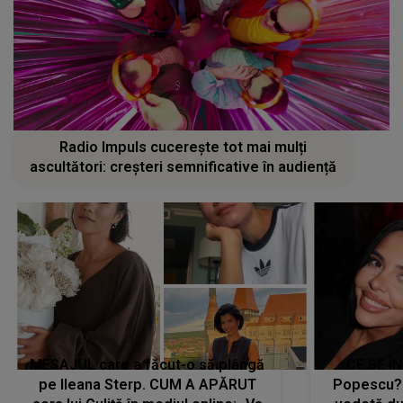
Radio Impuls cucerește tot mai mulți
ascultători: creșteri semnificative în audiență
MESAJUL care a făcut-o să plângă
CE SE Î
pe Ileana Sterp. CUM A APĂRUT
Popescu?