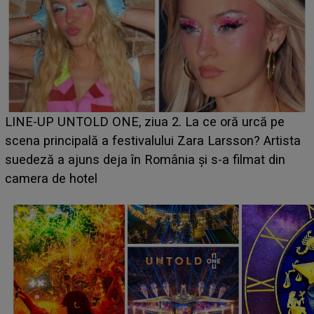
Ce a dezvăluit noua concurentă din "Casa Iubir
că pe
luat prin surprindere pe Emanuel. CINE ESTE
? Artista
BĂIATUL VIZAT de Alexandra?! Aflându-se în 
at din
faptului împlinit, A RECUNOSCUT IMEDIAT: "
avut..."