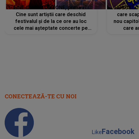
LINE-UP UNTOLD ONE, prima zi.
HOROSCOP 
Cine sunt artiștii care deschid
care scap
festivalul și de la ce ore au loc
nou capitol
cele mai așteptate concerte pe
care a
scena principală?
perioadă 
CONECTEAZĂ-TE CU NOI
Facebook
Like