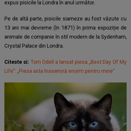
expus pisicile la Londra în anul următor.
Pe de altă parte, pisicile siameze au fost văzute cu
13 ani mai devreme (în 1871) în prima expoziție de
animale de companie în stil modern de la Sydenham,
Crystal Palace din Londra.
Citeste si:
Tom Odell a lansat piesa „Best Day Of My
Life”: „Piesa asta înseamnă enorm pentru mine”