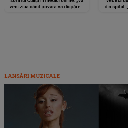
sora lui Culiță în mediul online: „Va
vedetă du
veni ziua când povara va dispărea,
din spital:
iar lacrimile...”
LANSĂRI MUZICALE