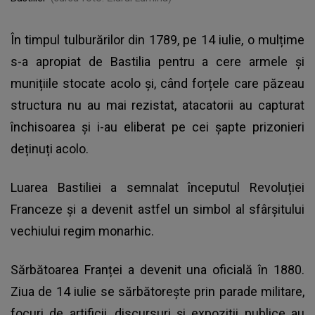
În timpul tulburărilor din 1789, pe 14 iulie, o mulțime
s-a apropiat de Bastilia pentru a cere armele și
munițiile stocate acolo și, când forțele care păzeau
structura nu au mai rezistat, atacatorii au capturat
închisoarea și i-au eliberat pe cei șapte prizonieri
deținuți acolo.
Luarea Bastiliei a semnalat începutul Revoluției
Franceze și a devenit astfel un simbol al sfârșitului
vechiului regim monarhic.
Sărbătoarea Franței a devenit una oficială în 1880.
Ziua de 14 iulie se sărbătorește prin parade militare,
focuri de artificii, discursuri și expoziții publice au