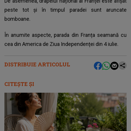
De asemenea, drapelul național al Franței este afișat
peste tot și în timpul paradei sunt aruncate
bomboane.
În anumite aspecte, parada din Franța seamană cu
cea din America de Ziua Independenței din 4 iulie.
DISTRIBUIE ARTICOLUL
CITEȘTE ȘI