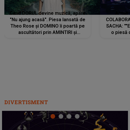
Când DORUL devine muzică, apare
Armin 
"Nu ajung acasă". Piesa lansată de
COLABORAR
Theo Rose și DOMINO îi poartă pe
SACHA: ""E
ascultători prin AMINTIRI și
o piesă 
REGĂSIRI, iar drumul emoțiilor
imediat pre
trece prin sufletul publicului:
cu mine șt
"Pentru toți cei care au plecat
păstrăm do
departe ca să le fie mai bine"
DIVERTISMENT