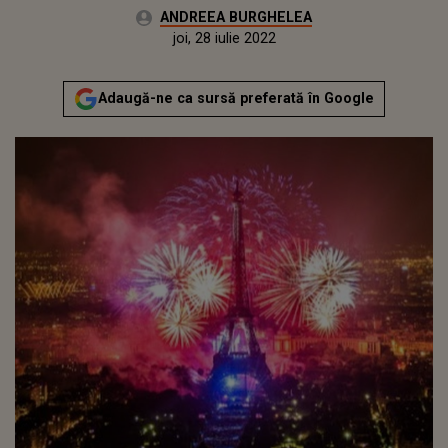
Autor:
ANDREEA BURGHELEA
Publicat:
miercuri, 14 iulie 2021
Actualizat:
joi, 28 iulie 2022
Adaugă-ne ca sursă preferată în Google