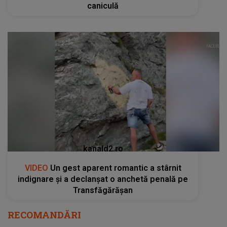
caniculă
kanald2.ro
VIDEO
Un gest aparent romantic a stârnit
indignare și a declanșat o anchetă penală pe
Transfăgărășan
RECOMANDĂRI