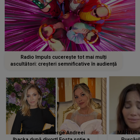
Radio Impuls cucerește tot mai mulți
ascultători: creșteri semnificative în audiență
Cât de bine îi merge Andreei
MĂRTURIA
Ibacka după divorț! Fosta soție a
Pușcău!