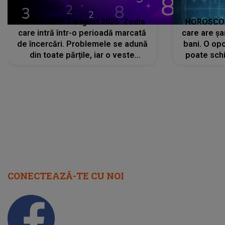
HOROSCOP 7 august 2026. Zodia
HOROSCOP 
care intră într-o perioadă marcată
care are șa
de încercări. Problemele se adună
bani. O opo
din toate părțile, iar o veste
poate schi
neașteptată îi dă planurile peste
la
cap
CONECTEAZĂ-TE CU NOI