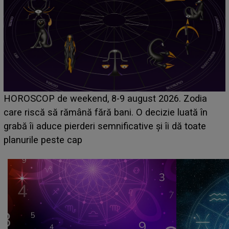
Emanuel a ținut ACEST DETALIU ASCUNS până
acum! În fața Alexandrei, concurentul din Casa Iubirii
face o MĂRTURISIRE NEAȘTEPTATĂ despre mama
sa: "I-am spus și ei în față, eu nu te iubesc pentru
că..."