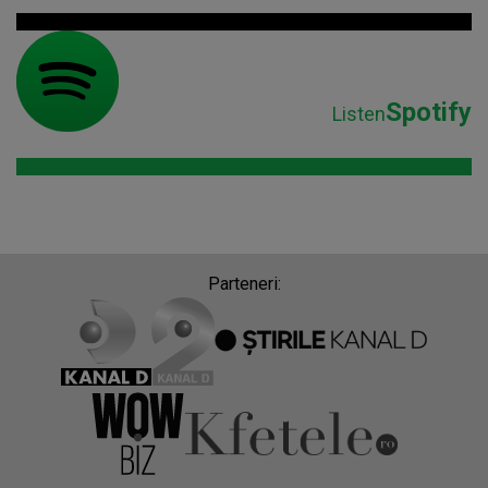
Spotify
Listen
Parteneri: