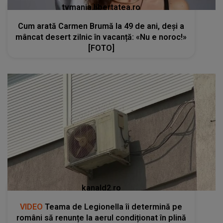
tvmania.libertatea.ro
Cum arată Carmen Brumă la 49 de ani, deși a
mâncat desert zilnic în vacanță: «Nu e noroc!»
[FOTO]
kanald2.ro
VIDEO
Teama de Legionella îi determină pe
români să renunțe la aerul condiționat în plină