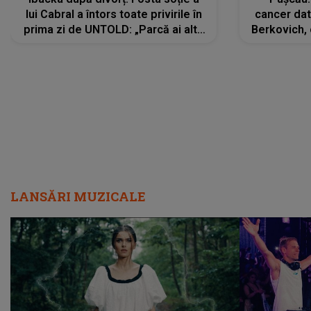
lui Cabral a întors toate privirile în
cancer dato
prima zi de UNTOLD: „Parcă ai altă
Berkovich, 
strălucire, emani putere,
accident ru
încredere, siguranță...”
Dacă nu 
LANSĂRI MUZICALE