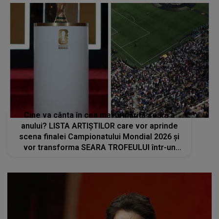
Cine va cânta în cea mai urmărită seară a
anului? LISTA ARTIȘTILOR care vor aprinde
scena finalei Campionatului Mondial 2026 și
vor transforma SEARA TROFEULUI într-un
show de neuitat: "Ceremonia de închidere va
încheia..."