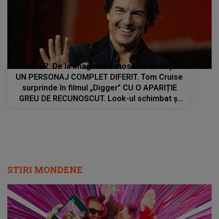
TRAILER: De la imaginea cunoscută de toţi la
UN PERSONAJ COMPLET DIFERIT. Tom Cruise
surprinde în filmul „Digger” CU O APARIȚIE
GREU DE RECUNOSCUT. Look-ul schimbat şi
detaliile personajului au făcut ca mulţi fani să
privească de două ori imaginile
STIRI MONDENE