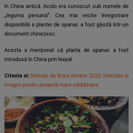
în China antică. Acolo era cunoscut sub numele de
„leguma persană”. Cea mai veche înregistrare
disponibilă a plantei de spanac a fost găsită într-un
document chinezesc.
Acesta a menționat că planta de spanac a fost
introdusă în China prin Nepal.
Citeste si:
Mesaje de Buna Vestire 2022: Felicitări şi
imagini pentru această mare sărbătoare