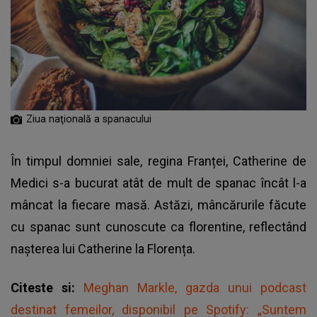
Ziua naţională a spanacului
În timpul domniei sale, regina Franței, Catherine de
Medici s-a bucurat atât de mult de spanac încât l-a
mâncat la fiecare masă. Astăzi, mâncărurile făcute
cu spanac sunt cunoscute ca florentine, reflectând
nașterea lui Catherine la Florența.
Citeste si:
Meghan Markle, gazda unui podcast
destinat femeilor, disponibil pe Spotify: „Suntem