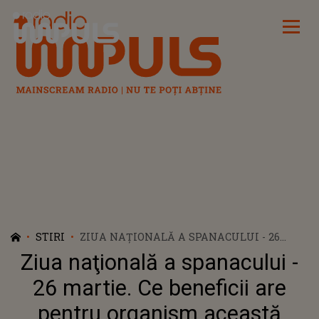
Radio Impuls
STIRI
ZIUA NAŢIONALĂ A SPANACULUI - 26
MARTIE. CE BENEFICII ARE PENTRU
Ziua naţională a spanacului -
ORGANISM ACEASTĂ PLANTĂ?
26 martie. Ce beneficii are
pentru organism această