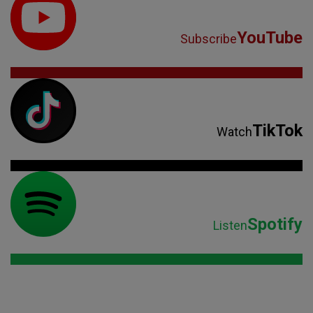
YouTube
Subscribe
TikTok
Watch
Spotify
Listen