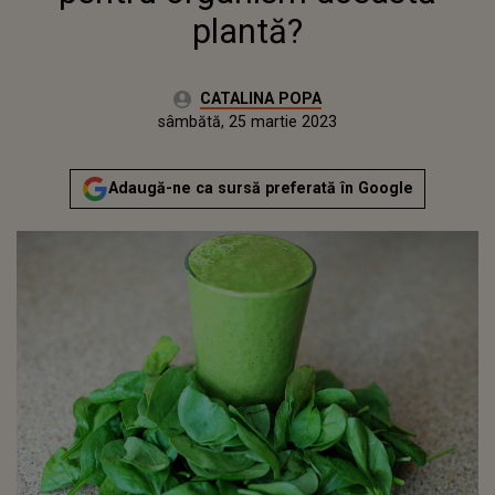
plantă?
Autor:
CATALINA POPA
Publicat:
vineri, 25 martie 2022
Actualizat:
sâmbătă, 25 martie 2023
Adaugă-ne ca sursă preferată în Google