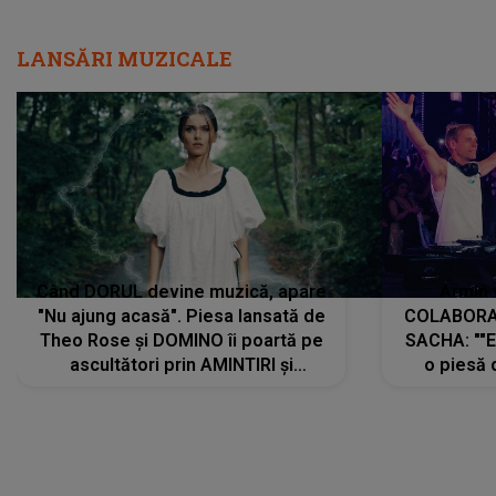
LANSĂRI MUZICALE
Când DORUL devine muzică, apare
Armin 
"Nu ajung acasă". Piesa lansată de
COLABORAR
Theo Rose și DOMINO îi poartă pe
SACHA: ""E
ascultători prin AMINTIRI și
o piesă 
REGĂSIRI, iar drumul emoțiilor
imediat pre
trece prin sufletul publicului:
cu mine șt
"Pentru toți cei care au plecat
păstrăm do
departe ca să le fie mai bine"