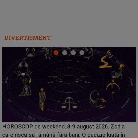
DIVERTISMENT
Emanuel a ținut ACEST DETALIU ASCUNS până
acum! În fața Alexandrei, concurentul din Casa Iubirii