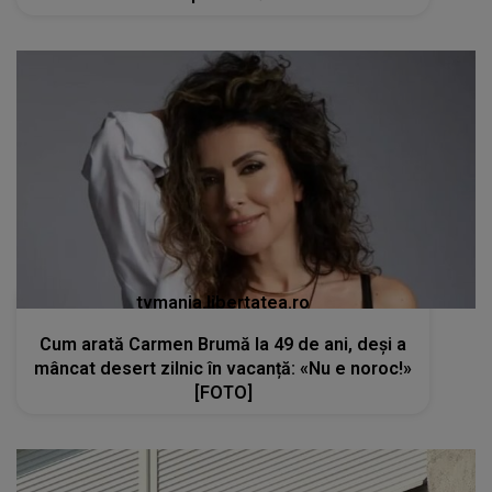
tvmania.libertatea.ro
Cum arată Carmen Brumă la 49 de ani, deși a
mâncat desert zilnic în vacanță: «Nu e noroc!»
[FOTO]