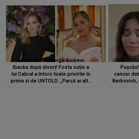
Cât de bine îi merge Andreei
MĂRTURIA
Ibacka după divorț! Fosta soție a
Pușcău!
lui Cabral a întors toate privirile în
cancer dato
prima zi de UNTOLD: „Parcă ai altă
Berkovich, 
strălucire, emani putere,
accident ru
încredere, siguranță...”
Dacă nu 