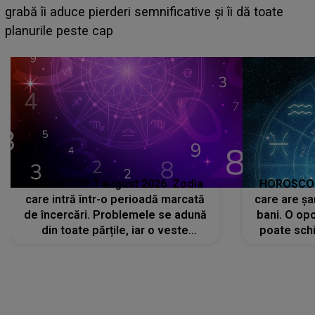
face o MĂRTURISIRE NEAȘTEPTATĂ despre mama
sa: "I-am spus și ei în față, eu nu te iubesc pentru
că..."
HOROSCOP 7 august 2026. Zodia
HOROSCOP 
care intră într-o perioadă marcată
care are șa
de încercări. Problemele se adună
bani. O opo
din toate părțile, iar o veste
poate schi
neașteptată îi dă planurile peste
la
cap