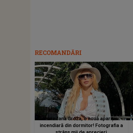
RECOMANDĂRI
Loredana Groza, o nouă apariție
incendiară din dormitor! Fotografia a
strâns mii de aprecieri