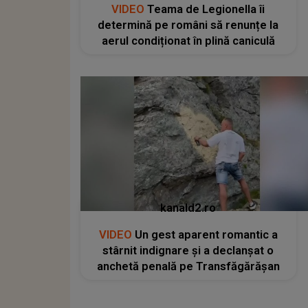
VIDEO
Teama de Legionella îi
determină pe români să renunțe la
aerul condiționat în plină caniculă
kanald2.ro
VIDEO
Un gest aparent romantic a
stârnit indignare și a declanșat o
anchetă penală pe Transfăgărășan