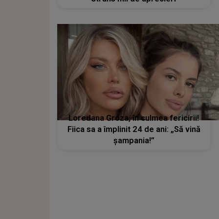
Loredana Groza, în culmea fericirii!
Fiica sa a împlinit 24 de ani: „Să vină
șampania!”