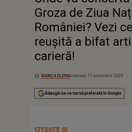
REUȘITĂ
Groza de Ziua Naț
CARIERĂ
României? Vezi c
reușită a bifat arti
carieră!
Publicat:
Autor:
marți, 11 octombrie 2022
Actualizat:
BIANCA ELENA
miercuri, 11 octombrie 2023
Adaugă-ne ca sursă preferată în Google
CITEȘTE ȘI