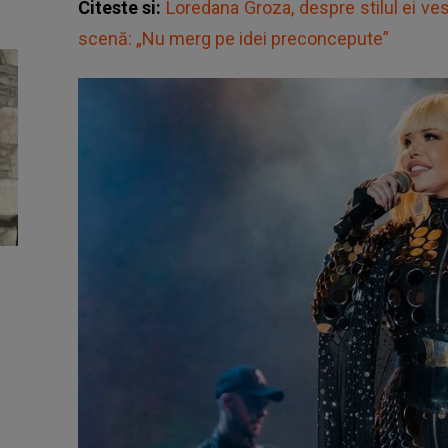
Citeste si:
Loredana Groza, despre stilul ei ves
scenă: „Nu merg pe idei preconcepute”