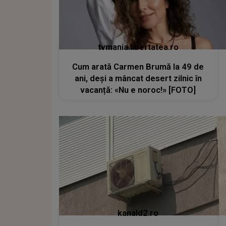
tvmania.libertatea.ro
Cum arată Carmen Brumă la 49 de
ani, deși a mâncat desert zilnic în
vacanță: «Nu e noroc!» [FOTO]
kanald2.ro