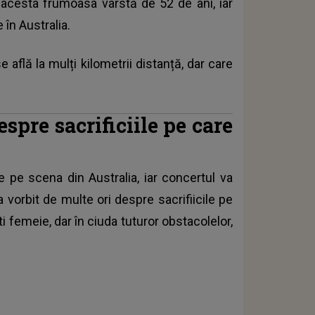
l acesta frumoasa vârstă de 52 de ani, iar
 în Australia.
află la mulți kilometrii distanță, dar care
spre sacrificiile pe care
 pe scena din Australia, iar concertul va
a vorbit de multe ori despre sacrifiicile pe
i femeie, dar în ciuda tuturor obstacolelor,