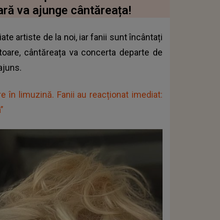
ară va ajunge cântăreața!
 artiste de la noi, iar fanii sunt încântați
toare, cântăreața va concerta departe de
 ajuns.
 în limuzină. Fanii au reacționat imediat:
”