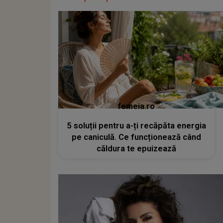
femeia.ro
5 soluții pentru a-ți recăpăta energia
pe caniculă. Ce funcționează când
căldura te epuizează