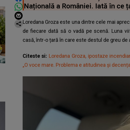
Națională a României. Iată în ce ț
Loredana Groza este una dintre cele mai apreciate
de fiecare dată să o vadă pe scenă. Luna vii
casă, într-o țară în care este destul de greu de
Citeste si:
Loredana Groza, ipostaze incendiare
„O voce mare. Problema e atitudinea și decența