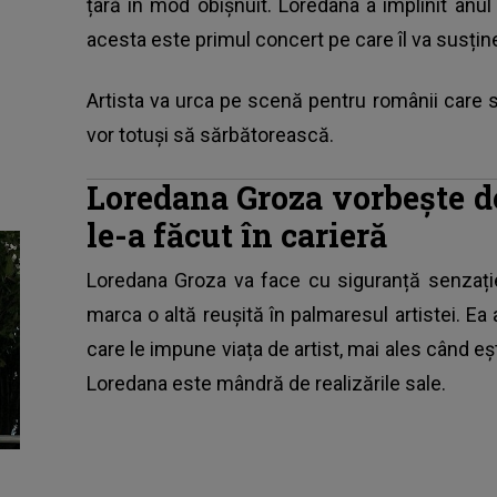
țară în mod obișnuit. Loredana a împlinit anu
acesta este primul concert pe care îl va susține
Artista va urca pe scenă pentru românii care se 
vor totuși să sărbătorească.
Loredana Groza vorbește de
le-a făcut în carieră
Loredana Groza
va face cu siguranță senzație
marca o altă reușită în palmaresul artistei. Ea 
care le impune viața de artist, mai ales când eșt
Loredana este mândră de realizările sale.