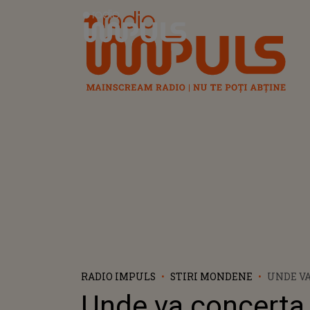
Radio Impuls
RADIO IMPULS
STIRI MONDENE
UNDE V
GROZA D
Unde va concerta
ROMÂNIE