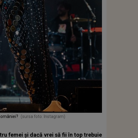
României?
(sursa foto: Instagram)
u femei și dacă vrei să fii în top trebuie