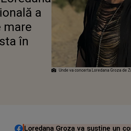
 A BIFAT ARTISTA ÎN
ională a
!
e mare
sta în
Unde va concerta Loredana Groza de Z
DISTRIBUIE ARTICOLUL
Loredana Groza va susține un co