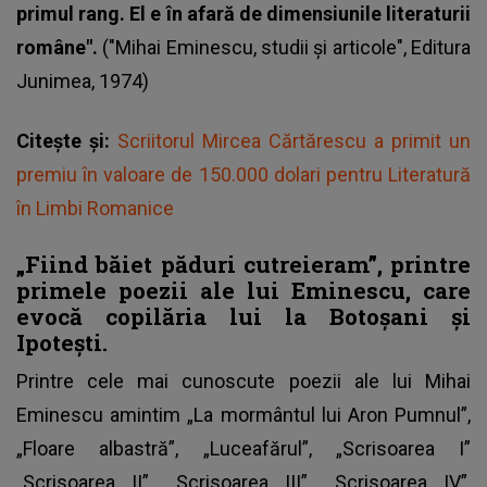
primul rang. El e în afară de dimensiunile literaturii
române".
("Mihai Eminescu, studii şi articole", Editura
Junimea, 1974)
Citește și:
Scriitorul Mircea Cărtărescu a primit un
premiu în valoare de 150.000 dolari pentru Literatură
în Limbi Romanice
„Fiind băiet păduri cutreieram”,
printre
primele poezii ale lui Eminescu, care
evocă copilăria lui la Botoșani și
Ipotești.
Printre cele mai cunoscute poezii ale lui Mihai
Eminescu amintim „La mormântul lui Aron Pumnul”,
„Floare albastră”, „Luceafărul”, „Scrisoarea I”
„Scrisoarea II”, „Scrisoarea III”, „Scrisoarea IV”,