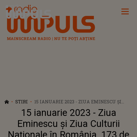
Radio Impuls
STIRI
15 IANUARIE 2023 - ZIUA EMINESCU ȘI
ZIUA CULTURII NAȚIONALE ÎN ROMÂNIA.
15 ianuarie 2023 - Ziua
173 DE ANI DE LA NAȘTEREA MARELUI
POET
Eminescu și Ziua Culturii
Naționale în România. 173 de