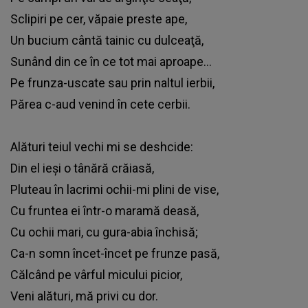
Sclipiri pe cer, văpaie preste ape,
Un bucium cântă tainic cu dulceaţă,
Sunând din ce în ce tot mai aproape...
Pe frunza-uscate sau prin naltul ierbii,
Părea c-aud venind în cete cerbii.
Alături teiul vechi mi se deshcide:
Din el ieşi o tânără crăiasă,
Pluteau în lacrimi ochii-mi plini de vise,
Cu fruntea ei într-o maramă deasă,
Cu ochii mari, cu gura-abia închisă;
Ca-n somn încet-încet pe frunze pasă,
Călcând pe vârful micului picior,
Veni alături, mă privi cu dor.