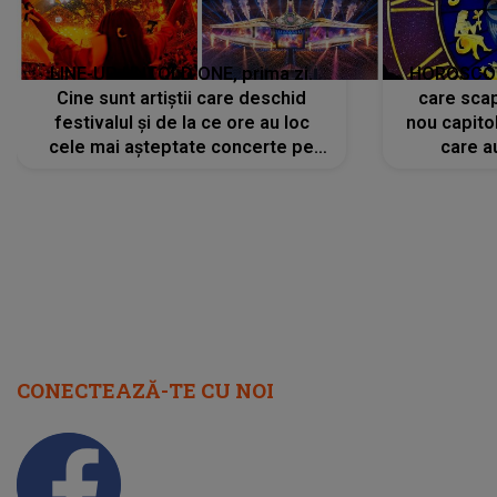
LINE-UP UNTOLD ONE, prima zi.
HOROSCOP 
Cine sunt artiștii care deschid
care scap
festivalul și de la ce ore au loc
nou capitol
cele mai așteptate concerte pe
care a
scena principală?
perioadă 
CONECTEAZĂ-TE CU NOI