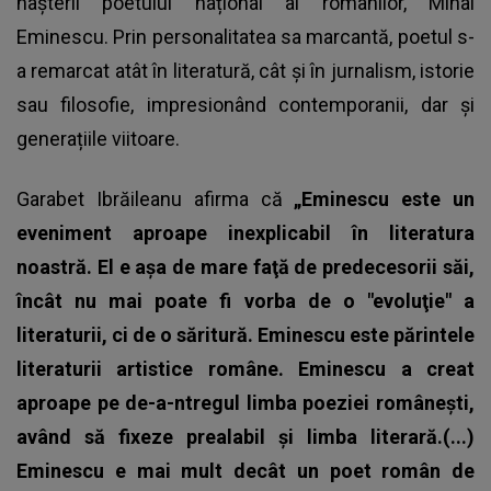
nașterii poetului național al românilor, Mihai
Eminescu. Prin personalitatea sa marcantă, poetul s-
a remarcat atât în literatură, cât şi în jurnalism, istorie
sau filosofie, impresionând contemporanii, dar și
generațiile viitoare.
Garabet Ibrăileanu afirma că
„Eminescu este un
eveniment aproape inexplicabil în literatura
noastră. El e aşa de mare faţă de predecesorii săi,
încât nu mai poate fi vorba de o "evoluţie" a
literaturii, ci de o săritură. Eminescu este părintele
literaturii artistice române. Eminescu a creat
aproape pe de-a-ntregul limba poeziei româneşti,
având să fixeze prealabil şi limba literară.(...)
Eminescu e mai mult decât un poet român de