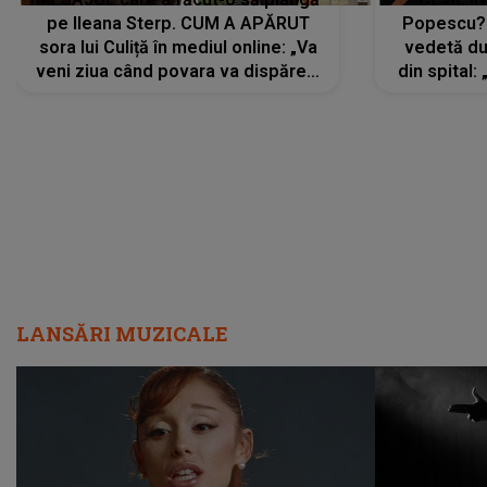
pe Ileana Sterp. CUM A APĂRUT
Popescu?
sora lui Culiță în mediul online: „Va
vedetă du
veni ziua când povara va dispărea,
din spital:
iar lacrimile...”
LANSĂRI MUZICALE