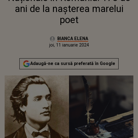
ani de la nașterea marelui
poet
Autor:
BIANCA ELENA
Publicat:
miercuri, 11 ianuarie 2023
Actualizat:
joi, 11 ianuarie 2024
Adaugă-ne ca sursă preferată în Google