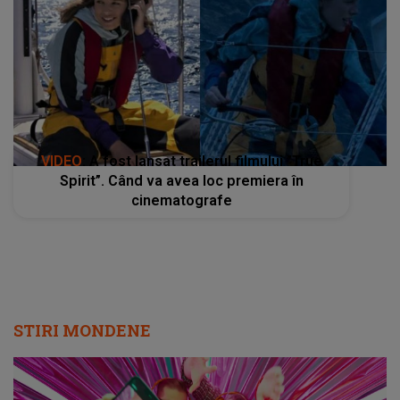
VIDEO
: A fost lansat trailerul filmului ”True
Spirit”. Când va avea loc premiera în
cinematografe
STIRI MONDENE