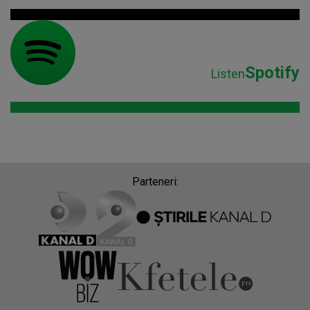
Spotify
Listen
Parteneri: