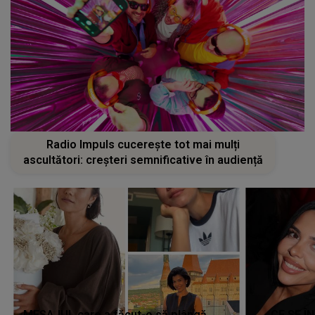
Radio Impuls cucerește tot mai mulți
ascultători: creșteri semnificative în audiență
MESAJUL care a făcut-o să plângă
CE SE Î