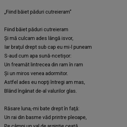
„Fiind băiet păduri cutreieram”
Fiind băiet păduri cutreieram
Şi mă culcam ades lângă isvor,
Iar braţul drept sub cap eu mi-l puneam
S-aud cum apa sună-ncetişor:
Un freamăt lintrecea din ram în ram
Şi un miros venea adormitor.
Astfel ades eu nopţi întregi am mas,
Blând îngânat de-al valurilor glas.
Răsare luna,-mi bate drept în faţă:
Un rai din basme văd printre pleoape,
Pe câmpi un val de arginţie ceaţă,