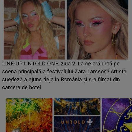
Ce a dezvăluit noua concurentă din "Casa Iubirii" l-a
luat prin surprindere pe Emanuel. CINE ESTE
BĂIATUL VIZAT de Alexandra?! Aflându-se în fața
faptului împlinit, A RECUNOSCUT IMEDIAT: "Am
avut..."