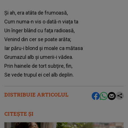
Şi ah, era atâta de frumoasă,
Cum numa-n vis o dată-n viaţa ta
Un înger blând cu faţa radioasă,
Venind din cer se poate arăta;
Iar păru-i blond şi moale ca mătasa
Grumazul alb şi umerii-i vădea.
Prin hainele de tort subţire, fin,
Se vede trupul ei cel alb deplin.
DISTRIBUIE ARTICOLUL
CITEȘTE ȘI