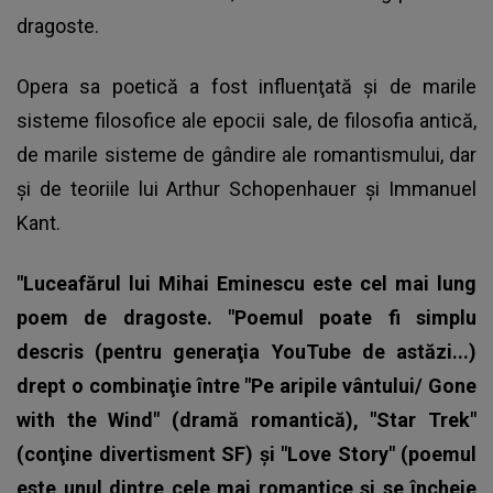
dragoste.
Opera sa poetică a fost influenţată şi de marile
sisteme filosofice ale epocii sale, de filosofia antică,
de marile sisteme de gândire ale romantismului, dar
şi de teoriile lui Arthur Schopenhauer şi Immanuel
Kant.
"Luceafărul lui Mihai Eminescu este cel mai lung
poem de dragoste. "Poemul poate fi simplu
descris (pentru generaţia YouTube de astăzi...)
drept o combinaţie între "Pe aripile vântului/ Gone
with the Wind" (dramă romantică), "Star Trek"
(conţine divertisment SF) şi "Love Story" (poemul
este unul dintre cele mai romantice şi se încheie