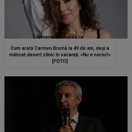
tvmania.libertatea.ro
Cum arată Carmen Brumă la 49 de ani, deși a
mâncat desert zilnic în vacanță: «Nu e noroc!»
[FOTO]