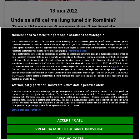
13 mai 2022
Unde se află cel mai lung tunel din România?
Tunelul Meseș va fi construit cu 1 miliard de
lei
Nouă ne pasă ca datele tale personale să rămână confidențiale
Noi și partenerii noștri
589
stocăm și/sau accesăm informații pe dispozitivul dvs., precum identificatorii cookie unici pentru
prelucrarea datelor cu caracter personal. Puteți accepta sau gestiona preferințele dvs. făcând clic mai jos, respectiv vă
puteți opune utilizării unui interes legitim în orice moment pe pagina cu politica de confidențialitate. Aceste alegeri vor fi
raportate partenerilor noștri și nu vă vor afecta navigarea.
Mai multe detalii
Noi si partenerii nostri (retelele de socializare si agentiile de publicitate partenere, precum si furnizorii nostri de servicii de
date analitice) prelucram date pentru a permite website-ului sa functioneze, pentru a personaliza continutul si anunturile
publicitare afisate in functie de interesele si/sau profilul dvs., pentru a va oferi functionalitati aferente retelelor de
socializare si pentru a analiza traficul pe website. Beneficiati de drepturile prevazute de art. 15-22 din GDPR in legatura
cu prelucrarea datelor cu caracter personal. Aceste drepturi pot fi exercitate prin modalitatea indicata
aici
. Prin click pe
“ACCEPT TOATE”, acceptati folosirea tuturor Tehnologiilor de tip Cookie, care implica inclusiv acceptul dvs. cu privire la
stocarea/accesarea informatiilor de catre Vendor-ii cu care colaboram. Prin click pe “VREAU SA MODIFIC SETARILE
INDIVIDUAL” puteti schimba preferintele in mod individual, mai putin cele legate de cookie strict necesare pentru
functionarea website-ului.
Atât noi, cât și partenerii noștri prelucrăm datele pentru a oferi:
Stocarea și/sau accesarea informațiilor de pe un dispozitiv. Măsurarea performanței reclamelor. Utilizarea profilurilor
pentru selectarea conținutului personalizat. Dezvoltarea și îmbunătățirea serviciilor. Crearea profilurilor de conținut
personalizat. Utilizarea profilurilor pentru selectarea publicității personalizate. Crearea profilurilor pentru publicitate
personalizată. Măsurarea performanței conținutului. Înțelegerea publicului prin statistici sau combinații de date din surse
diferite. Utilizarea de date limitate pentru a selecta publicitatea. Utilizarea datelor limitate pentru a selecta conținutul.
Date precise de geolocație și identificarea prin scanarea dispozitivului.
Listă parteneri (furnizori)
BARĂ LA BARĂ
ACCEPT TOATE
Stiri
Loading...
FAITHLESS - Insomnia
VREAU SA MODIFIC SETARILE INDIVIDUAL
11 mai 2022
RESPING TOATE