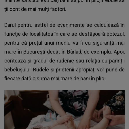
Înainte să stabileşti câţi bani să pui în plic, trebuie să
ţii cont de mai mulţi factori.
Darul pentru astfel de evenimente se calculează în
funcţie de localitatea în care se desfăşoară botezul,
pentru că preţul unui meniu va fi cu siguranţă mai
mare în Bucureşti decât în Bârlad, de exemplu. Apoi,
contează şi gradul de rudenie sau relaţia cu părinţii
bebeluşului.
Rudele şi prietenii apropiaţi vor pune de
fiecare dată o sumă mai mare
de bani în plic.