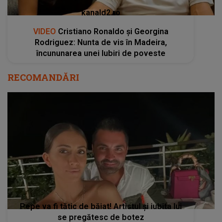
kanald2.ro
VIDEO
Cristiano Ronaldo și Georgina
Rodriguez: Nunta de vis în Madeira,
încununarea unei Iubiri de poveste
RECOMANDĂRI
Pepe va fi tătic de băiat! Artistul și iubita lui
se pregătesc de botez