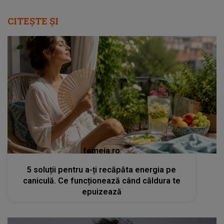
CITEȘTE ȘI
femeia.ro
5 soluții pentru a-ți recăpăta energia pe
caniculă. Ce funcționează când căldura te
epuizează