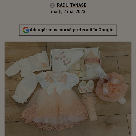
Autor:
RADU TANASE
Publicat:
luni, 2 mai 2022
Actualizat:
marți, 2 mai 2023
Adaugă-ne ca sursă preferată în Google