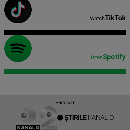
TikTok
Watch
Spotify
Listen
Parteneri: