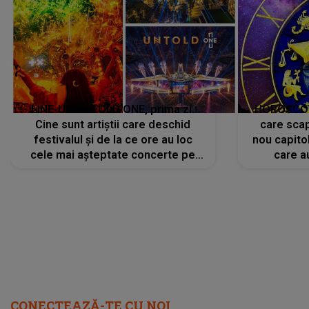
LINE-UP UNTOLD ONE, prima zi.
HOROSCOP 
Cine sunt artiștii care deschid
care scap
festivalul și de la ce ore au loc
nou capitol
cele mai așteptate concerte pe
care a
scena principală?
perioadă 
CONECTEAZĂ-TE CU NOI