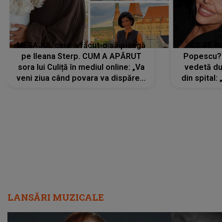
MESAJUL care a făcut-o să plângă
CE SE Î
pe Ileana Sterp. CUM A APĂRUT
Popescu?
sora lui Culiță în mediul online: „Va
vedetă du
veni ziua când povara va dispărea,
din spital:
iar lacrimile...”
LANSĂRI MUZICALE