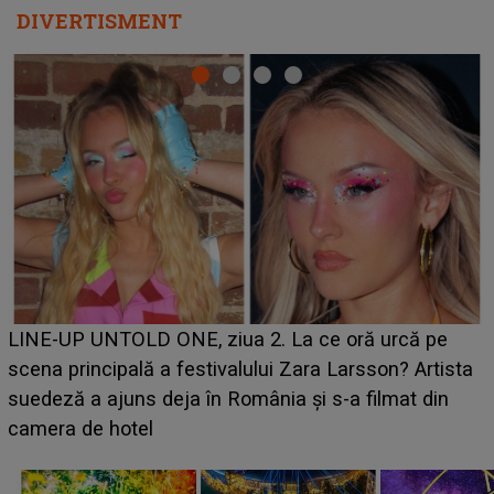
DIVERTISMENT
Ce a dezvăluit noua concurentă din "Casa Iubirii" l-a
luat prin surprindere pe Emanuel. CINE ESTE
BĂIATUL VIZAT de Alexandra?! Aflându-se în fața
faptului împlinit, A RECUNOSCUT IMEDIAT: "Am
avut..."