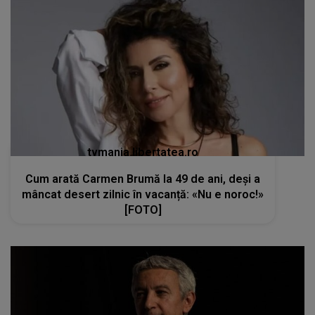
tvmania.libertatea.ro
Cum arată Carmen Brumă la 49 de ani, deși a
mâncat desert zilnic în vacanță: «Nu e noroc!»
[FOTO]