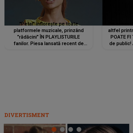
"Petal" înflorește pe toate
De această 
platformele muzicale, prinzând
altfel prin
"rădăcini" ÎN PLAYLISTURILE
POATE FI
fanilor. Piesa lansată recent de
de public!
Ariana Grande îi face pe
a lansat V
ascultători SĂ O ASCULTE PE
REPEAT
DIVERTISMENT