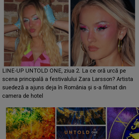
Ce a dezvăluit noua concurentă din "Casa Iubirii" l-a
luat prin surprindere pe Emanuel. CINE ESTE
BĂIATUL VIZAT de Alexandra?! Aflându-se în fața
faptului împlinit, A RECUNOSCUT IMEDIAT: "Am
avut..."