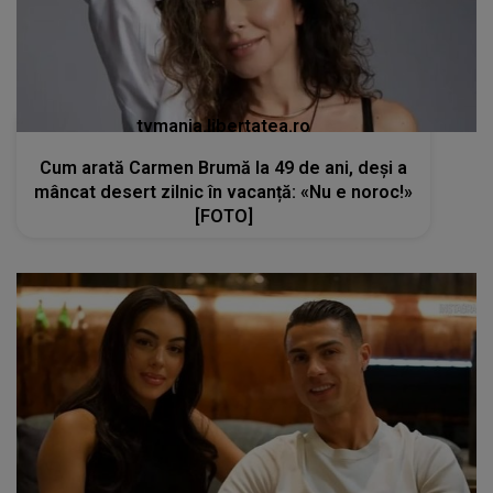
tvmania.libertatea.ro
Cum arată Carmen Brumă la 49 de ani, deși a
mâncat desert zilnic în vacanță: «Nu e noroc!»
[FOTO]