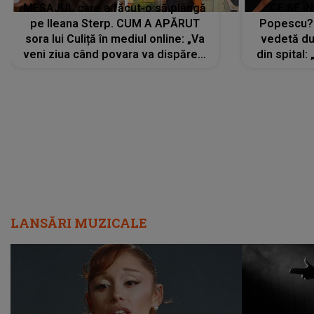
MESAJUL care a făcut-o să plângă
CE SE Î
pe Ileana Sterp. CUM A APĂRUT
Popescu?
sora lui Culiță în mediul online: „Va
vedetă du
veni ziua când povara va dispărea,
din spital:
iar lacrimile...”
LANSĂRI MUZICALE