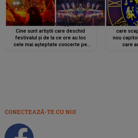
LINE-UP UNTOLD ONE, prima zi.
HOROSCOP 
Cine sunt artiștii care deschid
care scap
festivalul și de la ce ore au loc
nou capitol
cele mai așteptate concerte pe
care a
scena principală?
perioadă 
CONECTEAZĂ-TE CU NOI