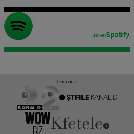
Spotify
Listen
Parteneri: