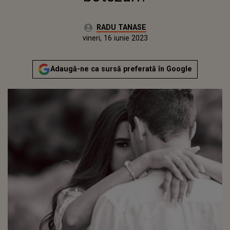
Autor:
RADU TANASE
Publicat:
joi, 16 iunie 2022
Actualizat:
vineri, 16 iunie 2023
Adaugă-ne ca sursă preferată în Google