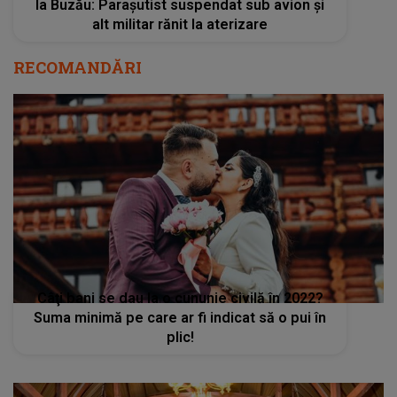
la Buzău: Parașutist suspendat sub avion și
alt militar rănit la aterizare
RECOMANDĂRI
Câţi bani se dau la o cununie civilă în 2022?
Suma minimă pe care ar fi indicat să o pui în
plic!