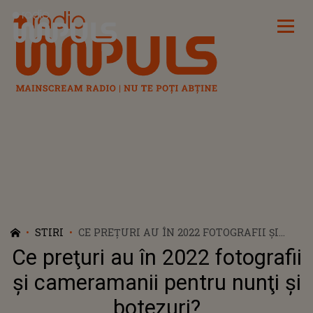
Radio Impuls
STIRI
CE PREŢURI AU ÎN 2022 FOTOGRAFII ŞI
CAMERAMANII PENTRU NUNŢI ŞI
Ce preţuri au în 2022 fotografii
BOTEZURI?
şi cameramanii pentru nunţi şi
botezuri?