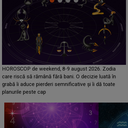
Emanuel a ținut ACEST DETALIU ASCUNS până
acum! În fața Alexandrei, concurentul din Casa Iubirii
face o MĂRTURISIRE NEAȘTEPTATĂ despre mama
sa: "I-am spus și ei în față, eu nu te iubesc pentru
că..."