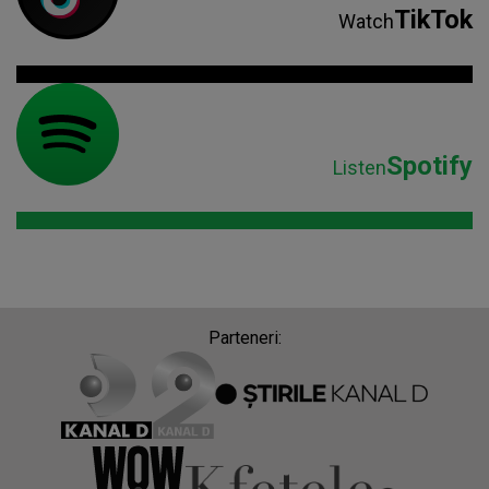
TikTok
Watch
Spotify
Listen
Parteneri: