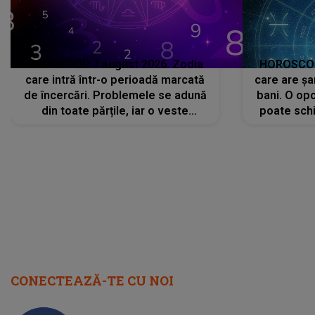
HOROSCOP 7 august 2026. Zodia
HOROSCOP 
care intră într-o perioadă marcată
care are șa
de încercări. Problemele se adună
bani. O opo
din toate părțile, iar o veste
poate schi
neașteptată îi dă planurile peste
la
cap
CONECTEAZĂ-TE CU NOI