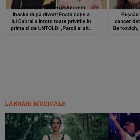
Cât de bine îi merge Andreei
MĂRTURIA
Ibacka după divorț! Fosta soție a
Pușcău!
lui Cabral a întors toate privirile în
cancer dato
prima zi de UNTOLD: „Parcă ai altă
Berkovich, 
strălucire, emani putere,
accident ru
încredere, siguranță...”
Dacă nu 
LANSĂRI MUZICALE