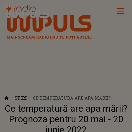
Radio Impuls
STIRI
CE TEMPERATURĂ ARE APA MĂRII?
PROGNOZA PENTRU 20 MAI - 20 IUNIE 2022
Ce temperatură are apa mării?
Prognoza pentru 20 mai - 20
iunie 2022