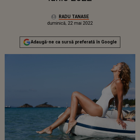
Autor:
RADU TANASE
Publicat:
duminică, 22 mai 2022
Actualizat:
duminică, 22 mai 2022
Adaugă-ne ca sursă preferată în Google