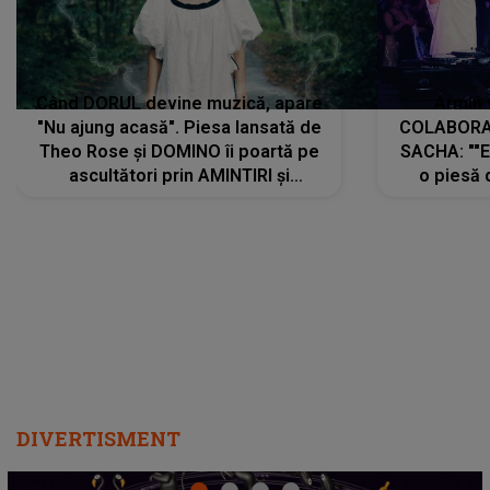
Când DORUL devine muzică, apare
Armin 
"Nu ajung acasă". Piesa lansată de
COLABORAR
Theo Rose și DOMINO îi poartă pe
SACHA: ""E
ascultători prin AMINTIRI și
o piesă 
REGĂSIRI, iar drumul emoțiilor
imediat pre
trece prin sufletul publicului:
cu mine șt
"Pentru toți cei care au plecat
păstrăm do
departe ca să le fie mai bine"
DIVERTISMENT