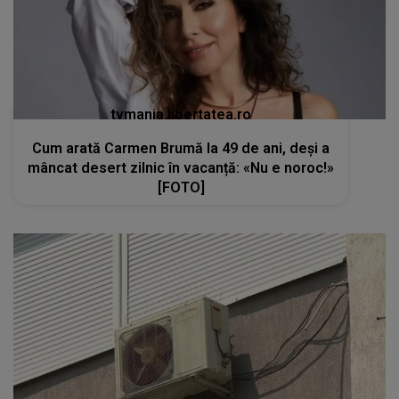
tvmania.libertatea.ro
Cum arată Carmen Brumă la 49 de ani, deși a
mâncat desert zilnic în vacanță: «Nu e noroc!»
[FOTO]