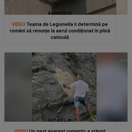
kanald2.ro
VIDEO
Teama de Legionella îi determină pe
români să renunțe la aerul condiționat în plină
caniculă
kanald2.ro
VIDEO
Un gest aparent romantic a stârnit