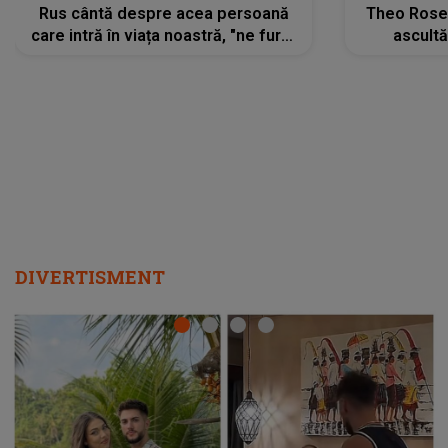
Rus cântă despre acea persoană
Theo Rose 
care intră în viața noastră, "ne fură"
ascultă
toate PRIVIRILE, toate GÂNDURILE,
REGĂSIRI
tot UNIVERSUL și fără să ne dăm
trece pr
seama, ajunge să fie motivul
"Pentru t
pentru care zâmbim
departe 
DIVERTISMENT