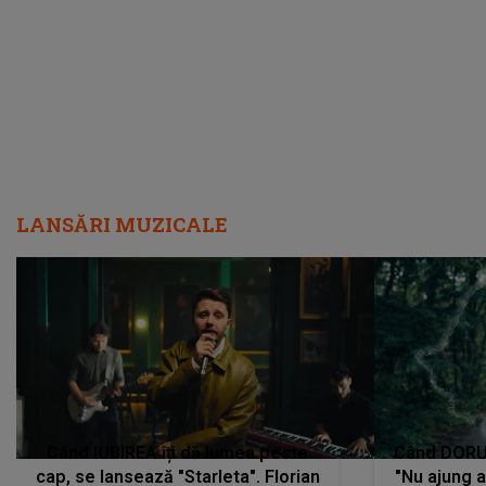
făcut să ia o DECIZIE DRASTICĂ
LANSĂRI MUZICALE
Când IUBIREA îți dă lumea peste
Când DORUL
cap, se lansează "Starleta". Florian
"Nu ajung 