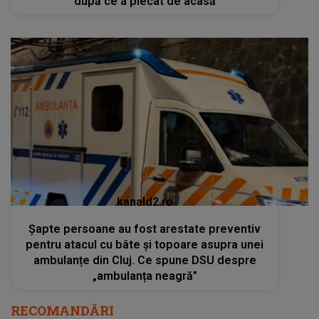
după ce a plecat de acasă
kanald2.ro
Șapte persoane au fost arestate preventiv
pentru atacul cu bâte și topoare asupra unei
ambulanțe din Cluj. Ce spune DSU despre
„ambulanța neagră”
RECOMANDĂRI