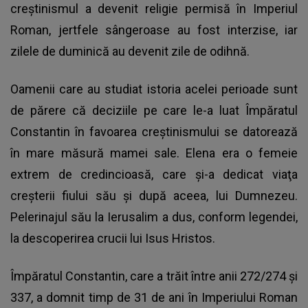
creştinismul a devenit religie permisă în Imperiul
Roman, jertfele sângeroase au fost interzise, iar
zilele de duminică au devenit zile de odihnă.
Oamenii care au studiat istoria acelei perioade sunt
de părere că deciziile pe care le-a luat Împăratul
Constantin în favoarea creştinismului se datorează
în mare măsură mamei sale. Elena era o femeie
extrem de credincioasă, care şi-a dedicat viaţa
creşterii fiului său şi după aceea, lui Dumnezeu.
Pelerinajul său la Ierusalim a dus, conform legendei,
la descoperirea crucii lui Isus Hristos.
Împăratul Constantin, care a trăit între anii 272/274 şi
337, a domnit timp de 31 de ani în Imperiului Roman