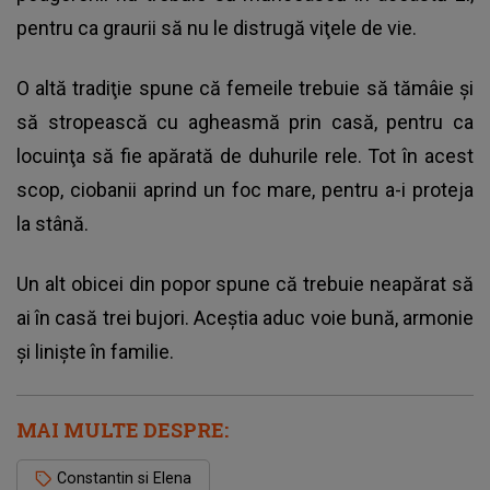
pentru ca graurii să nu le distrugă viţele de vie.
O altă tradiţie spune că femeile trebuie să tămâie şi
să stropească cu agheasmă prin casă, pentru ca
locuinţa să fie apărată de duhurile rele. Tot în acest
scop, ciobanii aprind un foc mare, pentru a-i proteja
la stână.
Un alt obicei din popor spune că trebuie neapărat să
ai în casă trei bujori. Aceştia aduc voie bună, armonie
şi linişte în familie.
MAI MULTE DESPRE:
Constantin si Elena