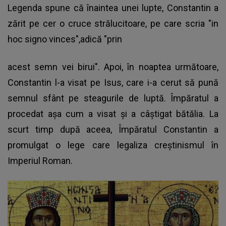
Legenda spune că înaintea unei lupte, Constantin a
zărit pe cer o cruce strălucitoare, pe care scria "in
hoc signo vinces",adică "prin
acest semn vei birui". Apoi, în noaptea următoare,
Constantin l-a visat pe Isus
, care i-a cerut să pună
semnul sfânt pe steagurile de luptă. Împăratul a
procedat aşa cum a visat şi a câştigat bătălia. La
scurt timp după aceea, Împăratul Constantin a
promulgat o lege care legaliza creştinismul în
Imperiul Roman.