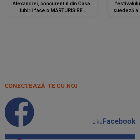
Alexandrei, concurentul din Casa
festivalul
Iubirii face o MĂRTURISIRE
suedeză a a
NEAȘTEPTATĂ despre mama sa:
s-a film
"I-am spus și ei în față, eu nu te
iubesc pentru că..."
CONECTEAZĂ-TE CU NOI
Facebook
Like