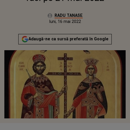
Autor:
RADU TANASE
Publicat:
luni, 16 mai 2022
Actualizat:
luni, 16 mai 2022
Adaugă-ne ca sursă preferată în Google