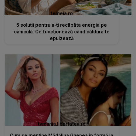
femeia.ro
5 soluții pentru a-ți recăpăta energia pe
caniculă. Ce funcționează când căldura te
epuizează
tvmania.libertatea.ro
Cum se menține Mădălina Ghenea în formă la