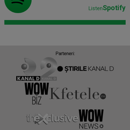
Spotify
Listen
Parteneri: