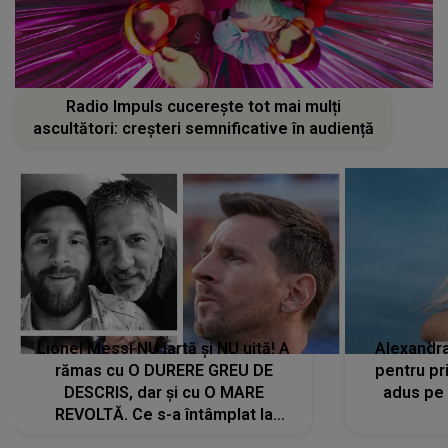
Radio Impuls cucerește tot mai mulți
ascultători: creșteri semnificative în audiență
Lionel Messi NU iartă și NU uită! A
Alexandr
rămas cu O DURERE GREU DE
pentru pr
DESCRIS, dar și cu O MARE
adus pe 
REVOLTĂ. Ce s-a întâmplat la
ÎNMORMÂNTAREA tatălui său l-a