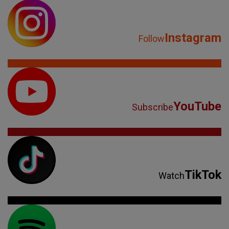
Instagram
Follow
YouTube
Subscribe
TikTok
Watch