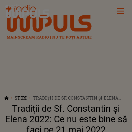
Radio Impuls
STIRI
TRADIŢII DE SF. CONSTANTIN ŞI ELENA
2022: CE NU ESTE BINE SĂ FACI PE 21 MAI
Tradiţii de Sf. Constantin şi
2022
Elena 2022: Ce nu este bine să
faci pe 21 mai 2022