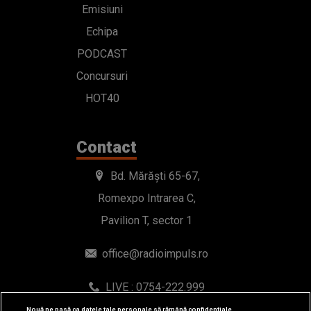
Emisiuni
Echipa
PODCAST
Concursuri
HOT40
Contact
Bd. Mărăști 65-67,
Romexpo Intrarea C,
Pavilion T, sector 1
office@radioimpuls.ro
LIVE : 0754-222.999
WhatsApp: 0754-222.999
Nouă ne pasă ca datele tale personale să rămână confidențiale