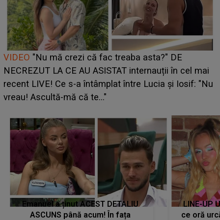
Cine este Bianca, tânăra clujeancă luată pe scenă la
UNTOLD ONE de Zara Larsson? Aceasta a dezvăluit
ce i-a spus artista suedeză în culise: „Nu am fost
pregătită...”
Emanuel a ținut ACEST DETALIU
LINE-UP U
ASCUNS până acum! În fața
ce oră urc