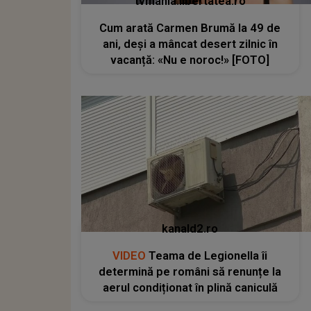
tvmania.libertatea.ro
Cum arată Carmen Brumă la 49 de
ani, deși a mâncat desert zilnic în
vacanță: «Nu e noroc!» [FOTO]
kanald2.ro
VIDEO
Teama de Legionella îi
determină pe români să renunțe la
aerul condiționat în plină caniculă