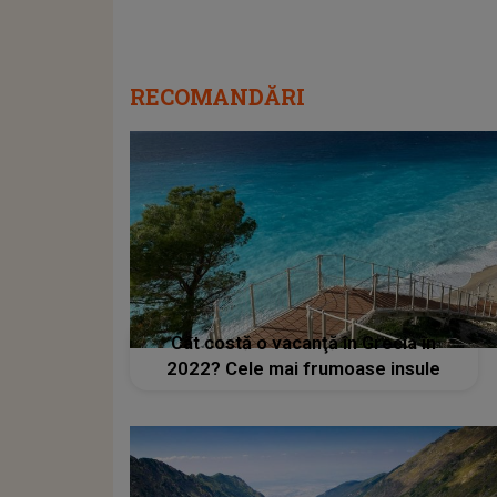
RECOMANDĂRI
Cât costă o vacanţă în Grecia în
2022? Cele mai frumoase insule