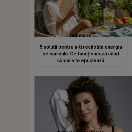
femeia.ro
5 soluții pentru a-ți recăpăta energia
pe caniculă. Ce funcționează când
căldura te epuizează