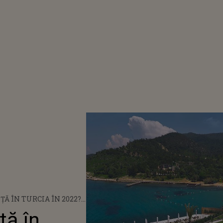
ŢĂ ÎN TURCIA ÎN 2022?
E STAŢIUNI
ţă în