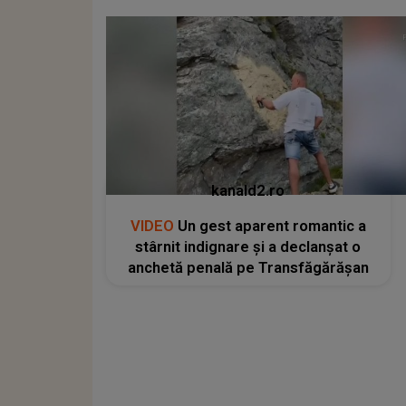
kanald2.ro
VIDEO
Un gest aparent romantic a
stârnit indignare și a declanșat o
anchetă penală pe Transfăgărășan