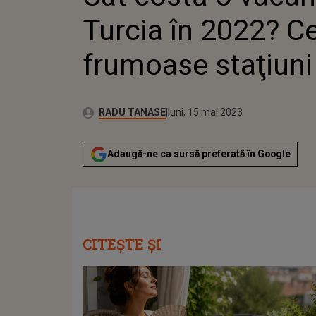
Turcia în 2022? C
frumoase staţiuni
Publicat:
Autor:
duminică, 15 mai 2022
Actualizat:
RADU TANASE
luni, 15 mai 2023
Adaugă-ne ca sursă preferată în Google
CITEȘTE ȘI