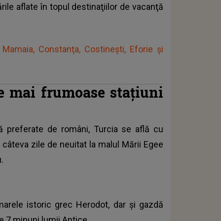
ările aflate în topul destinaţiilor de vacanţă
Mamaia, Constanţa, Costineşti, Eforie şi
le mai frumoase staţiuni
ţă preferate de români,
Turcia se află cu
e câteva zile de neuitat la malul Mării Egee
.
arele istoric grec Herodot, dar şi gazdă
e 7 minuni lumii Antice.