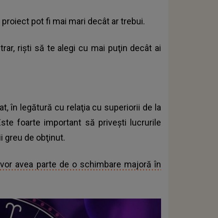
proiect pot fi mai mari decât ar trebui.
rar, rişti să te alegi cu mai puţin decât ai
zat, în legătură cu relaţia cu superiorii de la
ste foarte important să priveşti lucrurile
i greu de obţinut.
 vor avea parte de o schimbare majoră în