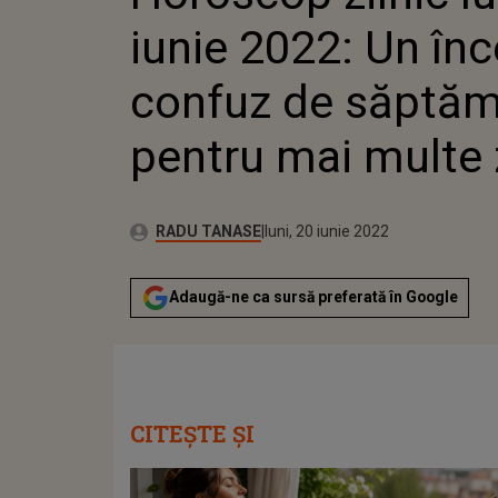
ZODII
iunie 2022: Un în
confuz de săptă
pentru mai multe 
Publicat:
Autor:
luni, 20 iunie 2022
Actualizat:
RADU TANASE
luni, 20 iunie 2022
Adaugă-ne ca sursă preferată în Google
CITEȘTE ȘI