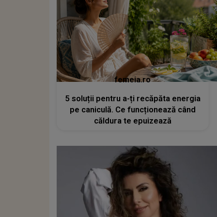
femeia.ro
5 soluții pentru a-ți recăpăta energia
pe caniculă. Ce funcționează când
căldura te epuizează