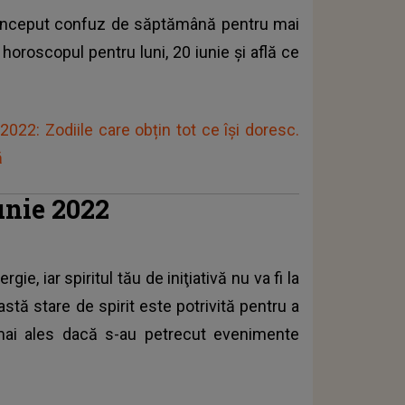
 început confuz de săptămână pentru mai
 horoscopul pentru luni, 20 iunie şi află ce
022: Zodiile care obțin tot ce își doresc.
ă
unie 2022
, iar spiritul tău de iniţiativă nu va fi la
stă stare de spirit este potrivită pentru a
mai ales dacă s-au petrecut evenimente