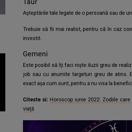
Taur
Aşteptările tale legate de o persoană sau de un 
Trebuie să fii mai realist, pentru că în caz cont
investit.
Gemeni
Este posibil să îţi faci nişte iluzii greu de reali
job sau cu anumite targeturi greu de atins. E
exact aşa cum sunt, pentru a nu visa la benefici
Citeste si:
Horoscop iunie 2022: Zodiile care
viaţă