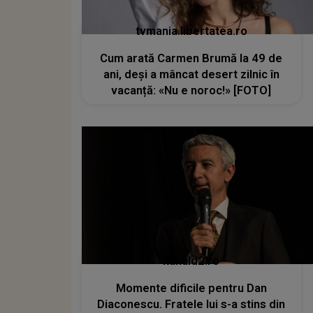
tvmania.libertatea.ro
Cum arată Carmen Brumă la 49 de
ani, deși a mâncat desert zilnic în
vacanță: «Nu e noroc!» [FOTO]
kanald2.ro
Momente dificile pentru Dan
Diaconescu. Fratele lui s-a stins din