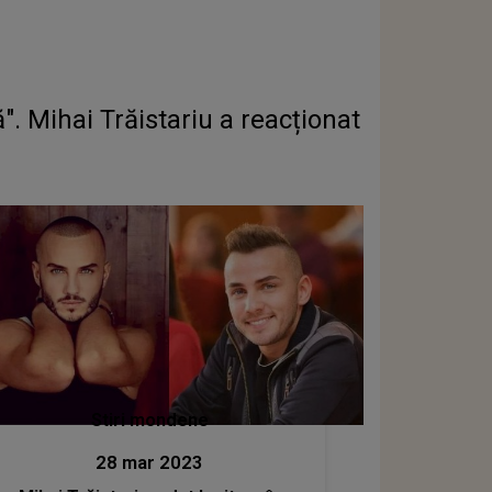
. Mihai Trăistariu a reacționat
Stiri mondene
28 mar 2023