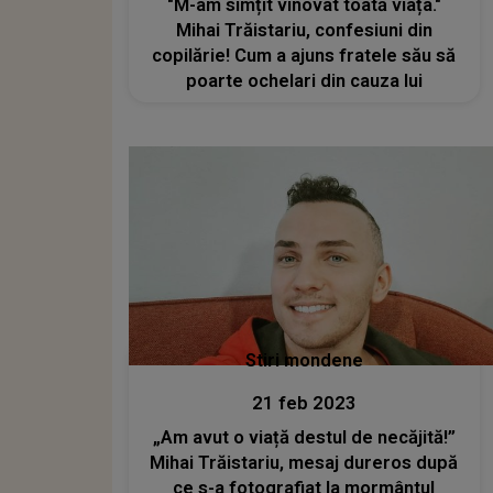
"M-am simțit vinovat toată viața."
Mihai Trăistariu, confesiuni din
copilărie! Cum a ajuns fratele său să
poarte ochelari din cauza lui
Stiri mondene
21 feb 2023
„Am avut o viață destul de necăjită!”
Mihai Trăistariu, mesaj dureros după
ce s-a fotografiat la mormântul