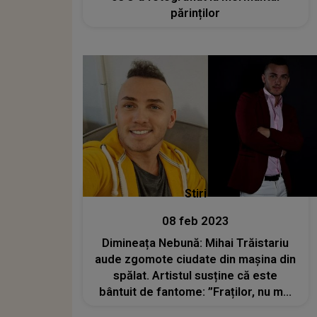
părinților
Stiri
08 feb 2023
Dimineața Nebună: Mihai Trăistariu
aude zgomote ciudate din mașina din
spălat. Artistul susține că este
bântuit de fantome: ”Fraților, nu mai
rezist!” - AUDIO