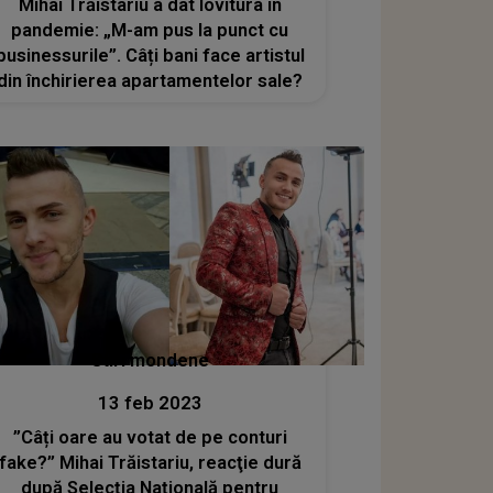
Mihai Trăistariu a dat lovitura în
pandemie: „M-am pus la punct cu
businessurile”. Câți bani face artistul
din închirierea apartamentelor sale?
Stiri mondene
13 feb 2023
”Câți oare au votat de pe conturi
fake?” Mihai Trăistariu, reacţie dură
după Selecția Națională pentru