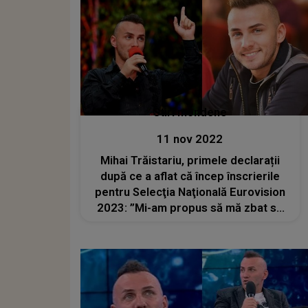
Stiri mondene
11 nov 2022
Mihai Trăistariu, primele declarații
după ce a aflat că încep înscrierile
pentru Selecţia Naţională Eurovision
2023: ”Mi-am propus să mă zbat să
aduc locul 1 României”