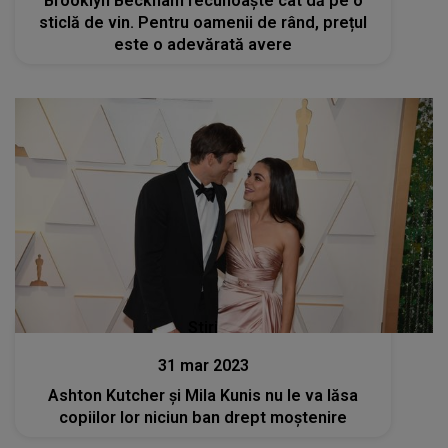
Brooklyn Beckham recunoaște cât dă pe o
sticlă de vin. Pentru oamenii de rând, prețul
este o adevărată avere
Stiri
31 mar 2023
Ashton Kutcher și Mila Kunis nu le va lăsa
copiilor lor niciun ban drept moștenire