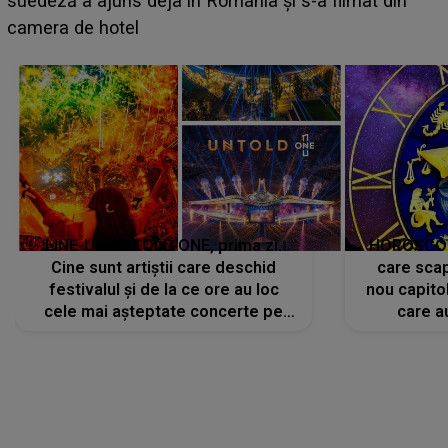
BĂIATUL VIZAT de Alexandra?! Aflându-se în fața
faptului împlinit, A RECUNOSCUT IMEDIAT: "Am
avut..."
LINE-UP UNTOLD ONE, prima zi.
HOROSCOP 
Cine sunt artiștii care deschid
care scap
festivalul și de la ce ore au loc
nou capitol
cele mai așteptate concerte pe
care a
scena principală?
perioadă 