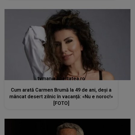
tvmania.libertatea.ro
Cum arată Carmen Brumă la 49 de ani, deși a
mâncat desert zilnic în vacanță: «Nu e noroc!»
[FOTO]