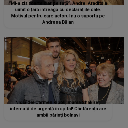
”Mi-a zis foarte clar pe față”. Andrei Aradits a
uimit o țară întreagă cu declarațiile sale.
Motivul pentru care actorul nu o suporta pe
Andreea Bălan
Nidia del Carmen Ripoll, mama Shakirei,
internată de urgență în spital! Cântăreața are
ambii părinți bolnavi