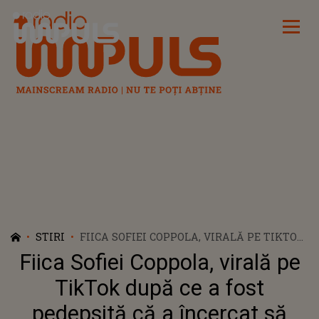
Radio Impuls
STIRI
FIICA SOFIEI COPPOLA, VIRALĂ PE TIKTOK
DUPĂ CE A FOST PEDEPSITĂ CĂ A
Fiica Sofiei Coppola, virală pe
ÎNCERCAT SĂ ÎNCHIRIEZE UN AVION
PRIVAT CU CARDUL DE CREDIT AL TATĂLUI
TikTok după ce a fost
SĂU
pedepsită că a încercat să