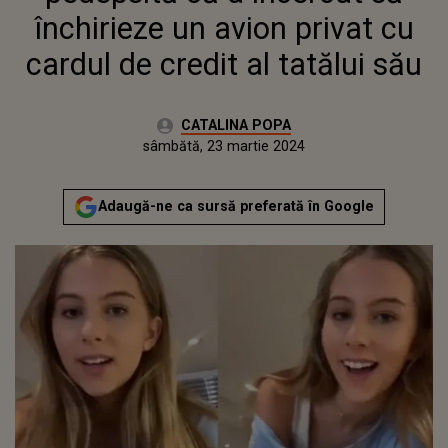
închirieze un avion privat cu
cardul de credit al tatălui său
Autor:
CATALINA POPA
Publicat:
joi, 23 martie 2023
Actualizat:
sâmbătă, 23 martie 2024
Adaugă-ne ca sursă preferată în Google