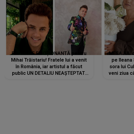
REVEDERE EMOȚIONANTĂ pentru
MESAJUL ca
Mihai Trăistariu! Fratele lui a venit
pe Ilean
în România, iar artistul a făcut
sora lui Cu
public UN DETALIU NEAȘTEPTAT:
veni ziua c
"Nu știu ce să-i zic. Voi ce spuneți
? Să se..."