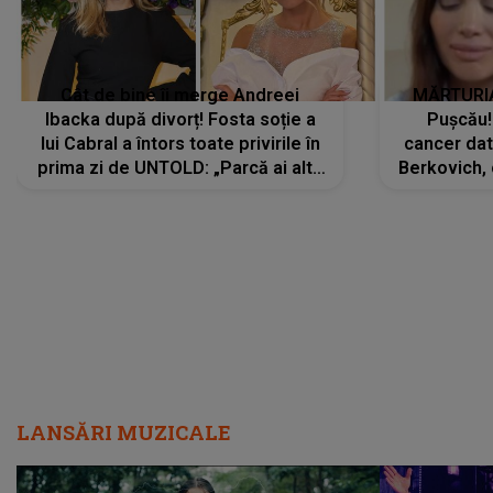
Cât de bine îi merge Andreei
MĂRTURIA
Ibacka după divorț! Fosta soție a
Pușcău!
lui Cabral a întors toate privirile în
cancer dato
prima zi de UNTOLD: „Parcă ai altă
Berkovich, 
strălucire, emani putere,
accident ru
încredere, siguranță...”
Dacă nu 
LANSĂRI MUZICALE