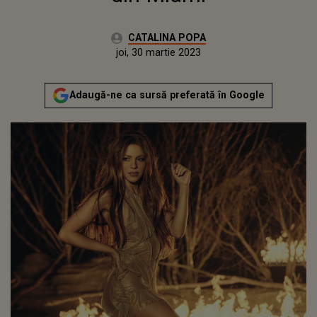
Autor:
CATALINA POPA
Publicat:
joi, 30 martie 2023
Actualizat:
joi, 30 martie 2023
Adaugă-ne ca sursă preferată în Google