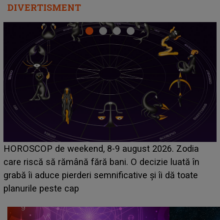
DIVERTISMENT
Emanuel a ținut ACEST DETALIU ASCUNS până
acum! În fața Alexandrei, concurentul din Casa Iubirii
face o MĂRTURISIRE NEAȘTEPTATĂ despre mama
sa: "I-am spus și ei în față, eu nu te iubesc pentru
că..."