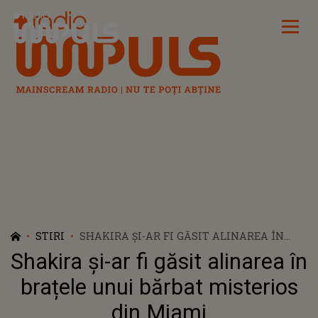
Radio Impuls
STIRI
SHAKIRA ȘI-AR FI GĂSIT ALINAREA ÎN
BRAȚELE UNUI BĂRBAT MISTERIOS DIN
Shakira și-ar fi găsit alinarea în
MIAMI
brațele unui bărbat misterios
din Miami