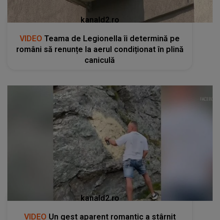
kanald2.ro
VIDEO
Teama de Legionella îi determină pe
români să renunțe la aerul condiționat în plină
caniculă
kanald2.ro
VIDEO
Un gest aparent romantic a stârnit