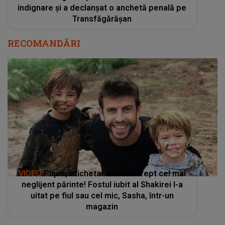
indignare și a declanșat o anchetă penală pe
Transfăgărășan
RECOMANDĂRI
VIDEO
Pique, etichetat din nou drept cel mai
neglijent părinte! Fostul iubit al Shakirei l-a
uitat pe fiul sau cel mic, Sasha, într-un
magazin