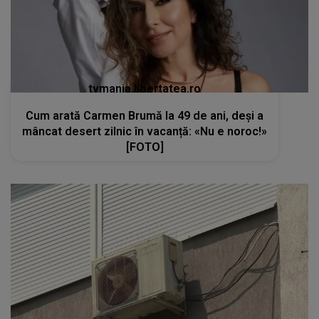
tvmania.libertatea.ro
Cum arată Carmen Brumă la 49 de ani, deși a
mâncat desert zilnic în vacanță: «Nu e noroc!»
[FOTO]