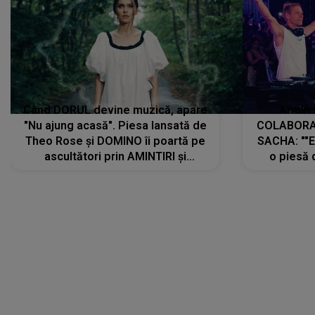
Când DORUL devine muzică, apare
Armin 
"Nu ajung acasă". Piesa lansată de
COLABORAR
Theo Rose și DOMINO îi poartă pe
SACHA: ""E
ascultători prin AMINTIRI și
o piesă 
REGĂSIRI, iar drumul emoțiilor
imediat pre
trece prin sufletul publicului:
cu mine șt
"Pentru toți cei care au plecat
păstrăm do
departe ca să le fie mai bine"