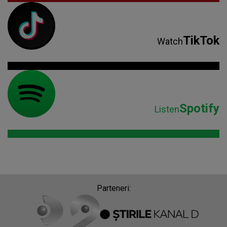
TikTok
Watch
Spotify
Listen
Parteneri: