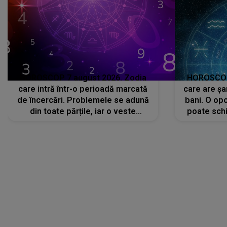
HOROSCOP 7 august 2026. Zodia
HOROSCOP 
care intră într-o perioadă marcată
care are șa
de încercări. Problemele se adună
bani. O opo
din toate părțile, iar o veste
poate schi
neașteptată îi dă planurile peste
la
cap