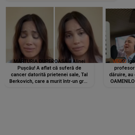
MĂRTURIA DUREROASĂ a Alinei
VIDEO
Igo
Pușcău! A aflat că suferă de
profesori
cancer datorită prietenei sale, Tal
dăruire, au
Berkovich, care a murit într-un grav
OAMENILOR
accident rutier: „Mi-a salvat viața.
despre
Dacă nu era ea, nici eu nu mai
amprente 
eram...”
ELEVILOR,
anilor: "