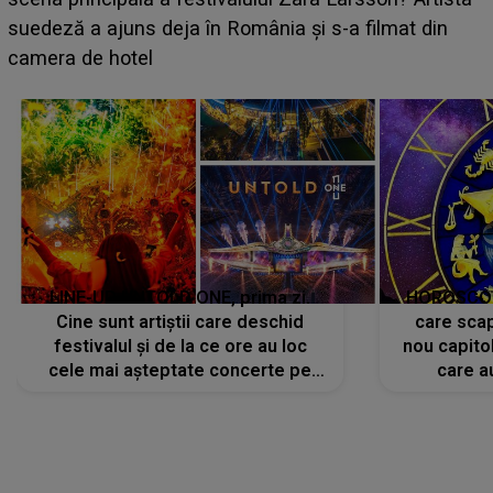
BĂIATUL VIZAT de Alexandra?! Aflându-se în fața
faptului împlinit, A RECUNOSCUT IMEDIAT: "Am
avut..."
LINE-UP UNTOLD ONE, prima zi.
HOROSCOP 
Cine sunt artiștii care deschid
care scap
festivalul și de la ce ore au loc
nou capitol
cele mai așteptate concerte pe
care a
scena principală?
perioadă 