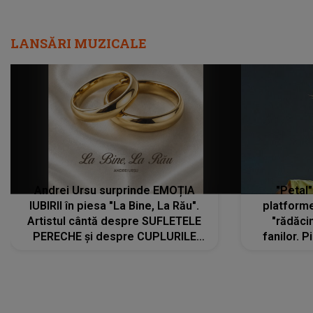
LANSĂRI MUZICALE
Andrei Ursu surprinde EMOȚIA
"Petal"
IUBIRII în piesa "La Bine, La Rău".
platforme
Artistul cântă despre SUFLETELE
"rădăci
PERECHE și despre CUPLURILE
fanilor. 
care aleg să meargă împreună pe
Arian
același drum, INDIFERENT DE CE LE
ascultă
REZERVĂ VIAȚA