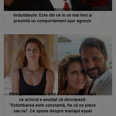
Starea de sănătate a actorului Bruce Willis se
înrăutățește: Este din ce in ce mai lent și
prezintă un comportament ușor agresiv
Mesajul fostei soții a lui Andrei Aradits după
ce actorul a anunțat că divorțează:
”Schimbarea este constantă, fie că ne place
sau nu”. Ce spune despre mariajul eșuat