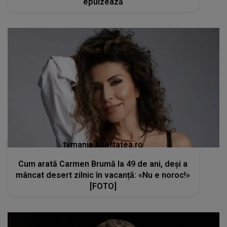
epuizează
tvmania.libertatea.ro
Cum arată Carmen Brumă la 49 de ani, deși a
mâncat desert zilnic în vacanță: «Nu e noroc!»
[FOTO]