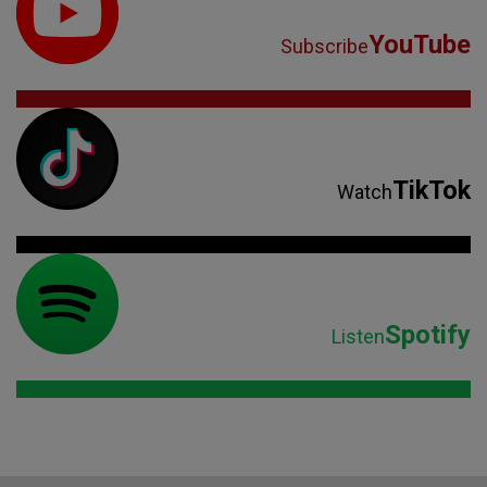
YouTube
Subscribe
TikTok
Watch
Spotify
Listen