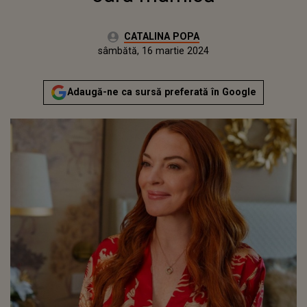
Autor:
CATALINA POPA
Publicat:
joi, 16 martie 2023
Actualizat:
sâmbătă, 16 martie 2024
Adaugă-ne ca sursă preferată în Google