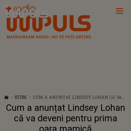
Radio Impuls
STIRI
CUM A ANUNȚAT LINDSEY LOHAN CĂ VA
DEVENI PENTRU PRIMA OARA MAMICĂ
Cum a anunțat Lindsey Lohan
că va deveni pentru prima
oara mamică