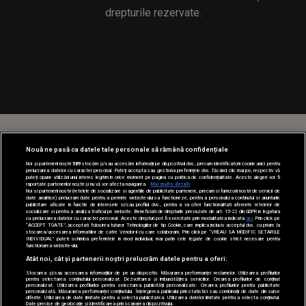
drepturile rezervate.
Nouă ne pasă ca datele tale personale să rămână confidențiale
Noi și partenerii noștri
589
stocăm și/sau accesăm informații pe dispozitivul dvs., precum identificatorii cookie unici pentru
prelucrarea datelor cu caracter personal. Puteți accepta sau gestiona preferințele dvs. făcând clic mai jos, respectiv vă
puteți opune utilizării unui interes legitim în orice moment pe pagina cu politica de confidențialitate. Aceste alegeri vor fi
raportate partenerilor noștri și nu vă vor afecta navigarea.
Mai multe detalii
Noi si partenerii nostri (retelele de socializare si agentiile de publicitate partenere, precum si furnizorii nostri de servicii de
date analitice) prelucram date pentru a permite website-ului sa functioneze, pentru a personaliza continutul si anunturile
publicitare afisate in functie de interesele si/sau profilul dvs., pentru a va oferi functionalitati aferente retelelor de
socializare si pentru a analiza traficul pe website. Beneficiati de drepturile prevazute de art. 15-22 din GDPR in legatura
cu prelucrarea datelor cu caracter personal. Aceste drepturi pot fi exercitate prin modalitatea indicata
aici
. Prin click pe
“ACCEPT TOATE”, acceptati folosirea tuturor Tehnologiilor de tip Cookie, care implica inclusiv acceptul dvs. cu privire la
stocarea/accesarea informatiilor de catre Vendor-ii cu care colaboram. Prin click pe “VREAU SA MODIFIC SETARILE
INDIVIDUAL” puteti schimba preferintele in mod individual, mai putin cele legate de cookie strict necesare pentru
functionarea website-ului.
Atât noi, cât și partenerii noștri prelucrăm datele pentru a oferi:
Stocarea și/sau accesarea informațiilor de pe un dispozitiv. Măsurarea performanței reclamelor. Utilizarea profilurilor
pentru selectarea conținutului personalizat. Dezvoltarea și îmbunătățirea serviciilor. Crearea profilurilor de conținut
personalizat. Utilizarea profilurilor pentru selectarea publicității personalizate. Crearea profilurilor pentru publicitate
personalizată. Măsurarea performanței conținutului. Înțelegerea publicului prin statistici sau combinații de date din surse
diferite. Utilizarea de date limitate pentru a selecta publicitatea. Utilizarea datelor limitate pentru a selecta conținutul.
Date precise de geolocație și identificarea prin scanarea dispozitivului.