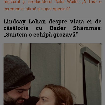
regizorul și producătorul Taika Waititi: „A fost o
ceremonie intimă și super specială”
Lindsay Lohan despre viața ei de
căsătorie cu Bader Shammas:
„Suntem o echipă grozavă”