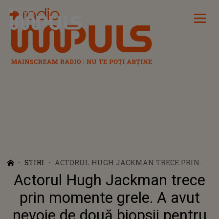
Radio Impuls
STIRI
ACTORUL HUGH JACKMAN TRECE PRIN
MOMENTE GRELE. A AVUT NEVOIE DE
Actorul Hugh Jackman trece
DOUĂ BIOPSII PENTRU A VEDEA DACĂ ARE
CANCER DE PIELE
prin momente grele. A avut
nevoie de două biopsii pentru