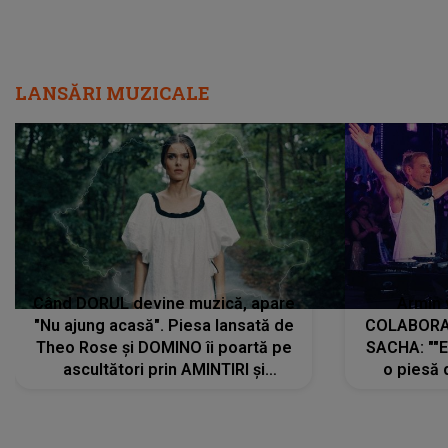
LANSĂRI MUZICALE
Când DORUL devine muzică, apare
Armin 
"Nu ajung acasă". Piesa lansată de
COLABORAR
Theo Rose și DOMINO îi poartă pe
SACHA: ""E
ascultători prin AMINTIRI și
o piesă 
REGĂSIRI, iar drumul emoțiilor
imediat pre
trece prin sufletul publicului:
cu mine șt
"Pentru toți cei care au plecat
păstrăm do