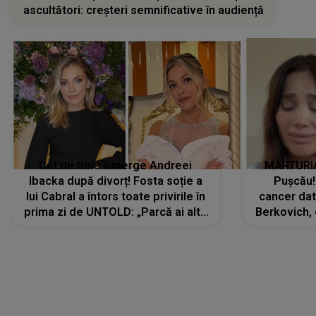
ascultători: creșteri semnificative în audiență
Cât de bine îi merge Andreei
MĂRTURIA
Ibacka după divorț! Fosta soție a
Pușcău!
lui Cabral a întors toate privirile în
cancer dato
prima zi de UNTOLD: „Parcă ai altă
Berkovich, 
strălucire, emani putere,
accident ru
încredere, siguranță...”
Dacă nu 