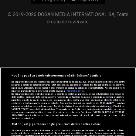
© 2019-2026 DOGAN MEDIA INTERNATIONAL SA, Toate
drepturile rezervate.
Nouă ne pasă ca datele tale personale să rămână confidențiale
Noi și partenerii noștri
589
stocăm și/sau accesăm informații pe dispozitivul dvs., precum identificatorii cookie unici pentru
prelucrarea datelor cu caracter personal. Puteți accepta sau gestiona preferințele dvs. făcând clic mai jos, respectiv vă
puteți opune utilizării unui interes legitim în orice moment pe pagina cu politica de confidențialitate. Aceste alegeri vor fi
raportate partenerilor noștri și nu vă vor afecta navigarea.
Mai multe detalii
Noi si partenerii nostri (retelele de socializare si agentiile de publicitate partenere, precum si furnizorii nostri de servicii de
date analitice) prelucram date pentru a permite website-ului sa functioneze, pentru a personaliza continutul si anunturile
publicitare afisate in functie de interesele si/sau profilul dvs., pentru a va oferi functionalitati aferente retelelor de
socializare si pentru a analiza traficul pe website. Beneficiati de drepturile prevazute de art. 15-22 din GDPR in legatura
cu prelucrarea datelor cu caracter personal. Aceste drepturi pot fi exercitate prin modalitatea indicata
aici
. Prin click pe
“ACCEPT TOATE”, acceptati folosirea tuturor Tehnologiilor de tip Cookie, care implica inclusiv acceptul dvs. cu privire la
stocarea/accesarea informatiilor de catre Vendor-ii cu care colaboram. Prin click pe “VREAU SA MODIFIC SETARILE
INDIVIDUAL” puteti schimba preferintele in mod individual, mai putin cele legate de cookie strict necesare pentru
functionarea website-ului.
Atât noi, cât și partenerii noștri prelucrăm datele pentru a oferi:
Stocarea și/sau accesarea informațiilor de pe un dispozitiv. Măsurarea performanței reclamelor. Utilizarea profilurilor
pentru selectarea conținutului personalizat. Dezvoltarea și îmbunătățirea serviciilor. Crearea profilurilor de conținut
personalizat. Utilizarea profilurilor pentru selectarea publicității personalizate. Crearea profilurilor pentru publicitate