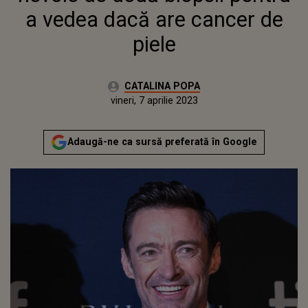
a vedea dacă are cancer de
piele
Autor:
CATALINA POPA
Publicat:
vineri, 7 aprilie 2023
Actualizat:
vineri, 7 aprilie 2023
Adaugă-ne ca sursă preferată în Google