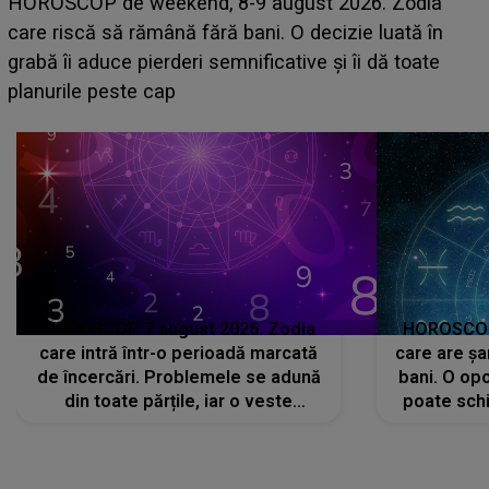
Emanuel a ținut ACEST DETALIU ASCUNS până
acum! În fața Alexandrei, concurentul din Casa Iubirii
face o MĂRTURISIRE NEAȘTEPTATĂ despre mama
sa: "I-am spus și ei în față, eu nu te iubesc pentru
că..."
HOROSCOP 7 august 2026. Zodia
HOROSCOP 
care intră într-o perioadă marcată
care are șa
de încercări. Problemele se adună
bani. O opo
din toate părțile, iar o veste
poate schi
neașteptată îi dă planurile peste
la
cap