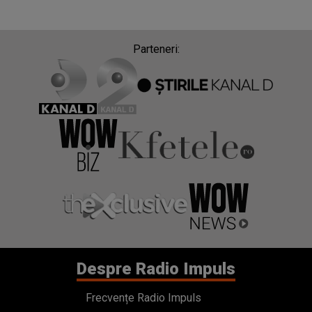
Parteneri:
Despre Radio Impuls
Frecvențe Radio Impuls