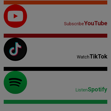
YouTube
Subscribe
TikTok
Watch
Spotify
Listen