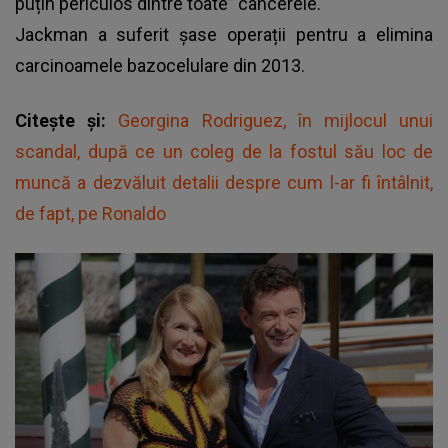
puțin periculos dintre toate” cancerele.
Jackman a suferit șase operații pentru a elimina
carcinoamele bazocelulare din 2013.
Citește și:
Georgina Rodriguez, în mijlocul unui
scandal, după ce un coleg de la fostul său loc de
muncă a dezvăluit detalii despre cum l-ar fi întâlnit,
de fapt, pe Ronaldo