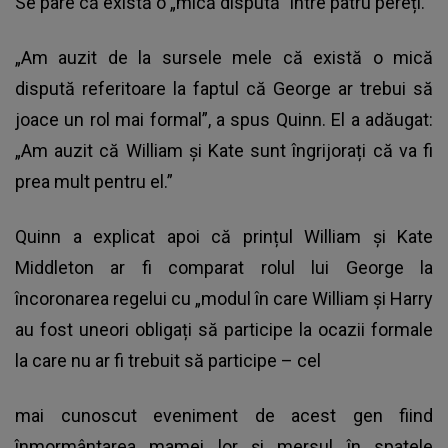
Se pare că există o „mică dispută” între patru pereți.
„Am auzit de la sursele mele că există o mică
dispută referitoare la faptul că George ar trebui să
joace un rol mai formal”, a spus Quinn. El a adăugat:
„Am auzit că William și Kate sunt îngrijorați că va fi
prea mult pentru el.”
Quinn a explicat apoi că prințul William și Kate
Middleton ar fi comparat rolul lui George la
încoronarea regelui cu „modul în care William și Harry
au fost uneori obligați să participe la ocazii formale
la care nu ar fi trebuit să participe – cel
mai cunoscut eveniment de acest gen fiind
înmormântarea mamei lor și mersul în spatele