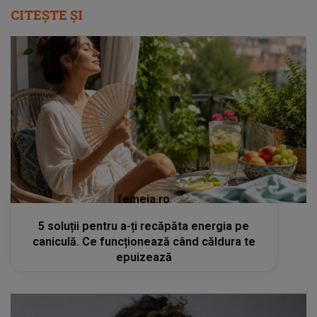
CITEȘTE ȘI
femeia.ro
5 soluții pentru a-ți recăpăta energia pe
caniculă. Ce funcționează când căldura te
epuizează