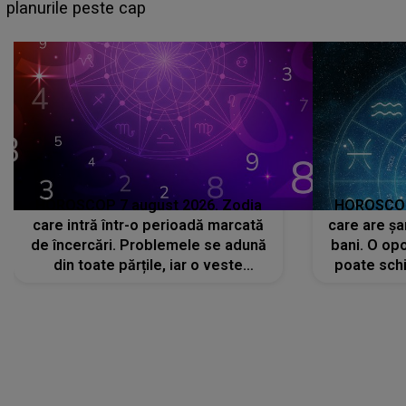
sa: "I-am spus și ei în față, eu nu te iubesc pentru
că..."
HOROSCOP 7 august 2026. Zodia
HOROSCOP 
care intră într-o perioadă marcată
care are șa
de încercări. Problemele se adună
bani. O opo
din toate părțile, iar o veste
poate schi
neașteptată îi dă planurile peste
la
cap