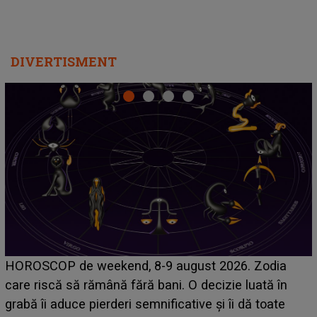
DIVERTISMENT
Emanuel a ținut ACEST DETALIU ASCUNS până
acum! În fața Alexandrei, concurentul din Casa Iubirii
face o MĂRTURISIRE NEAȘTEPTATĂ despre mama