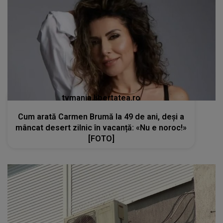
tvmania.libertatea.ro
Cum arată Carmen Brumă la 49 de ani, deși a
mâncat desert zilnic în vacanță: «Nu e noroc!»
[FOTO]