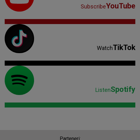
YouTube
Subscribe
TikTok
Watch
Spotify
Listen
Parteneri: