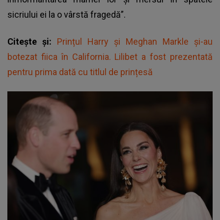
sicriului ei la o vârstă fragedă”.
Citește și:
Prințul Harry și Meghan Markle și-au
botezat fiica în California. Lilibet a fost prezentată
pentru prima dată cu titlul de prințesă