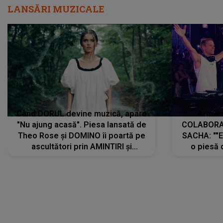
LANSĂRI MUZICALE
Când DORUL devine muzică, apare
Armin 
"Nu ajung acasă". Piesa lansată de
COLABORAR
Theo Rose și DOMINO îi poartă pe
SACHA: ""E
ascultători prin AMINTIRI și
o piesă 
REGĂSIRI, iar drumul emoțiilor
imediat pre
trece prin sufletul publicului:
cu mine șt
"Pentru toți cei care au plecat
păstrăm do
departe ca să le fie mai bine"