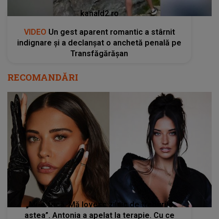
kanald2.ro
VIDEO
Un gest aparent romantic a stârnit
indignare și a declanșat o anchetă penală pe
Transfăgărășan
RECOMANDĂRI
„Mi-e frică. Mă lovesc zilnic de treburile
astea”. Antonia a apelat la terapie. Cu ce