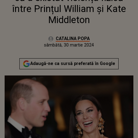
între Prințul William și Kate
Middleton
Autor:
CATALINA POPA
Publicat:
joi, 30 martie 2023
Actualizat:
sâmbătă, 30 martie 2024
Adaugă-ne ca sursă preferată în Google