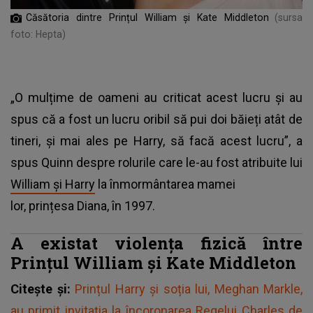
Căsătoria dintre Prințul William și Kate Middleton
(sursa
foto: Hepta)
„O mulțime de oameni au criticat acest lucru și au
spus că a fost un lucru oribil să pui doi băieți atât de
tineri, și mai ales pe Harry, să facă acest lucru”, a
spus Quinn despre rolurile care le-au fost atribuite lui
William și Harry
la înmormântarea mamei
lor, prințesa Diana, în 1997.
A existat violența fizică între
Prințul William și Kate Middleton
Citește și:
Prințul Harry și soția lui, Meghan Markle,
au primit invitația la încoronarea Regelui Charles de