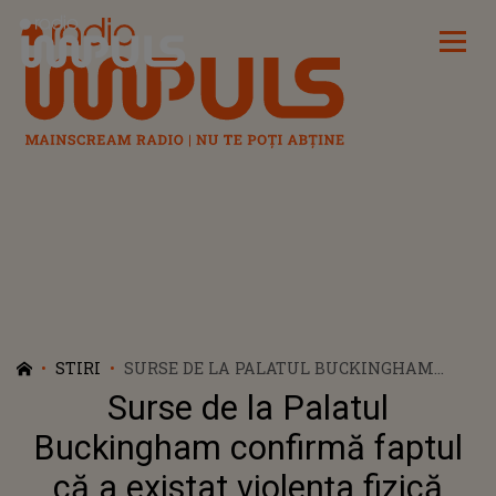
Radio Impuls
STIRI
SURSE DE LA PALATUL BUCKINGHAM
CONFIRMĂ FAPTUL CĂ A EXISTAT
Surse de la Palatul
VIOLENȚA FIZICĂ ÎNTRE PRINȚUL
WILLIAM ȘI KATE MIDDLETON
Buckingham confirmă faptul
că a existat violența fizică