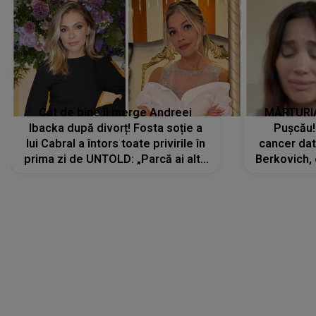
Cât de bine îi merge Andreei
MĂRTURIA
Ibacka după divorț! Fosta soție a
Pușcău!
lui Cabral a întors toate privirile în
cancer dato
prima zi de UNTOLD: „Parcă ai altă
Berkovich, 
strălucire, emani putere,
accident ru
încredere, siguranță...”
Dacă nu 