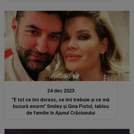
a pățit soția lui Smiley
Stiri mondene
24 dec 2023
”E tot ce îmi doresc, ce îmi trebuie și ce mă
bucură enorm” Smiley și Gina Pistol, tablou
de familie în Ajunul Crăciunului