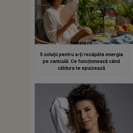
femeia.ro
5 soluții pentru a-ți recăpăta energia
pe caniculă. Ce funcționează când
căldura te epuizează