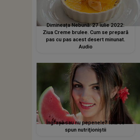
Dimineața Nebună: 27 iulie 2022:
Ziua Creme brulee. Cum se prepară
pas cu pas acest desert minunat.
Audio
Îngraşă sau nu pepenele? Iată ce
spun nutriţioniştii