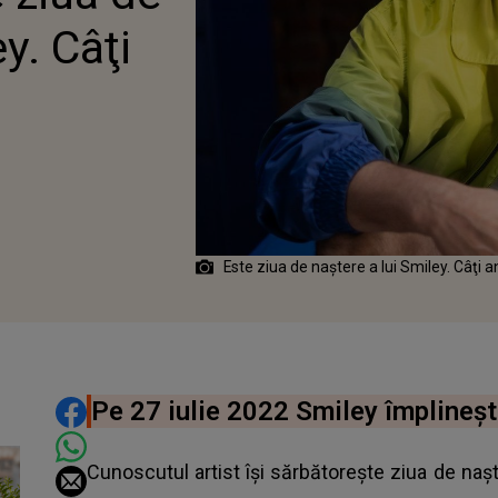
y. Câţi
Este ziua de naştere a lui Smiley. Câţi a
DISTRIBUIE ARTICOLUL
Pe 27 iulie 2022 Smiley împlineșt
Cunoscutul artist își sărbătorește ziua de nașt