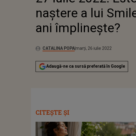
naştere a lui Smile
ani împlineşte?
Publicat:
Autor:
marți, 26 iulie 2022
Actualizat:
CATALINA POPA
marți, 26 iulie 2022
Adaugă-ne ca sursă preferată în Google
CITEȘTE ȘI