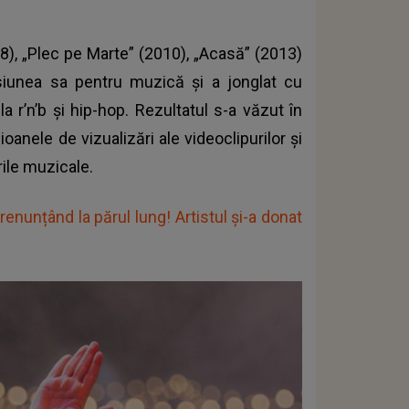
08), „Plec pe Marte” (2010), „Acasă” (2013)
asiunea sa pentru muzică şi a jonglat cu
 la r’n’b şi hip-hop. Rezultatul s-a văzut în
ioanele de vizualizări ale videoclipurilor şi
rile muzicale.
renunțând la părul lung! Artistul și-a donat