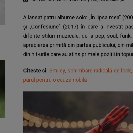
A lansat patru albume solo: „În lipsa mea” (20
și „Confesiune” (2017) în care a investit p
diferite stiluri muzicale: de la pop, soul, funk,
aprecierea primită din partea publicului, din mil
din hit-urile care au atins primele poziții în topu
Citeste si:
Smiley, schimbare radicală de look, 
părul pentru o cauză nobilă