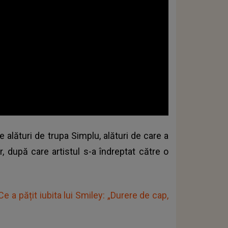
 alături de trupa Simplu, alături de care a
, după care artistul s-a îndreptat către o
e a pățit iubita lui Smiley: „Durere de cap,