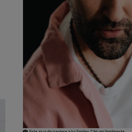
Este ziua de naştere a lui Smiley. Câţi ani împlineşte