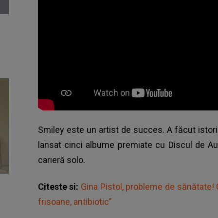
Smiley este un artist de succes. A făcut istorie
lansat cinci albume premiate cu Discul de Aur
carieră solo.
Citeste si:
Gina Pistol, probleme de sănătate! C
frisoane, antibiotic”