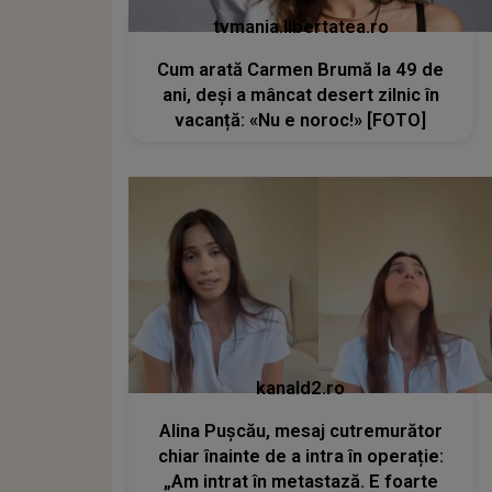
tvmania.libertatea.ro
Cum arată Carmen Brumă la 49 de
ani, deși a mâncat desert zilnic în
vacanță: «Nu e noroc!» [FOTO]
kanald2.ro
Alina Pușcău, mesaj cutremurător
chiar înainte de a intra în operație:
„Am intrat în metastază. E foarte