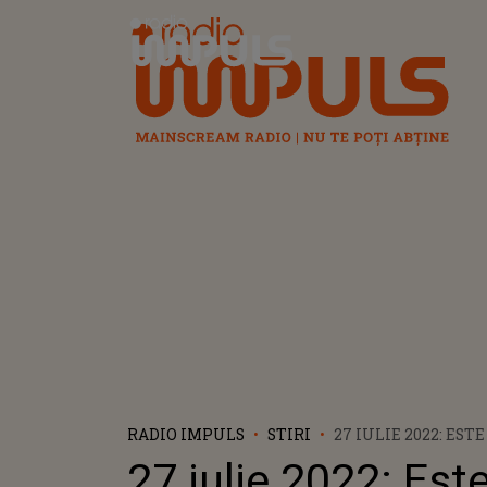
Radio Impuls
RADIO IMPULS
STIRI
27 IULIE 2022: EST
SMILEY. CÂŢI ANI 
27 iulie 2022: Est