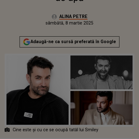
Autor:
ALINA PETRE
Publicat:
vineri, 8 martie 2024
Actualizat:
sâmbătă, 8 martie 2025
Adaugă-ne ca sursă preferată în Google
Cine este și cu ce se ocupă tatăl lui Smiley