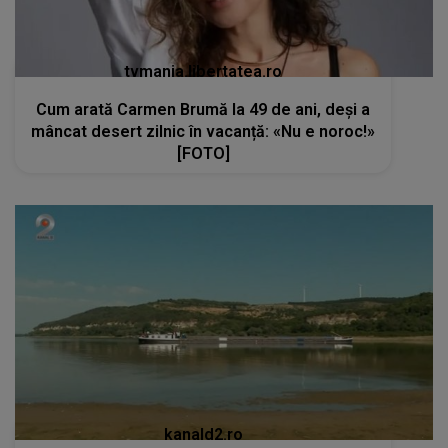
tvmania.libertatea.ro
Cum arată Carmen Brumă la 49 de ani, deși a
mâncat desert zilnic în vacanță: «Nu e noroc!»
[FOTO]
kanald2.ro