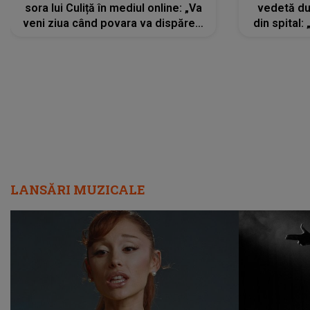
sora lui Culiță în mediul online: „Va
vedetă du
veni ziua când povara va dispărea,
din spital:
iar lacrimile...”
LANSĂRI MUZICALE