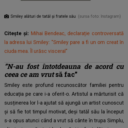
Smiley alături de tatăl și fratele său
(sursa foto: Instagram)
Citește și:
Mihai Bendeac, declarație controversată
la adresa lui Smiley: "Smiley pare a fi un om creat în
ciuda mea. Îl urăsc visceral"
”N-au fost întotdeauna de acord cu
ceea ce am vrut
să fac”
Smiley este profund recunoscător familiei pentru
educația pe care i-a oferit-o. Artistul a mărturisit că
susținerea lor l-a ajutat să ajungă un artist cunoscut
și să fie tot timpul motivat, deși tatăl său la început
s-a opus atunci când a vrut să cânte în trupa Simplu,