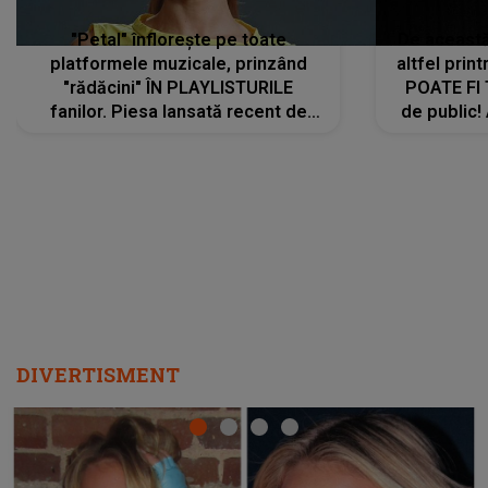
"Petal" înflorește pe toate
De această 
platformele muzicale, prinzând
altfel prin
"rădăcini" ÎN PLAYLISTURILE
POATE FI
fanilor. Piesa lansată recent de
de public!
Ariana Grande îi face pe
a lansat V
ascultători SĂ O ASCULTE PE
REPEAT
DIVERTISMENT