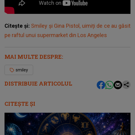
Citește și:
Smiley și Gina Pistol, uimiți de ce au găsit
pe raftul unui supermarket din Los Angeles
MAI MULTE DESPRE:
smiley
DISTRIBUIE ARTICOLUL
CITEȘTE ȘI