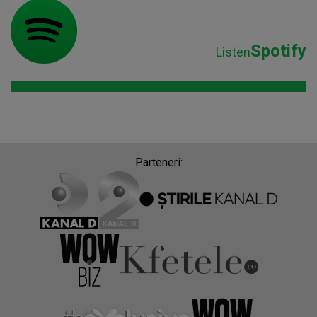
Spotify
Listen
Parteneri: