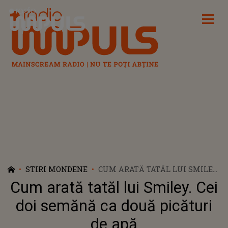
Radio Impuls
STIRI MONDENE
CUM ARATĂ TATĂL LUI SMILEY.
CEI DOI SEMĂNĂ CA DOUĂ
Cum arată tatăl lui Smiley. Cei
PICĂTURI DE APĂ
doi semănă ca două picături
de apă