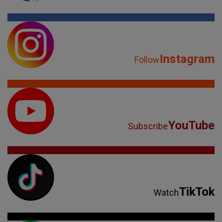
Instagram
Follow
YouTube
Subscribe
TikTok
Watch