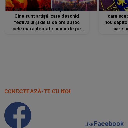
LINE-UP UNTOLD ONE, prima zi.
HOROSCOP 
Cine sunt artiștii care deschid
care scap
festivalul și de la ce ore au loc
nou capitol
cele mai așteptate concerte pe
care a
scena principală?
perioadă 
CONECTEAZĂ-TE CU NOI
Facebook
Like