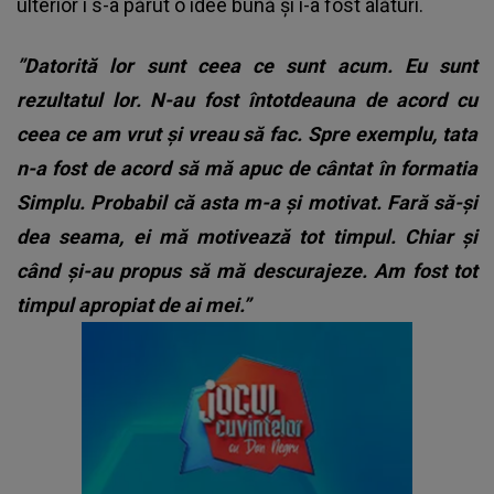
ulterior i s-a părut o idee bună și i-a fost alături.
”Datorită lor sunt ceea ce sunt acum. Eu sunt
rezultatul lor. N-au fost întotdeauna de acord cu
ceea ce am vrut și vreau să fac. Spre exemplu, tata
n-a fost de acord să mă apuc de cântat în formatia
Simplu. Probabil că asta m-a și motivat. Fară să-și
dea seama, ei mă motivează tot timpul. Chiar și
când și-au propus să mă descurajeze. Am fost tot
timpul apropiat de ai mei.”