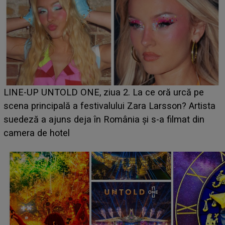
Ce a dezvăluit noua concurentă din "Casa Iubirii" l-a
luat prin surprindere pe Emanuel. CINE ESTE
BĂIATUL VIZAT de Alexandra?! Aflându-se în fața
faptului împlinit, A RECUNOSCUT IMEDIAT: "Am
avut..."