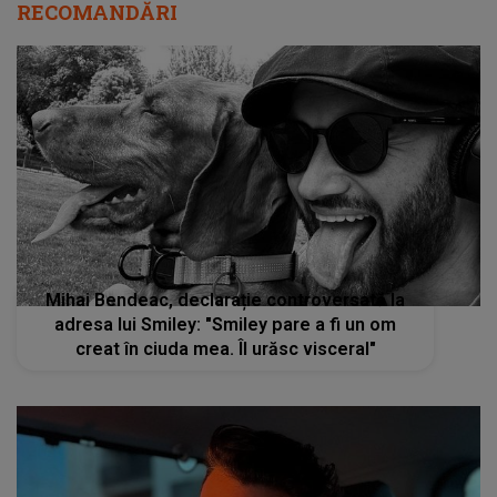
RECOMANDĂRI
Mihai Bendeac, declarație controversată la
adresa lui Smiley: "Smiley pare a fi un om
creat în ciuda mea. Îl urăsc visceral"