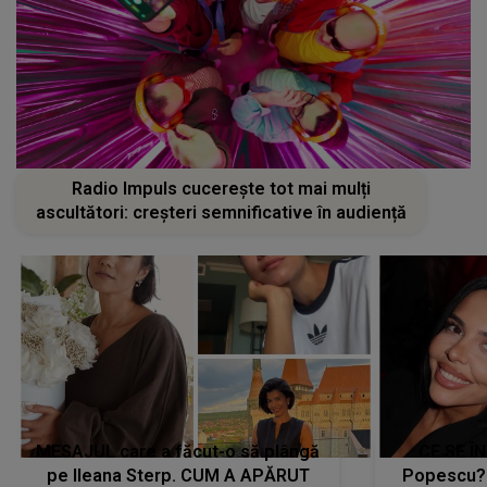
Radio Impuls cucerește tot mai mulți
ascultători: creșteri semnificative în audiență
MESAJUL care a făcut-o să plângă
CE SE Î
pe Ileana Sterp. CUM A APĂRUT
Popescu?