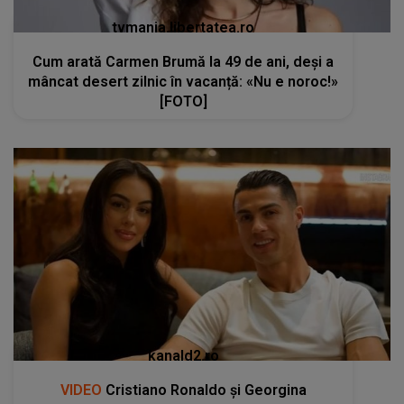
tvmania.libertatea.ro
Cum arată Carmen Brumă la 49 de ani, deși a
mâncat desert zilnic în vacanță: «Nu e noroc!»
[FOTO]
kanald2.ro
VIDEO
Cristiano Ronaldo și Georgina