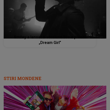
Smiley a lansat o versiune live a piesei
„Dream Girl”
STIRI MONDENE