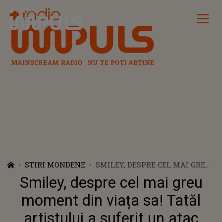
Radio Impuls
STIRI MONDENE
SMILEY, DESPRE CEL MAI GREU
MOMENT DIN VIAȚA SA! TATĂL
Smiley, despre cel mai greu
ARTISTULUI A SUFERIT UN
ATAC CEREBRAL: „M-AM DUS ÎN
moment din viața sa! Tatăl
DORMITOR ȘI AM ÎNCEPUT SĂ
artistului a suferit un atac
PLÂNG”