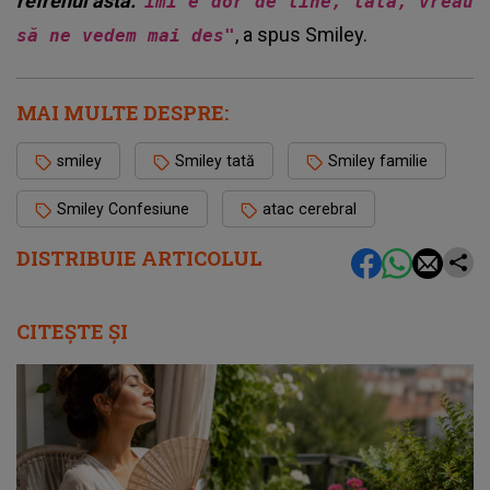
refrenul asta:
îmi e dor de tine, tata, vreau
, a spus Smiley.
să ne vedem mai des"
MAI MULTE DESPRE:
smiley
Smiley tată
Smiley familie
Smiley Confesiune
atac cerebral
DISTRIBUIE ARTICOLUL
CITEȘTE ȘI