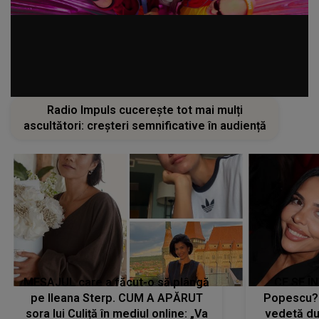
Radio Impuls cucerește tot mai mulți
ascultători: creșteri semnificative în audiență
MESAJUL care a făcut-o să plângă
CE SE Î
pe Ileana Sterp. CUM A APĂRUT
Popescu?
sora lui Culiță în mediul online: „Va
vedetă du