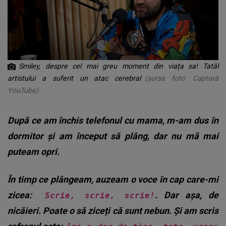
Smiley, despre cel mai greu moment din viața sa! Tatăl
artistului a suferit un atac cerebral
(sursa foto: Captură
YouTube)
După ce am închis telefonul cu mama, m-am dus în
dormitor și am început să plâng, dar nu mă mai
puteam opri.
În timp ce plângeam, auzeam o voce în cap care-mi
zicea:
. Dar așa, de
Scrie, scrie, scrie!
nicăieri. Poate o să ziceți că sunt nebun. Și am scris