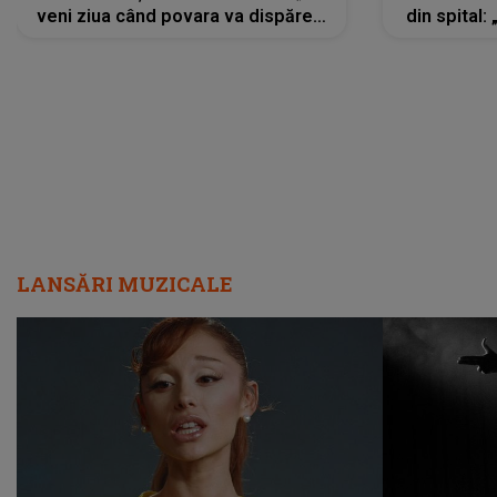
veni ziua când povara va dispărea,
din spital:
iar lacrimile...”
LANSĂRI MUZICALE