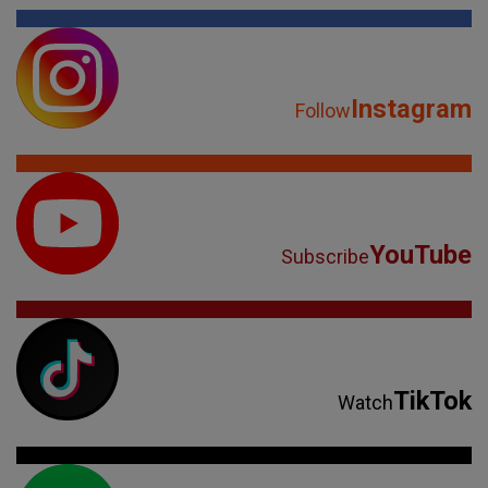
Instagram
Follow
YouTube
Subscribe
TikTok
Watch