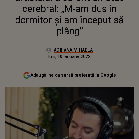
cerebral: „M-am dus în
dormitor și am început să
plâng”
Autor:
ADRIANA MIHAELA
Publicat:
luni, 10 ianuarie 2022
Actualizat:
luni, 10 ianuarie 2022
Adaugă-ne ca sursă preferată în Google