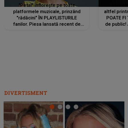
"Petal" înflorește pe toate
De această 
platformele muzicale, prinzând
altfel prin
"rădăcini" ÎN PLAYLISTURILE
POATE FI
fanilor. Piesa lansată recent de
de public!
Ariana Grande îi face pe
a lansat V
ascultători SĂ O ASCULTE PE
REPEAT
DIVERTISMENT