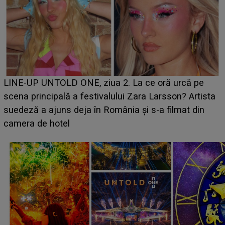
Ce a dezvăluit noua concurentă din "Casa Iubirii" l-a
luat prin surprindere pe Emanuel. CINE ESTE
BĂIATUL VIZAT de Alexandra?! Aflându-se în fața
faptului împlinit, A RECUNOSCUT IMEDIAT: "Am
avut..."