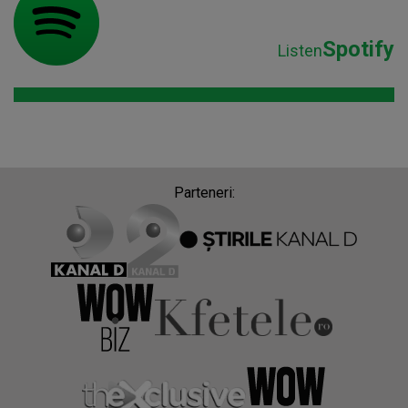
Spotify
Listen
Parteneri: