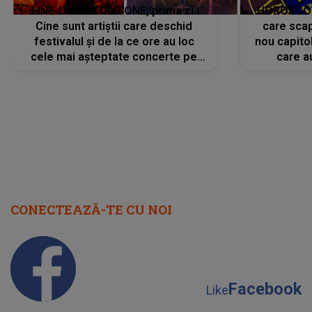
LINE-UP UNTOLD ONE, prima zi.
HOROSCOP 
Cine sunt artiștii care deschid
care scap
festivalul și de la ce ore au loc
nou capitol
cele mai așteptate concerte pe
care a
scena principală?
perioadă 
CONECTEAZĂ-TE CU NOI
Facebook
Like