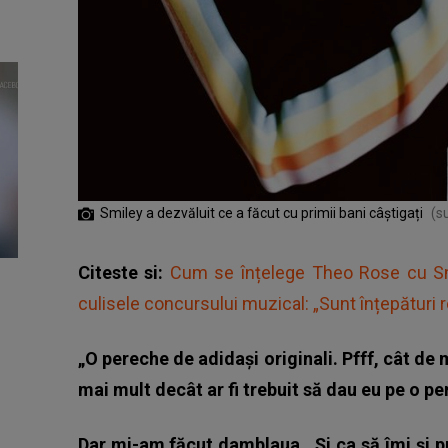
Smiley a dezvăluit ce a făcut cu primii bani câștigați
(s
Citeste si:
Cum se înțelege Theo Rose cu Smile
culisele concursului muzical: „Sunt înțepături r
„O pereche de adidași originali. Pfff, cât de
mai mult decât ar fi trebuit să dau eu pe o pe
Dar mi-am făcut damblaua.
Și ca să îmi și p