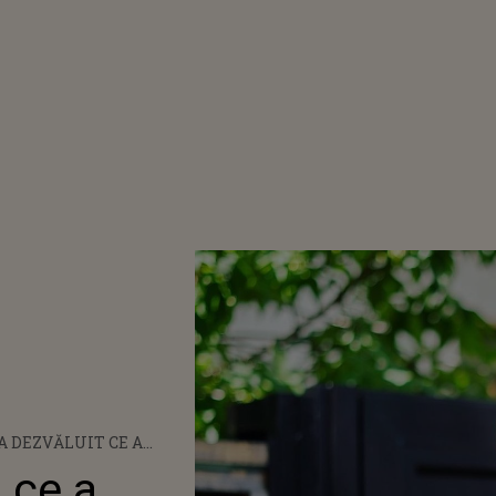
A DEZVĂLUIT CE A
U PRIMII BANI
 ce a
ȚI: „AU COSTAT MULT,