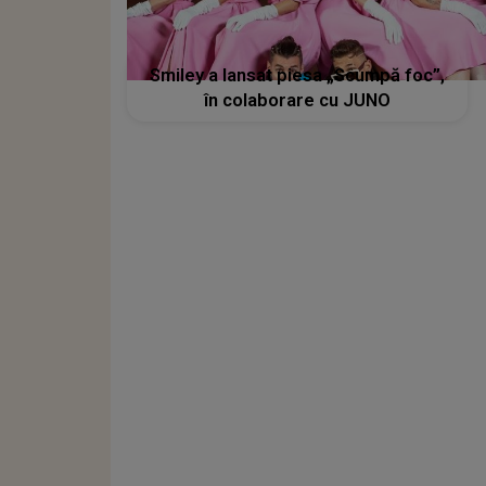
Smiley a lansat piesa „Scumpă foc”,
în colaborare cu JUNO