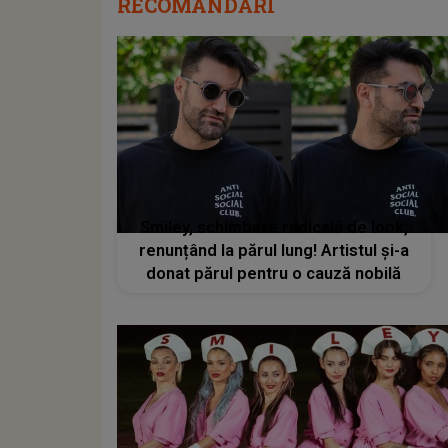
RECOMANDĂRI
Smiley, schimbare radicală de look,
renunțând la părul lung! Artistul și-a
donat părul pentru o cauză nobilă