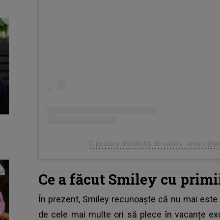
O postare distribuită de smiley_omul (@s
Ce a făcut Smiley cu primii
În prezent,
Smiley
recunoaște că nu mai este a
de cele mai multe ori să plece în vacanțe exo