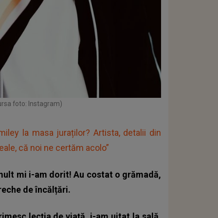
ursa foto: Instagram)
y la masa juraților? Artista, detalii din
eale, că noi ne certăm acolo”
 mult mi i-am dorit! Au costat o grămadă,
reche de încălțări.
rimesc lecția de viață, i-am uitat la sală,