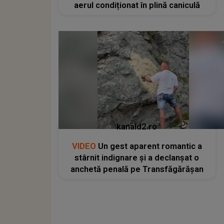
aerul condiționat în plină caniculă
kanald2.ro
VIDEO
Un gest aparent romantic a
stârnit indignare și a declanșat o
anchetă penală pe Transfăgărășan