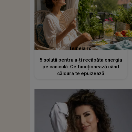
femeia.ro
5 soluții pentru a-ți recăpăta energia
pe caniculă. Ce funcționează când
căldura te epuizează