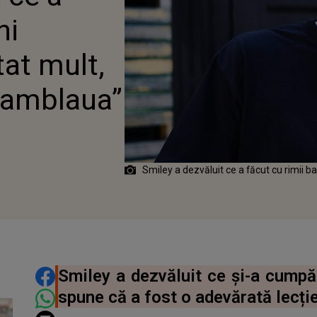
-AM FĂCUT DAMBLAUA”
ni
tat mult,
damblaua”
Smiley a dezvăluit ce a făcut cu rimii ba
DISTRIBUIE ARTICOLUL
Smiley a dezvăluit ce și-a cumpăra
spune că a fost o adevărată lecție