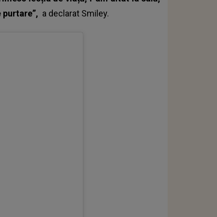
e purtare”,
a declarat
Smiley
.