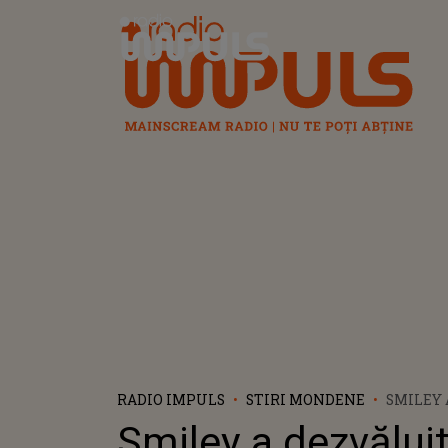
Radio Impuls
RADIO IMPULS
STIRI MONDENE
SMILEY 
FĂCUT C
Smiley a dezvăluit
CÂȘTIGA