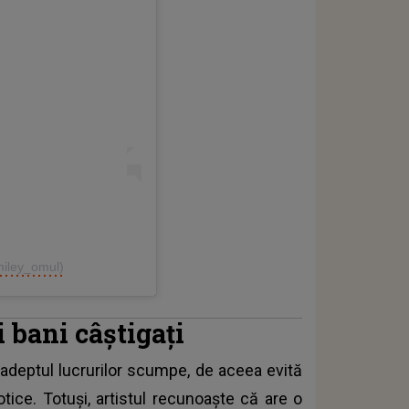
miley_omul)
 bani câștigați
deptul lucrurilor scumpe, de aceea evită
tice. Totuși, artistul recunoaște că are o