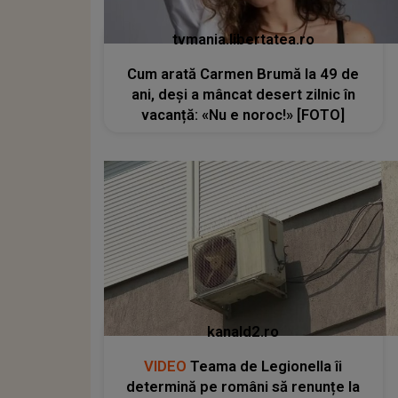
tvmania.libertatea.ro
Cum arată Carmen Brumă la 49 de
ani, deși a mâncat desert zilnic în
vacanță: «Nu e noroc!» [FOTO]
kanald2.ro
VIDEO
Teama de Legionella îi
determină pe români să renunțe la