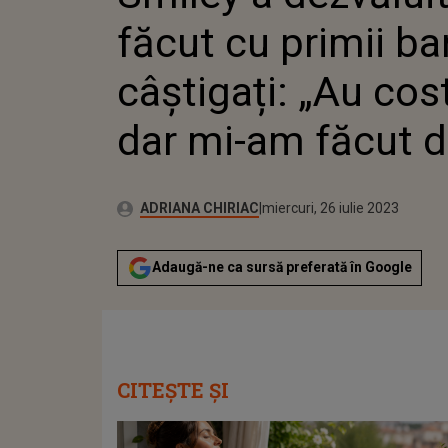
DAR MI
făcut cu primii ba
câștigați: „Au cos
dar mi-am făcut 
Publicat:
Autor:
marți, 26 iulie 2022
Actualizat:
ADRIANA CHIRIAC
miercuri, 26 iulie 2023
Adaugă-ne ca sursă preferată în Google
CITEȘTE ȘI