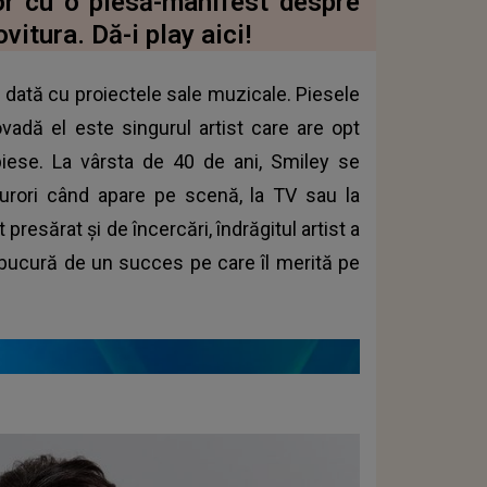
lor cu o piesă-manifest despre
vitura. Dă-i play aici!
re dată cu proiectele sale muzicale. Piesele
vadă el este singurul artist care are opt
piese. La vârsta de 40 de ani, Smiley se
urori când apare pe scenă, la TV sau la
esărat și de încercări, îndrăgitul artist a
 bucură de un succes pe care îl merită pe