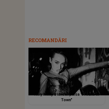
RECOMANDĂRI
Holy Molly a lansat piesa "Freaks in
Town"