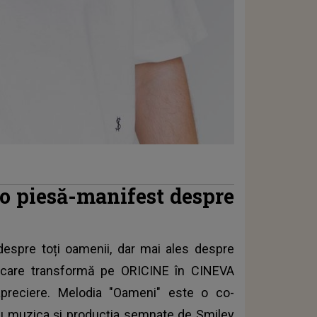
 o piesă-manifest despre
despre toți oamenii, dar mai ales despre
al care transformă pe ORICINE în CINEVA
preciere. Melodia "Oameni" este o co-
cu muzica și producția semnate de
Smiley