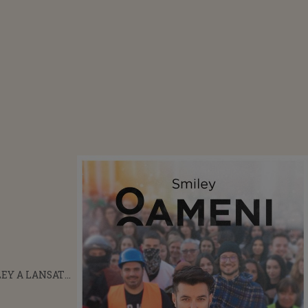
EY A LANSAT
ENI‟, O PIESĂ
UFLET CU