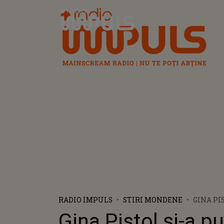
Radio Impuls
RADIO IMPULS
STIRI MONDENE
GINA PI
FANII P
Gina Pistol și-a pu
MESAJU