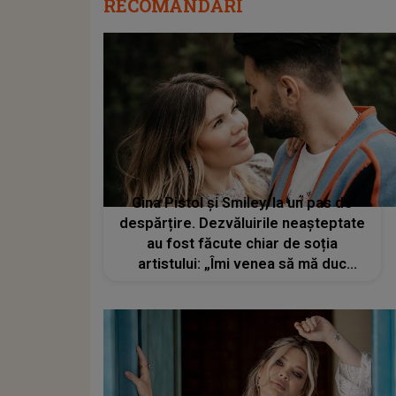
RECOMANDĂRI
Gina Pistol și Smiley, la un pas de
despărțire. Dezvăluirile neașteptate
au fost făcute chiar de soția
artistului: „Îmi venea să mă duc
mâncând pământul”