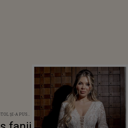
STOL ȘI-A PUS
E GÂNDURI.
s fanii
L PUBLICAT DE