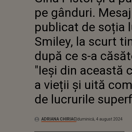
SOȚIA L
pe gânduri. Mesaj
SCURT T
A CĂSĂTO
ACEASTĂ
publicat de soția l
VIEȚII Ș
COMPLE
Smiley, la scurt t
LUCRUR
SUPERFI
după ce s-a căsăto
"Ieși din această 
a vieții și uită co
de lucrurile superf
Publicat:
Autor:
vineri, 4 august 2023
Actualizat:
ADRIANA CHIRIAC
duminică, 4 august 2024