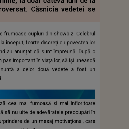
nline, la doar câteva luni de la
roversat. Căsnicia vedetei se
le frumoase cupluri din showbiz. Celebrul
la început, foarte discreți cu povestea lor
 când au anunțat că sunt împreună. După o
n pas important în viața lor, să își unească
e nuntă a celor două vedete a fost un
ă.
ază cea mai fumoasă și mai înfloritoare
ijă să nu uite de adevăratele preocupări în
 surprindere de un mesaj motivațional, care