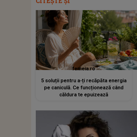
CITEȘTE ȘI
femeia.ro
5 soluții pentru a-ți recăpăta energia
pe caniculă. Ce funcționează când
căldura te epuizează