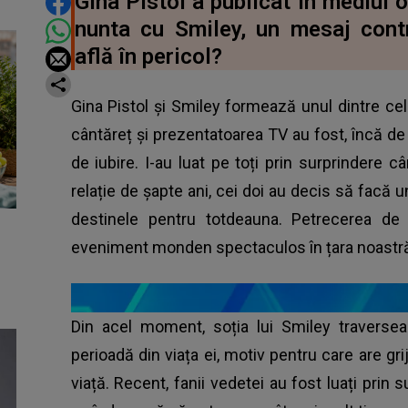
DISTRIBUIE ARTICOLUL
Gina Pistol a publicat în mediul o
nunta cu Smiley, un mesaj cont
află în pericol?
Gina Pistol și Smiley formează unul dintre ce
cântăreț și prezentatoarea TV au fost, încă de 
de iubire. I-au luat pe toți prin surprindere
relație de șapte ani, cei doi au decis să facă u
destinele pentru totdeauna. Petrecerea d
eveniment monden spectaculos în țara noastr
Din acel moment, soția lui Smiley traverse
perioadă din viața ei, motiv pentru care are gr
viață. Recent, fanii vedetei au fost luați prin