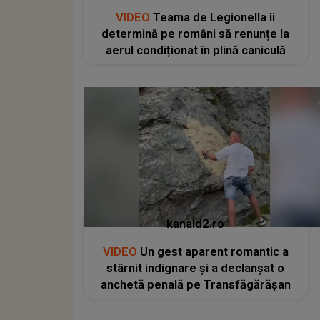
VIDEO
Teama de Legionella îi
determină pe români să renunțe la
aerul condiționat în plină caniculă
kanald2.ro
VIDEO
Un gest aparent romantic a
stârnit indignare și a declanșat o
anchetă penală pe Transfăgărășan