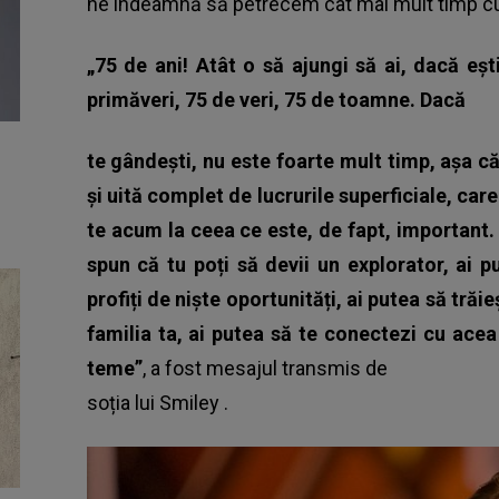
ne îndeamnă să petrecem cât mai mult timp cu 
„75 de ani! Atât o să ajungi să ai, dacă eșt
primăveri, 75 de veri, 75 de toamne. Dacă
te gândești, nu este foarte mult timp, așa că 
și uită complet de lucrurile superficiale, car
te acum la ceea ce este, de fapt, important. 
spun că tu poți să devii un explorator, ai p
profiți de niște oportunități, ai putea să tră
familia ta, ai putea să te conectezi cu acea
teme”
, a fost mesajul transmis de
soția lui Smiley
.