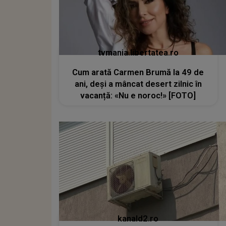
tvmania.libertatea.ro
Cum arată Carmen Brumă la 49 de
ani, deși a mâncat desert zilnic în
vacanță: «Nu e noroc!» [FOTO]
kanald2.ro