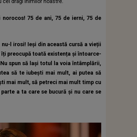
cei dragi inimilor noastre.
i norocos! 75 de ani, 75 de ierni, 75 de
nu-l irosi! Ieși din această cursă a vieții
e îți preocupă toată existența și întoarce-
Nu spun să lași totul la voia întâmplării,
utea să te iubești mai mult, ai putea să
iești mai mult, să petreci mai mult timp cu
 parte a ta care se bucură și nu care se