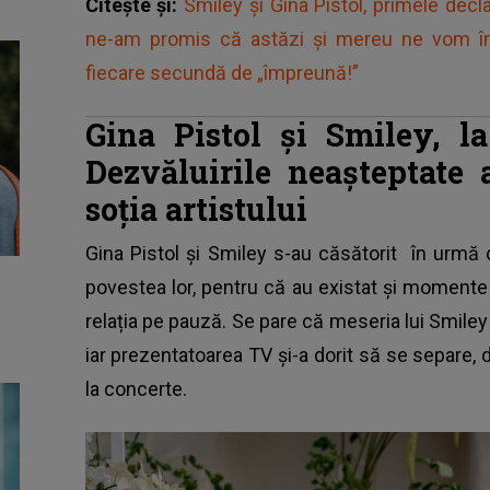
Citește și:
Smiley și Gina Pistol, primele decla
ne-am promis că astăzi și mereu ne vom î
fiecare secundă de „împreună!”
Gina Pistol și Smiley, l
Dezvăluirile neașteptate 
soția artistului
Gina Pistol și Smiley s-au căsătorit
în urmă c
povestea lor, pentru că au existat și momente 
relația pe pauză. Se pare că meseria lui Smiley 
iar prezentatoarea TV și-a dorit să se separe, d
la concerte.