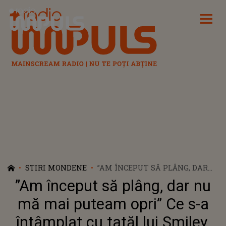
Radio Impuls
STIRI MONDENE
”AM ÎNCEPUT SĂ PLÂNG, DAR
NU MĂ MAI PUTEAM OPRI” CE
”Am început să plâng, dar nu
S-A ÎNTÂMPLAT CU TATĂL LUI
SMILEY, CÂT TIMP ARTISTUL A
mă mai puteam opri” Ce s-a
FOST PLECAT DIN ȚARĂ. MAMA
întâmplat cu tatăl lui Smiley,
SA I-A DAT VESTEA CUMPLITĂ