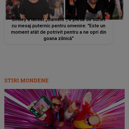
Smiley a lansat „Oameni‟, o piesă de suflet
cu mesaj puternic pentru omenire: "Este un
moment atât de potrivit pentru a ne opri din
goana zilnică"
STIRI MONDENE