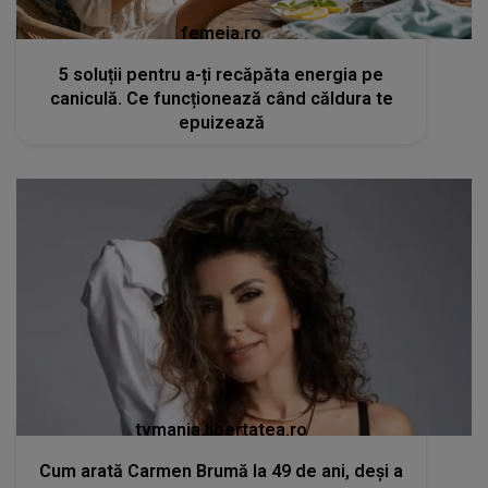
femeia.ro
5 soluții pentru a-ți recăpăta energia pe
caniculă. Ce funcționează când căldura te
epuizează
tvmania.libertatea.ro
Cum arată Carmen Brumă la 49 de ani, deși a