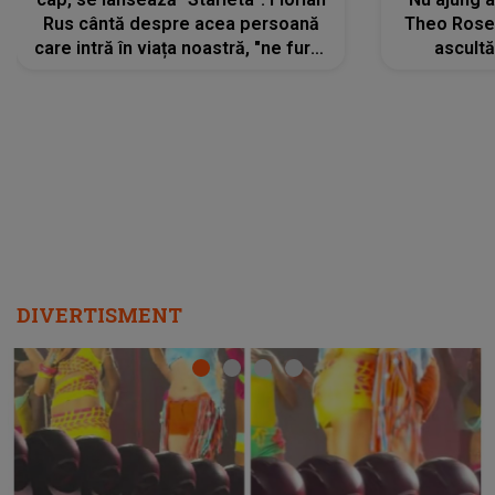
Rus cântă despre acea persoană
Theo Rose 
care intră în viața noastră, "ne fură"
ascultă
toate PRIVIRILE, toate GÂNDURILE,
REGĂSIRI
tot UNIVERSUL și fără să ne dăm
trece pr
seama, ajunge să fie motivul
"Pentru t
pentru care zâmbim
departe 
DIVERTISMENT