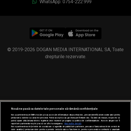
WhatsApp: 0754-222.999
© 2019-2026 DOGAN MEDIA INTERNATIONAL SA, Toate
drepturile rezervate.
Nouă ne pasă ca datele tale personale să rămână confidențiale
Noi și partenerii noștri
589
stocăm și/sau accesăm informații pe dispozitivul dvs., precum identificatorii cookie unici pentru
prelucrarea datelor cu caracter personal. Puteți accepta sau gestiona preferințele dvs. făcând clic mai jos, respectiv vă
puteți opune utilizării unui interes legitim în orice moment pe pagina cu politica de confidențialitate. Aceste alegeri vor fi
raportate partenerilor noștri și nu vă vor afecta navigarea.
Mai multe detalii
Noi si partenerii nostri (retelele de socializare si agentiile de publicitate partenere, precum si furnizorii nostri de servicii de
date analitice) prelucram date pentru a permite website-ului sa functioneze, pentru a personaliza continutul si anunturile