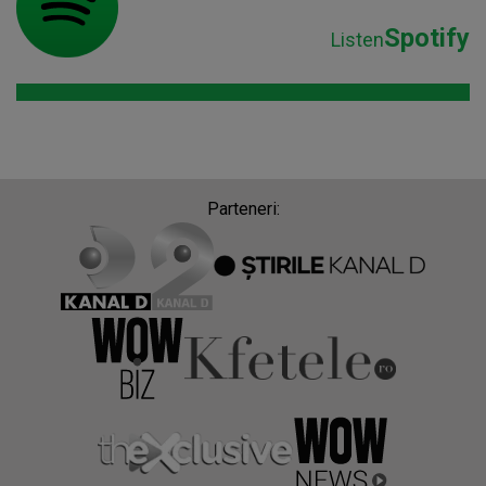
Spotify
Listen
Parteneri: