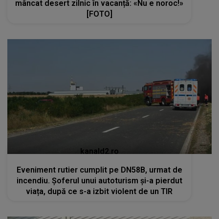
mâncat desert zilnic în vacanță: «Nu e noroc!»
[FOTO]
kanald2.ro
Eveniment rutier cumplit pe DN58B, urmat de
incendiu. Șoferul unui autoturism și-a pierdut
viața, după ce s-a izbit violent de un TIR