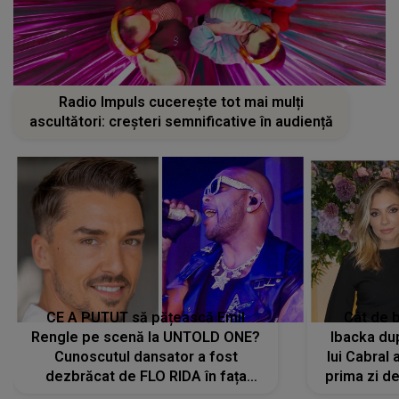
Radio Impuls cucerește tot mai mulți
ascultători: creșteri semnificative în audiență
CE A PUTUT să pățească Emil
Cât de b
Rengle pe scenă la UNTOLD ONE?
Ibacka dup
Cunoscutul dansator a fost
lui Cabral a
dezbrăcat de FLO RIDA în fața
prima zi d
tuturor: „Mi-a dat hainele lui. Ce s-a
strălu