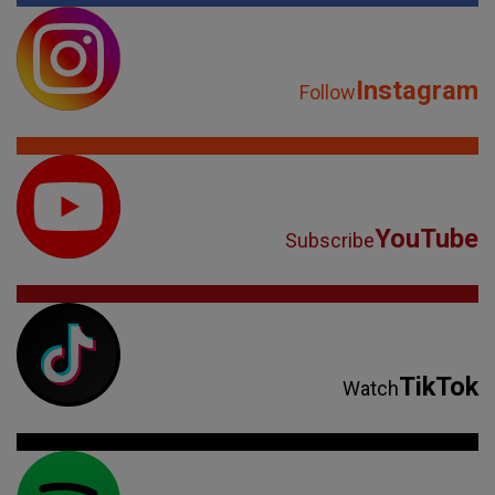
Instagram
Follow
YouTube
Subscribe
TikTok
Watch