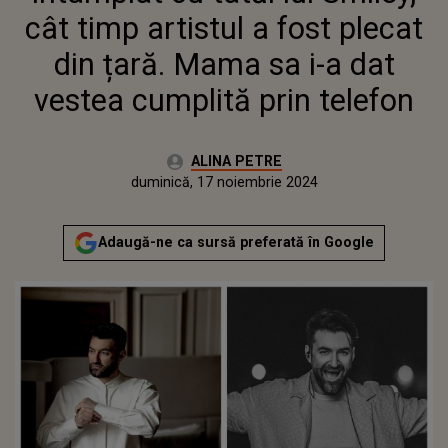
PRIN TELEFON
cât timp artistul a fost plecat
din țară. Mama sa i-a dat
vestea cumplită prin telefon
Autor:
ALINA PETRE
Publicat:
vineri, 17 noiembrie 2023
Actualizat:
duminică, 17 noiembrie 2024
Adaugă-ne ca sursă preferată în Google