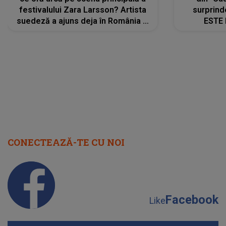
festivalului Zara Larsson? Artista
surprind
suedeză a ajuns deja în România și
ESTE 
s-a filmat din camera de hotel
Alexandr
faptului 
IMED
CONECTEAZĂ-TE CU NOI
Facebook
Like