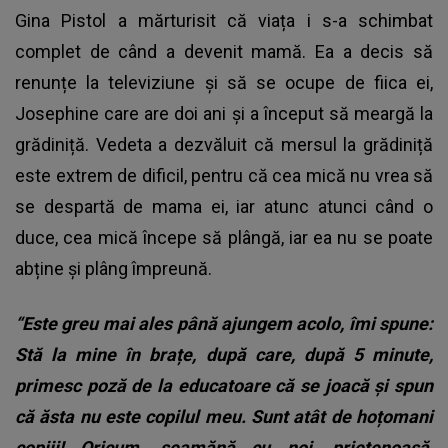
Gina Pistol a mărturisit că viața i s-a schimbat
complet de când a devenit mamă. Ea a decis să
renunțe la televiziune și să se ocupe de fiica ei,
Josephine care are doi ani și a început să meargă la
grădiniță. Vedeta a dezvăluit că mersul la grădiniță
este extrem de dificil, pentru că cea mică nu vrea să
se despartă de mama ei, iar atunc atunci când o
duce, cea mică începe să plângă, iar ea nu se poate
abține și plâng împreună.
“Este greu mai ales până ajungem acolo, îmi spune:
Stă la mine în brațe, după care, după 5 minute,
primesc poză de la educatoare că se joacă și spun
că ăsta nu este copilul meu. Sunt atât de hoțomani
copiii! Oricum, seamănă cu noi, prietenoasă,