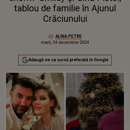
tablou de familie în Ajunul
Crăciunului
Autor:
ALINA PETRE
Publicat:
duminică, 24 decembrie 2023
Actualizat:
marți, 24 decembrie 2024
Adaugă-ne ca sursă preferată în Google