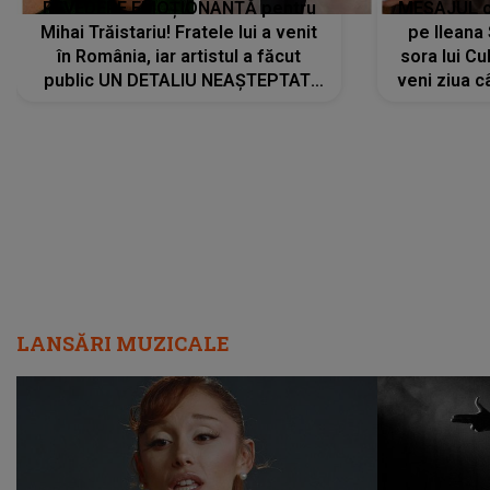
REVEDERE EMOȚIONANTĂ pentru
MESAJUL ca
Mihai Trăistariu! Fratele lui a venit
pe Ilean
în România, iar artistul a făcut
sora lui Cu
public UN DETALIU NEAȘTEPTAT:
veni ziua c
"Nu știu ce să-i zic. Voi ce spuneți
? Să se..."
LANSĂRI MUZICALE