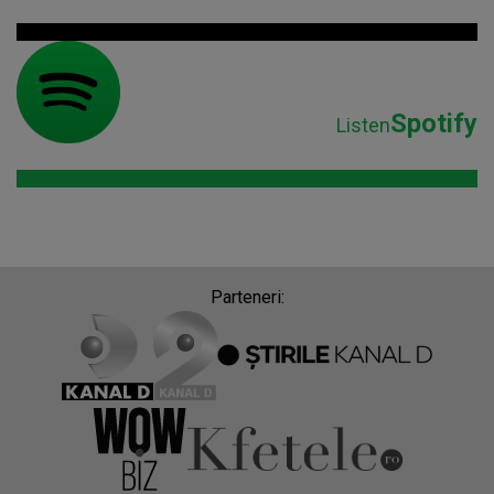
Spotify
Listen
Parteneri: