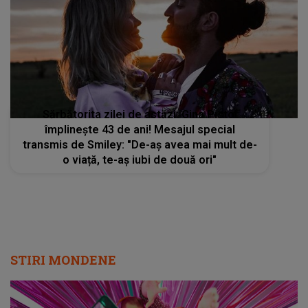
Sărbătorita zilei de astăzi: Gina Pistol
împlinește 43 de ani! Mesajul special
transmis de Smiley: "De-aș avea mai mult de-
o viață, te-aș iubi de două ori"
STIRI MONDENE