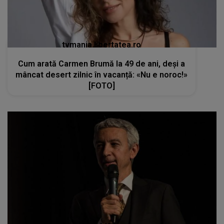
tvmania.libertatea.ro
Cum arată Carmen Brumă la 49 de ani, deși a
mâncat desert zilnic în vacanță: «Nu e noroc!»
[FOTO]