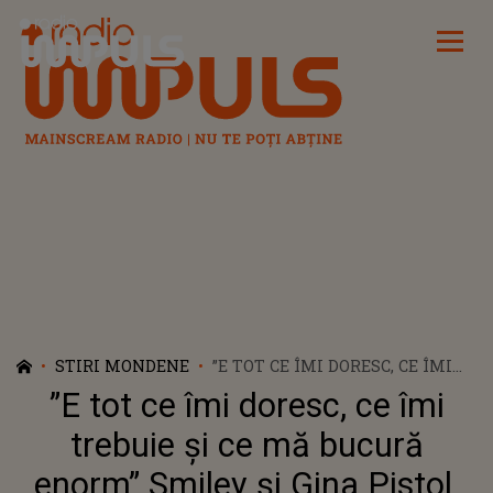
Radio Impuls
STIRI MONDENE
”E TOT CE ÎMI DORESC, CE ÎMI
TREBUIE ȘI CE MĂ BUCURĂ
”E tot ce îmi doresc, ce îmi
ENORM” SMILEY ȘI GINA
PISTOL, TABLOU DE FAMILIE ÎN
trebuie și ce mă bucură
AJUNUL CRĂCIUNULUI
enorm” Smiley și Gina Pistol,