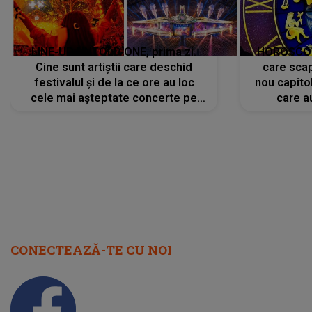
LINE-UP UNTOLD ONE, prima zi.
HOROSCOP 
Cine sunt artiștii care deschid
care scap
festivalul și de la ce ore au loc
nou capitol
cele mai așteptate concerte pe
care a
scena principală?
perioadă 
CONECTEAZĂ-TE CU NOI