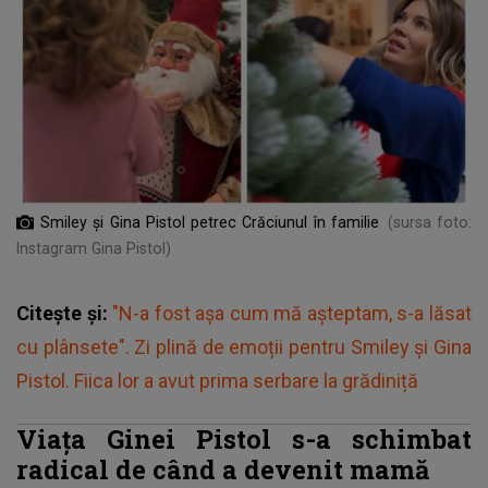
Smiley și Gina Pistol petrec Crăciunul în familie
(sursa foto:
Instagram Gina Pistol)
Citește și:
"N-a fost așa cum mă așteptam, s-a lăsat
cu plânsete". Zi plină de emoții pentru Smiley și Gina
Pistol. Fiica lor a avut prima serbare la grădiniță
Viața Ginei Pistol s-a schimbat
radical de când a devenit mamă