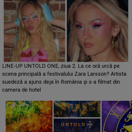
Ce a dezvăluit noua concurentă din "Casa Iubirii" l-a
luat prin surprindere pe Emanuel. CINE ESTE
BĂIATUL VIZAT de Alexandra?! Aflându-se în fața
faptului împlinit, A RECUNOSCUT IMEDIAT: "Am
avut..."