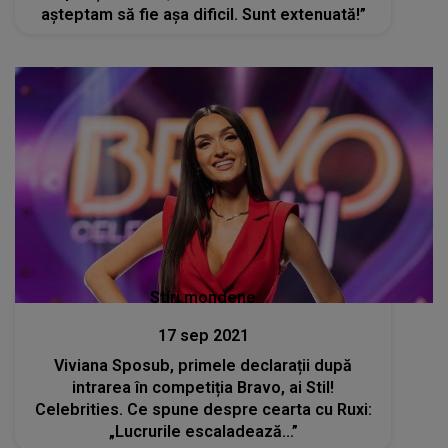
Viviana Sposub, primele declarații după
intrarea în competiția Bravo, ai Stil!
Celebrities. Ce spune despre cearta cu Ruxi:
„Lucrurile escaladează...”
Stiri mondene
17 sep 2021
Cum se simte Carmen Negoiță în competiția
”Bravo, ai stil! Celebrities”: ”Am avut zile