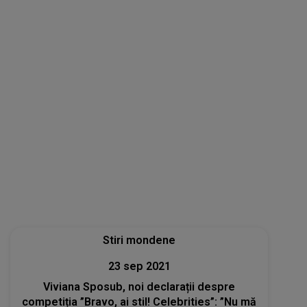
23 sep 2021
Viviana Sposub, noi declarații despre
competiția ”Bravo, ai stil! Celebrities”: ”Nu mă
așteptam să fie așa dificil. Sunt extenuată!”
Stiri mondene
17 sep 2021