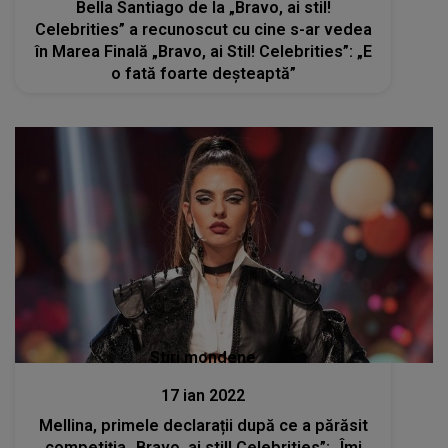
Bella Santiago de la „Bravo, ai stil!
Celebrities” a recunoscut cu cine s-ar vedea
în Marea Finală „Bravo, ai Stil! Celebrities”: „E
o fată foarte deșteaptă”
Stiri mondene
17 ian 2022
Mellina, primele declarații după ce a părăsit
competiția „Bravo, ai stil! Celebrities”: „Îmi