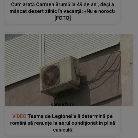
Cum arată Carmen Brumă la 49 de ani, deși a
mâncat desert zilnic în vacanță: «Nu e noroc!»
[FOTO]
kanald2.ro
VIDEO
Teama de Legionella îi determină pe
români să renunțe la aerul condiționat în plină
caniculă