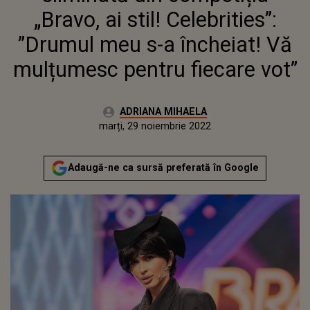
FIECARE VOT”
„Bravo, ai stil! Celebrities”:
”Drumul meu s-a încheiat! Vă
mulțumesc pentru fiecare vot”
Autor:
ADRIANA MIHAELA
Publicat:
luni, 29 noiembrie 2021
Actualizat:
marți, 29 noiembrie 2022
Adaugă-ne ca sursă preferată în Google