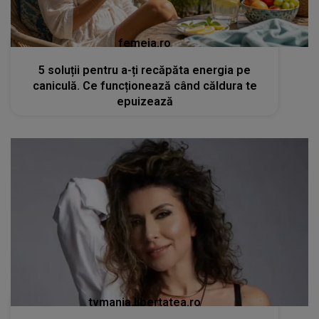
femeia.ro
5 soluții pentru a-ți recăpăta energia pe
caniculă. Ce funcționează când căldura te
epuizează
tvmania.libertatea.ro