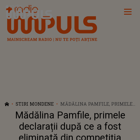
Radio Impuls
STIRI MONDENE
MĂDĂLINA PAMFILE, PRIMELE
DECLARAȚII DUPĂ CE A FOST
Mădălina Pamfile, primele
ELIMINATĂ DIN COMPETIȚIA
„BRAVO, AI STIL! CELEBRITIES”:
declarații după ce a fost
”DRUMUL MEU S-A ÎNCHEIAT!
eliminată din competiția
VĂ MULȚUMESC PENTRU