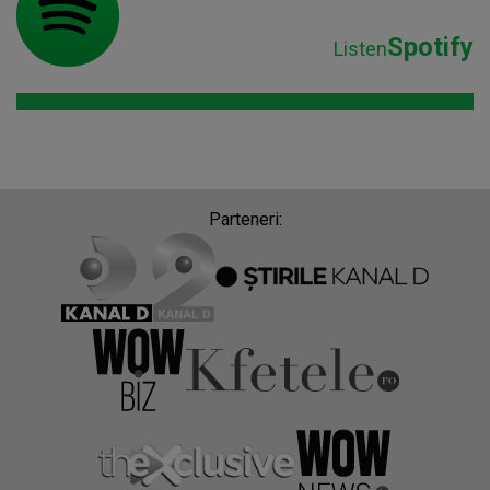
Spotify
Listen
Parteneri: