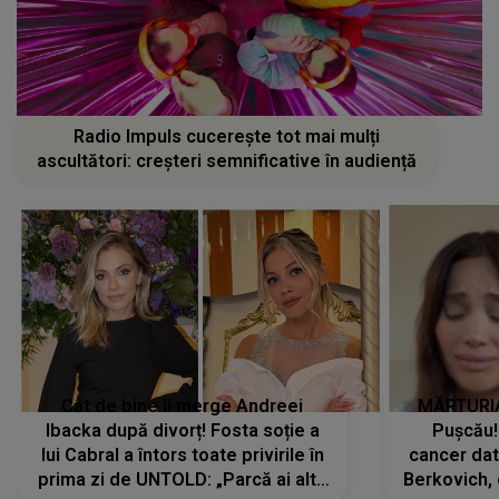
Radio Impuls cucerește tot mai mulți
ascultători: creșteri semnificative în audiență
Cât de bine îi merge Andreei
MĂRTURIA
Ibacka după divorț! Fosta soție a
Pușcău!
lui Cabral a întors toate privirile în
cancer dato
prima zi de UNTOLD: „Parcă ai altă
Berkovich, 