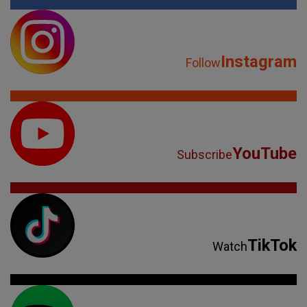
Instagram
Follow
YouTube
Subscribe
TikTok
Watch