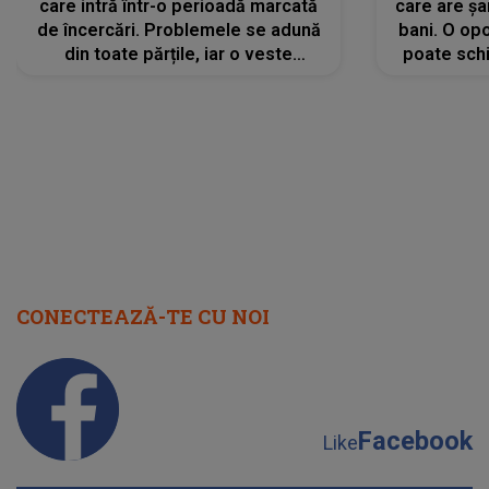
care intră într-o perioadă marcată
care are șa
de încercări. Problemele se adună
bani. O opo
din toate părțile, iar o veste
poate schi
neașteptată îi dă planurile peste
la
cap
CONECTEAZĂ-TE CU NOI
Facebook
Like