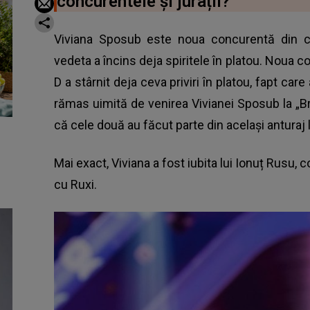
concurentele și jurații?
Viviana Sposub este noua concurentă din comp
vedeta a încins deja spiritele în platou. Noua c
D a stârnit deja ceva priviri în platou, fapt care
rămas uimită de venirea Vivianei Sposub la „Brav
că cele două au făcut parte din același anturaj
Mai exact,
Viviana a fost iubita lui Ionuț Rusu
, c
cu Ruxi.