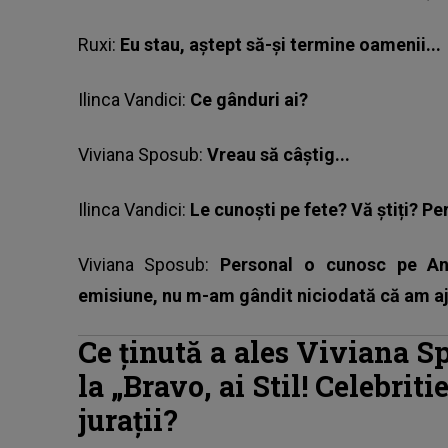
Ruxi:
Eu stau, aștept să-și termine oamenii...
Ilinca Vandici:
Ce gânduri ai?
Viviana Sposub:
Vreau să câștig...
Ilinca Vandici:
Le cunoști pe fete? Vă știți? P
Viviana Sposub:
Personal o cunosc pe And
emisiune, nu m-am gândit niciodată că am aj
Ce ținută a ales Viviana S
la „Bravo, ai Stil! Celebri
jurații?