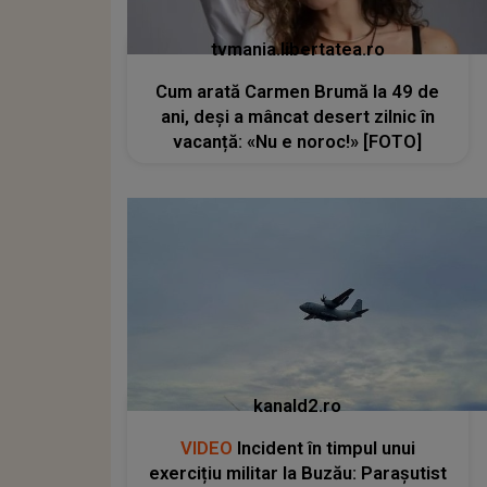
tvmania.libertatea.ro
Cum arată Carmen Brumă la 49 de
ani, deși a mâncat desert zilnic în
vacanță: «Nu e noroc!» [FOTO]
kanald2.ro
VIDEO
Incident în timpul unui
exercițiu militar la Buzău: Parașutist