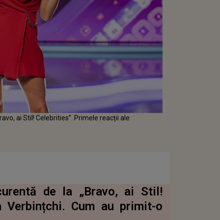
vo, ai Stil! Celebrities”. Primele reacții ale
rentă de la „Bravo, ai Stil!
a Verbințchi. Cum au primit-o