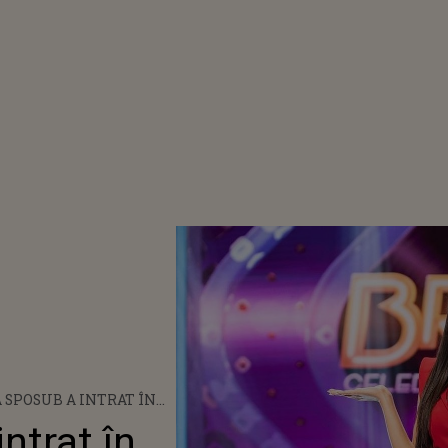
 SPOSUB A INTRAT ÎN
ŢIA „BRAVO, AI STIL!
ntrat în
TIES”. PRIMELE REACȚII