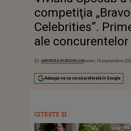
ALE CO
competiţia „Bravo, 
Celebrities”. Prime
ale concurentelor
Publicat:
Autor:
joi, 16 septembrie 2021
Actualizat:
ANDREEA BURGHELEA
vineri, 16 septembrie 20
Adaugă-ne ca sursă preferată în Google
CITEȘTE ȘI