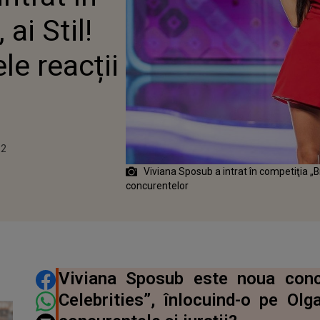
NCURENTELOR
ai Stil!
le reacții
22
Viviana Sposub a intrat în competiţia „Bra
concurentelor
DISTRIBUIE ARTICOLUL
Viviana Sposub este noua concu
Celebrities”, înlocuind-o pe Olg