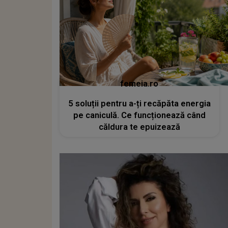
femeia.ro
5 soluții pentru a-ți recăpăta energia
pe caniculă. Ce funcționează când
căldura te epuizează